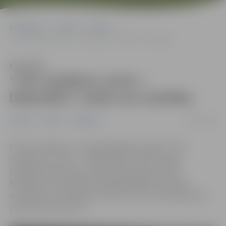
Sākumlapa
Jaunumi
Pilsēta
“TOY rotaļlietu centrs – bibliotēka” atsāk savu darbību
Klausīties
“TOY rotaļlietu centrs –
bibliotēka” atsāk savu darbību
28/09/2022
Jaunumi
Pilsēta
Sabiedrība
Darbu atsākusi un apmeklētājus gaida “TOY
rotaļlietu centrs – bibliotēka”, kas atrodas
Sabiedriskā centra telpās Skolotāju ielā 8.
Rotaļlietu bibliotēka apmeklētājiem atvērta
otrdienās no pulksten 15 līdz 19 un sestdienās no
pulksten 10 līdz 14.