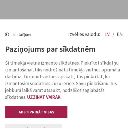
Izvēlies valodu:
LV
EN
Iestatījumi
Paziņojums par sīkdatnēm
Šī tīmekļa vietne izmanto sīkdatnes. Piekrītot sīkdatņu
izmantošanai, tiks nodrošināta tīmekļa vietnes optimāla
darbība. Turpinot vietnes apskati, Jūs piekrītat, ka
izmantosim sīkdatnes Jūsu ierīcē. Savu piekrišanu Jūs
jebkurā laikā varat atsaukt, nodzēšot saglabātās
sīkdatnes.
UZZINĀT VAIRĀK
.
APSTIPRINĀT VISAS