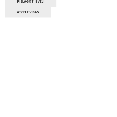
PIELĀGOT IZVĒLI
ATCELT VISAS
Kontakti
Jelgavas valstpilsētas pašvaldība
Lielā iela 11, Jelgava, LV-3001
+371 63005522
pasts@jelgava.lv
Klientu apkalpošana