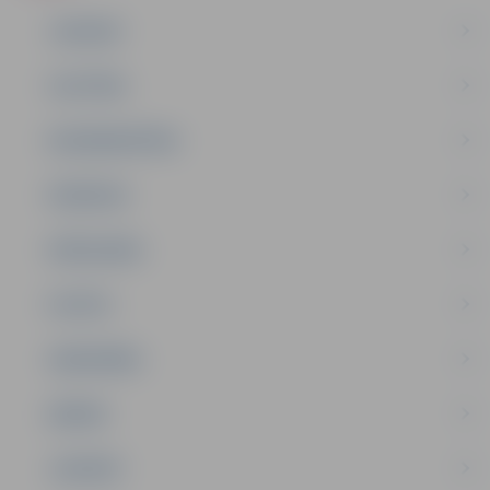
JAUNUMI
IZGLĪTĪBA
NODARBINĀTĪBA
PASĀKUMI
PAŠVALDĪBA
PILSĒTA
SABIEDRĪBA
ĢIMENE
JAUNIEŠI