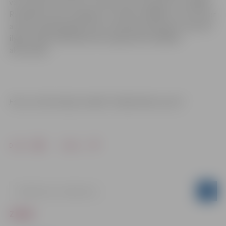
var izmantot ne vien uz vietas, bet arī paņemt uz mājām.
Rotaļlietas tiek izsniegtas uz divām nedēļām, taču tās var
atnest atpakaļ agrāk vai arī, iepriekš saskaņojot, paturēt
ilgāk. Tāpat bibliotēkā tiek organizētas dažādas
aktivitātes.
Foto un informācija: iestāde “Sabiedriskais centrs”
Drukāt
Dalīties
ZIŅAS