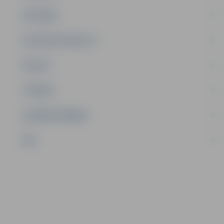
SATIKSME
SOCIĀLAIS ATBALSTS
SPORTS
TŪRISMS
UZŅĒMĒJDARBĪBA
NVO