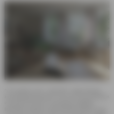
“TOY rotaļlietu centrs – bibliotēka” Jelgavā darbojas
kopš 2018. gada kā projekts, kura viens no pamatmērķiem
ir veicināt romu bērnu un viņu ģimeņu integrāciju.
Bibliotēkā ir pieejamas vairāk nekā 300 rotaļlietas, kuras