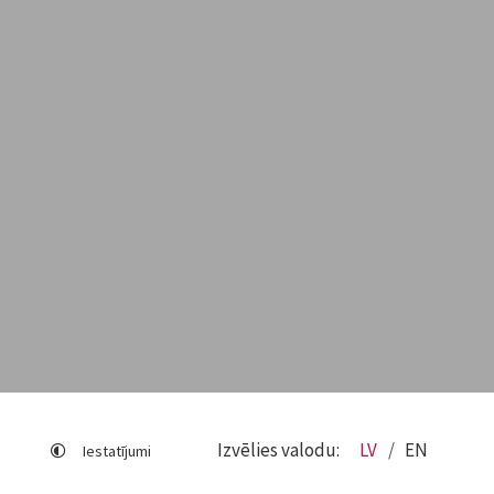
Izvēlies valodu:
LV
EN
Iestatījumi