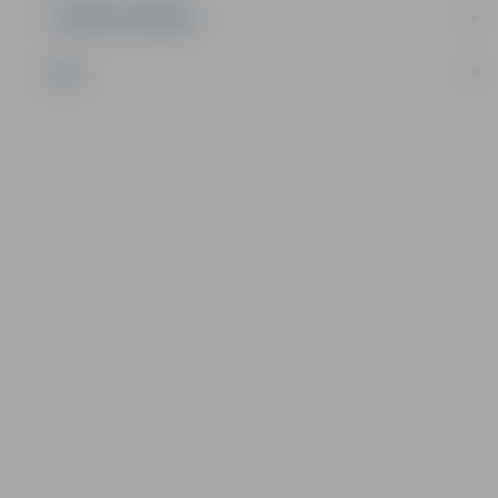
UZŅĒMĒJDARBĪBA
NVO