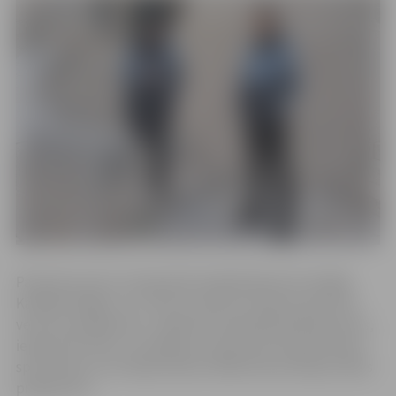
Pasaules junioru čempionāts daiļslidošanā norisinājās
Kanādā, Kalgari, no 2. līdz 4. martam. Vispirms sportisti
veica īso programmu. Tajā Kirils nopelnīja 45,40 punktus,
ieņēma 39. vietu un neiekļuva starp tiem 24 sportistiem
sportistiem, kuri dažas dienas vēlāk demonstrēja izvēles
programmu.