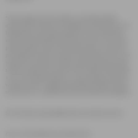
“Kirila sniegums šoreiz vērtēju uz septiņām ballēm
desmit ballu sistēmā. Viņš izpildīja visus elementus, bet
lielākā daļa no tiem bija ar negatīvu atzīmi. Piemēram,
elementa maksimālā vērtība ir pieci punkti, bet, ja tiek
pieļauta kļūda, tad kaut kādu daļu atņem, un sportists
par izpildīto elementu nesaņem maksimālo summu, bet
mazāk. Vēl, manuprāt, Kirilam mazliet pietrūka emociju
slidojuma laikā, lai otrā atzīme būtu lielāka. Neskatoties
uz to, viņš cīnījās līdz galam, un viņa sniegumu kopumā
vērtēju pozitīvi,” Jelgavas pašvaldības iestādei “Sporta
servisa centrs” norāda Kirila treneris Romāns Panteļejevs.
Šīs K.Korkačam bija pēdējās lielās sacensības šosezon.
Foto: no R.Panteļejeva personīgā arhīva