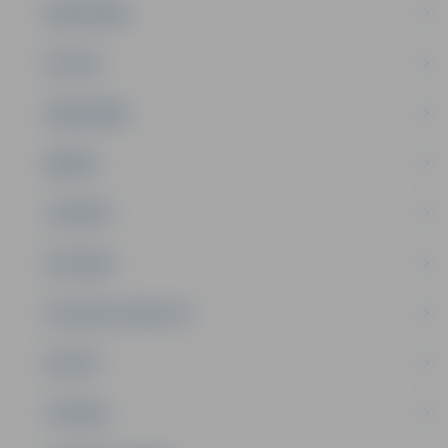
PAŠVALDĪBA
PILSĒTA
SABIEDRĪBA
ĢIMENE
JAUNIEŠI
SATIKSME
SOCIĀLAIS ATBALSTS
SPORTS
TŪRISMS