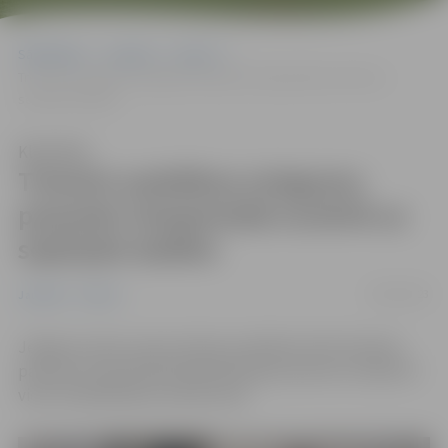
Sākumlapa
Jaunumi
Sports
Treneris audzēkņa sniegumu pasaules čempionātā novērtē uz
septiņām ballēm
Klausīties
Treneris audzēkņa sniegumu
pasaules čempionātā novērtē uz
septiņām ballēm
06/03/2023
Jaunumi
Sports
Jelgavas Ledus sporta skolas audzēknis Kirils Korkačs
pasaules čempionātā daiļslidošanā junioriem izcīnījis 39.
vietu 42 dalībnieku konkurencē.