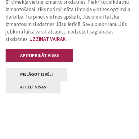
Šī tīmekļa vietne izmanto sīkdatnes. Piekrītot sīkdatņu
izmantošanai, tiks nodrošināta tīmekļa vietnes optimāla
darbība. Turpinot vietnes apskati, Jūs piekrītat, ka
izmantosim sīkdatnes Jūsu ierīcē. Savu piekrišanu Jūs
jebkurā laikā varat atsaukt, nodzēšot saglabātās
sīkdatnes.
UZZINĀT VAIRĀK
.
APSTIPRINĀT VISAS
PIELĀGOT IZVĒLI
ATCELT VISAS