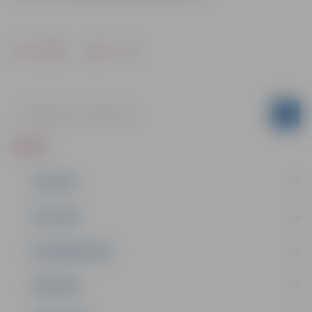
Drukāt
Dalīties
ZIŅAS
JAUNUMI
IZGLĪTĪBA
NODARBINĀTĪBA
PASĀKUMI