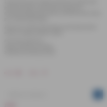
14.septembrī aprit 157 gadi, kopš dzimis Latvijas Valsts
pirmais prezidents Jānis Čakste. Par godu šim
notikumam jelgavnieki pulksten 14 aicināti nolikt ziedus
pie J.Čakstes pieminekļa.
Ziedus pie J.Čakstes pieminekļa viņa dzimšanas dienā
noliks arī Jelgavas pilsētas vadība.
Informācija sagatavota
Jelgavas pilsētas pašvaldības
Sabiedrisko attiecību pārvaldē
Drukāt
Dalīties
ZIŅAS