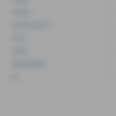
SATIKSME
SOCIĀLAIS ATBALSTS
SPORTS
TŪRISMS
UZŅĒMĒJDARBĪBA
NVO