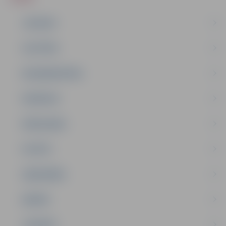
JAUNUMI
IZGLĪTĪBA
NODARBINĀTĪBA
PASĀKUMI
PAŠVALDĪBA
PILSĒTA
SABIEDRĪBA
ĢIMENE
JAUNIEŠI