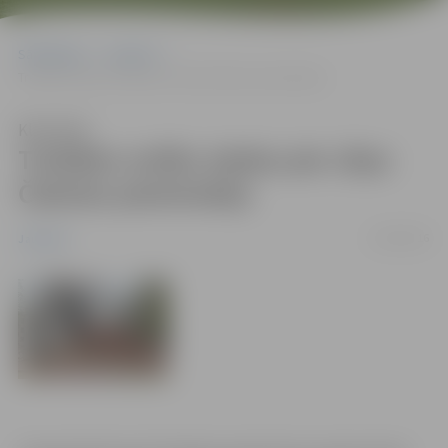
Sākumlapa
Jaunumi
Trešdien noliks ziedus pie Jāņa Čakstes pieminekļa
Klausīties
Trešdien noliks ziedus pie Jāņa
Čakstes pieminekļa
12/09/2016
Jaunumi