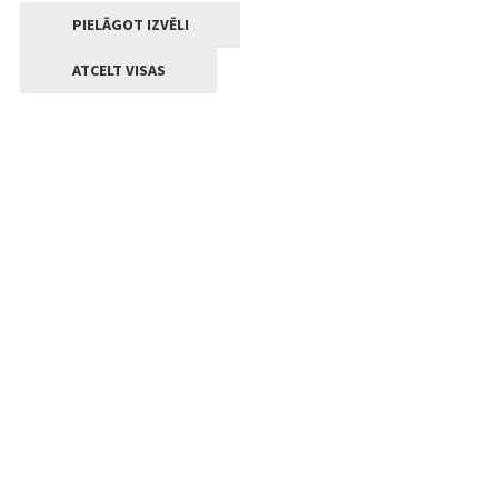
PIELĀGOT IZVĒLI
ATCELT VISAS
Kontakti
Jelgavas valstpilsētas pašvaldība
Lielā iela 11, Jelgava, LV-3001
+371 63005522
pasts@jelgava.lv
Klientu apkalpošana