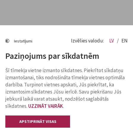
Izvēlies valodu:
LV
EN
Iestatījumi
Paziņojums par sīkdatnēm
Šī tīmekļa vietne izmanto sīkdatnes. Piekrītot sīkdatņu
izmantošanai, tiks nodrošināta tīmekļa vietnes optimāla
darbība. Turpinot vietnes apskati, Jūs piekrītat, ka
izmantosim sīkdatnes Jūsu ierīcē. Savu piekrišanu Jūs
jebkurā laikā varat atsaukt, nodzēšot saglabātās
sīkdatnes.
UZZINĀT VAIRĀK
.
APSTIPRINĀT VISAS