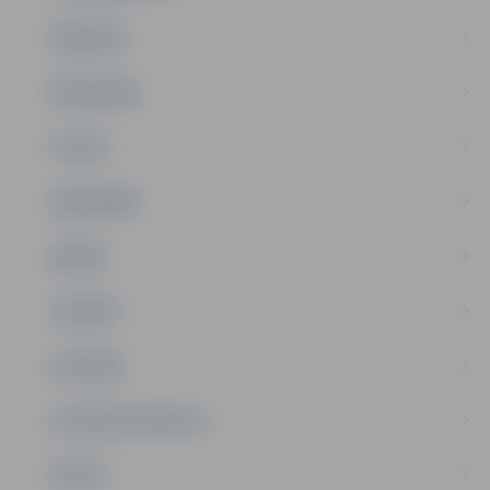
PASĀKUMI
PAŠVALDĪBA
PILSĒTA
SABIEDRĪBA
ĢIMENE
JAUNIEŠI
SATIKSME
SOCIĀLAIS ATBALSTS
SPORTS