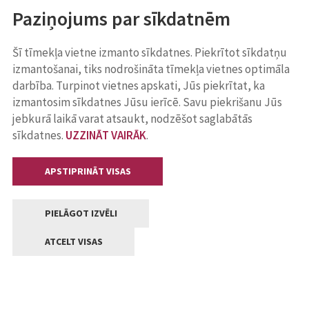
Paziņojums par sīkdatnēm
Šī tīmekļa vietne izmanto sīkdatnes. Piekrītot sīkdatņu
izmantošanai, tiks nodrošināta tīmekļa vietnes optimāla
darbība. Turpinot vietnes apskati, Jūs piekrītat, ka
izmantosim sīkdatnes Jūsu ierīcē. Savu piekrišanu Jūs
jebkurā laikā varat atsaukt, nodzēšot saglabātās
sīkdatnes.
UZZINĀT VAIRĀK
.
APSTIPRINĀT VISAS
PIELĀGOT IZVĒLI
ATCELT VISAS