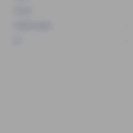
TŪRISMS
UZŅĒMĒJDARBĪBA
NVO