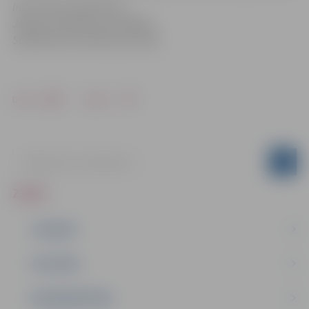
Informācija sagatavota
Jelgavas pilsētas pašvaldības
Sabiedrisko attiecību pārvaldē
Drukāt
Dalīties
ZIŅAS
JAUNUMI
IZGLĪTĪBA
NODARBINĀTĪBA