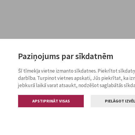
Paziņojums par sīkdatnēm
Šī tīmekļa vietne izmanto sīkdatnes. Piekrītot sīkdat
darbība. Turpinot vietnes apskati, Jūs piekrītat, ka i
jebkurā laikā varat atsaukt, nodzēšot saglabātās sīkd
APSTIPRINĀT VISAS
PIELĀGOT IZVĒL