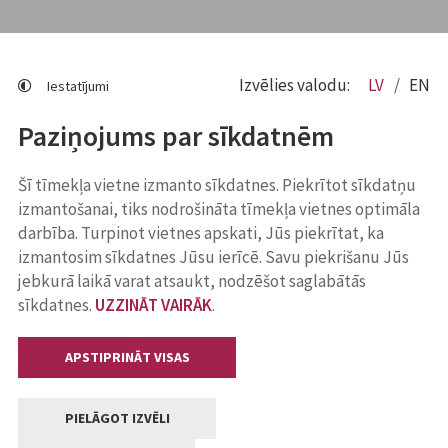
Izvēlies valodu:
LV
EN
Iestatījumi
Paziņojums par sīkdatnēm
Šī tīmekļa vietne izmanto sīkdatnes. Piekrītot sīkdatņu
izmantošanai, tiks nodrošināta tīmekļa vietnes optimāla
darbība. Turpinot vietnes apskati, Jūs piekrītat, ka
izmantosim sīkdatnes Jūsu ierīcē. Savu piekrišanu Jūs
jebkurā laikā varat atsaukt, nodzēšot saglabātās
sīkdatnes.
UZZINĀT VAIRĀK
.
APSTIPRINĀT VISAS
PIELĀGOT IZVĒLI