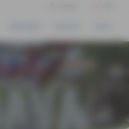
LV
EN
Iestatījumi
UZŅĒMĒJDARBĪBA
PAKALPOJUMI
KONTAKTI