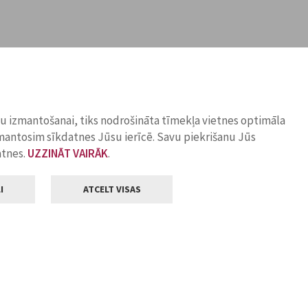
ņu izmantošanai, tiks nodrošināta tīmekļa vietnes optimāla
zmantosim sīkdatnes Jūsu ierīcē. Savu piekrišanu Jūs
atnes.
UZZINĀT VAIRĀK
.
I
ATCELT VISAS
Klientu apkalpošana