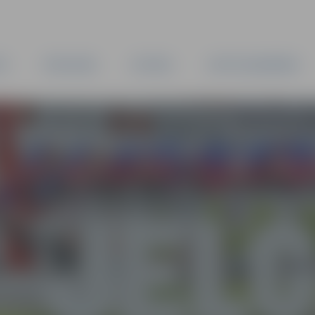
TA
PAŠVALDĪBA
IESTĀDES
KAPITĀLSABIEDRĪBAS