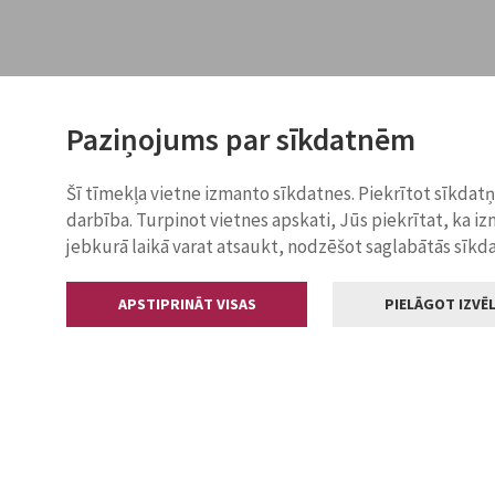
Paziņojums par sīkdatnēm
Šī tīmekļa vietne izmanto sīkdatnes. Piekrītot sīkdat
darbība. Turpinot vietnes apskati, Jūs piekrītat, ka i
jebkurā laikā varat atsaukt, nodzēšot saglabātās sīkd
APSTIPRINĀT VISAS
PIELĀGOT IZVĒL
Kontakti