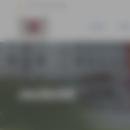
18.2 °C, 4.1 m/s, 81.2 %
JAUNUMI
PILSĒ
JAUNUMI