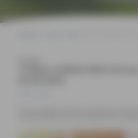
Sākumlapa
Jaunumi
Pilsēta
Trešdien vairākām ēkām Garo
Klausīties
Trešdien vairākām ēkām Garozas,
karstā ūdens
Jaunumi
Pilsēta
SIA “Gren Jelgava” informē, ka saistībā ar siltumtrase
18 vairākām ēkām Garozas ielā, Aviācijas ielā un Lāčplē