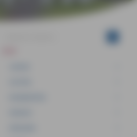
ZIŅAS
JAUNUMI
IZGLĪTĪBA
NODARBINĀTĪBA
PASĀKUMI
PAŠVALDĪBA