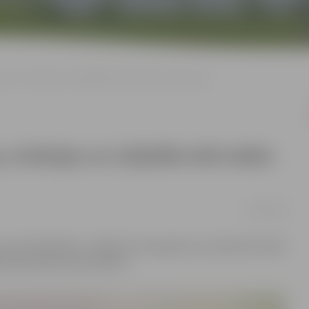
zas, Aviācijas un Lāčplēša ielā nebūs karstā ūdens
 Aviācijas un Lāčplēša ielā nebūs
27/08/2024
s remontdarbiem, trešdien, 28. augustā, no pulksten 9 līdz
ša ielā nebūs karstā ūdens.