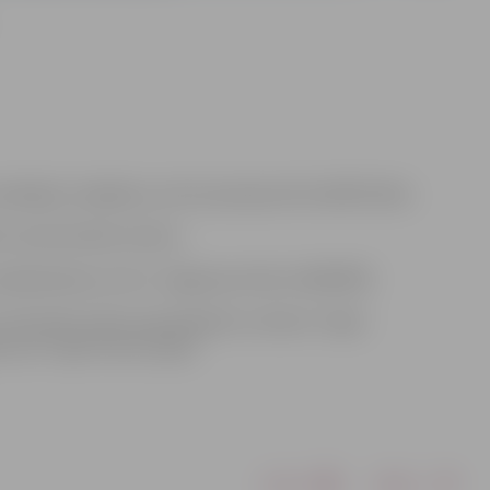
pabeigti, iespējams, pirms paziņojumā norādītā laika.
us karstā ūdens krānus.
pkalpošanas centru Jelgavā pa tālruni 63007055.
ormēti arī ēku pārvaldnieki un klienti. Tāpat
.com” lapā “Gren Latvija”.
Drukāt
Dalīties