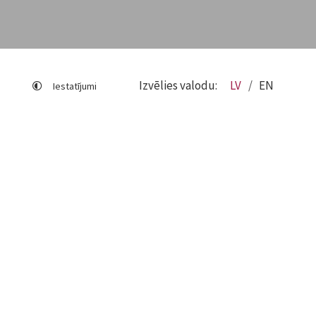
Izvēlies valodu:
LV
EN
Iestatījumi
Lapas karte