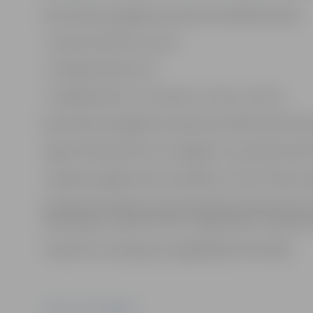
Karstā ūdens piegāde būs pārtraukta šādās adresēs:
🔹Garozas ielā 30, 32, 34, 36
🔹Aviācijas ielā 6, 8c, 8f
🔹Lāčplēša ielā 5, 17, 19, 19a, 21, 23, 25, 27, 29, 33.
Karstā ūdens piegāde tiks atjaunota tiklīdz darbi būs 
Lūgums klientiem būt uzmanīgiem un neatstāt atvērt
Jautājumu gadījumā var sazināties ar “Gren” Klientu a
Uzņēmumā norāda, ka par karstā ūdens pārtraukumu inf
informācija ir izvietota “Gren” mājas lapā un “Facebook
Uzņēmums atvainojas par sagādātajām neērtībām.
Foto: SIA "Gren Jelgava"