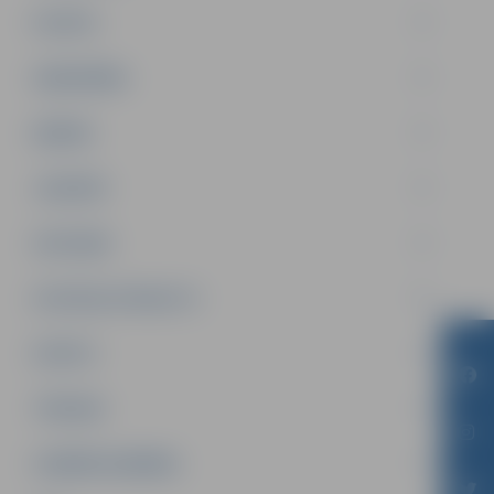
PILSĒTA
SABIEDRĪBA
ĢIMENE
JAUNIEŠI
SATIKSME
SOCIĀLAIS ATBALSTS
SPORTS
TŪRISMS
UZŅĒMĒJDARBĪBA