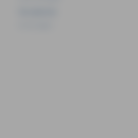
Ziņu sagatavoja
SIA “Gren Jelgava”