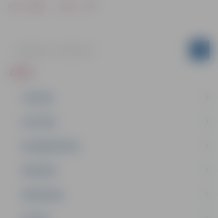
Drukāt
Dalīties
ZIŅAS
JAUNUMI
IZGLĪTĪBA
NODARBINĀTĪBA
PASĀKUMI
PAŠVALDĪBA