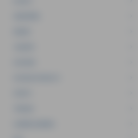
PILSĒTA
SABIEDRĪBA
ĢIMENE
JAUNIEŠI
SATIKSME
SOCIĀLAIS ATBALSTS
SPORTS
TŪRISMS
UZŅĒMĒJDARBĪBA