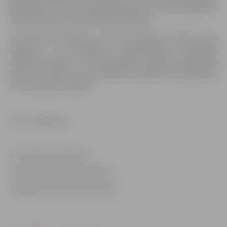
piemēram, atzinumu sagatavošanu par būves gatavību
ekspluatācijai vai apsekošanas veikšanu.
Citā adresē atrodas arī SPKC Infekcijas slimību riska
analīzes un profilakses departamenta Zemgales
reģionālā nodaļa – tās pakalpojumi pieejami Skolotāju
ielā 3, 3. stāvā, kur var vērsties saistībā ar jautājumiem
par infekcijas slimībām.
Foto: publicitātes
Informācija sagatavota
Jelgavas pilsētas pašvaldības
Sabiedrisko attiecību pārvaldē