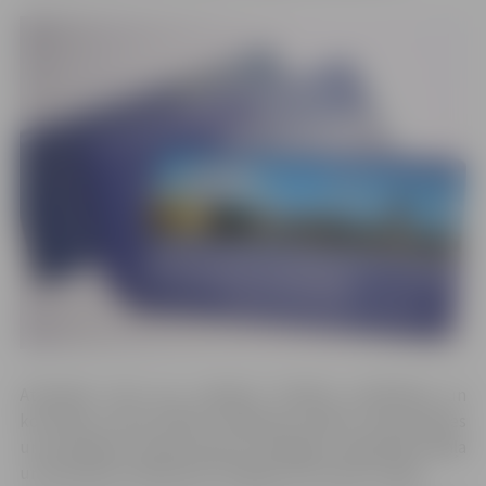
Atrašanās vietu jau mainījusi Slimību profilakses un
kontroles centra (SPKC) Infekcijas slimību riska analīzes
un profilakses departamenta Zemgales reģionālā nodaļa
un Veselības inspekcijas Zemgales kontroles nodaļa.