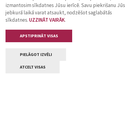
izmantosim sīkdatnes Jūsu ierīcē. Savu piekrišanu Jūs
jebkurā laikā varat atsaukt, nodzēšot saglabātās
sīkdatnes.
UZZINĀT VAIRĀK
.
APSTIPRINĀT VISAS
PIELĀGOT IZVĒLI
ATCELT VISAS
Kontakti
Jelgavas valstpilsētas pašvaldība