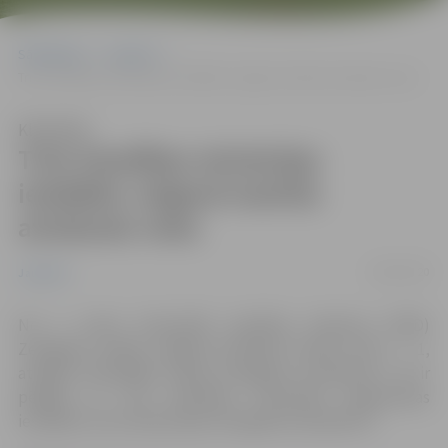
Sākumlapa
Jaunumi
Trim Veselības ministrijas iestādēm Jelgavā mainīta atrašanās vieta
Klausīties
Trim Veselības ministrijas
iestādēm Jelgavā mainīta
atrašanās vieta
28/02/2020
Jaunumi
No 2. marta Nacionālā veselības dienesta (NVD)
Zemgales nodaļa Jelgavā atradīsies Katoļu ielā 1 – 1,
atstājot līdzšinējās telpas Zemgales prospektā 3. Šī ir
pēdējā no trim Veselības ministrijas pakļautības
iestādēm, kas atstāj telpas Zemgales prospektā 3.