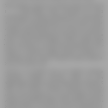
NVD Zemgales nodaļa, kas turpmāk atradīsies Katoļu ielā
1 – 1, iedzīvotājiem sniedz informāciju par valsts
apmaksātajiem veselības pakalpojumiem, konsultācijas
par pacientu līdzmaksājumiem, kā arī izsniedz Eiropas
veselības apdrošināšanas karti jeb EVAK, kas nodrošina
veselības aprūpes pakalpojumu saņemšanu citās Eiropas
valstīs, informē NVD Zemgales nodaļas vadītāja Daiga
Vulfa. Viņa piebilst, ka jaunās telpas pieejamības ziņā ir
ērtākas, jo nodrošina vieglāku piekļuvi invalīdiem un
māmiņām ar bērnu ratiņiem. Iekļūšanu telpās atvieglo arī
pie durvīm esošais zvans.
Jāuzsver, ka atrašanās vietu jau mainījusi Veselības
inspekcijas Zemgales kontroles nodaļa, kas kopš
pagājušā gada nogales atrodas Krišjāņa Barona ielā 40A, 5.
stāvā, 502. kabinetā. Veselības inspekcijā iedzīvotāji
aicināti vērsties gadījumos, ja novēroti higiēnas prasību
pārkāpumi publiskās iestādēs, tāpat Veselības inspekcija
piedāvā dažādus ar būvniecību saistītus pakalpojumus,