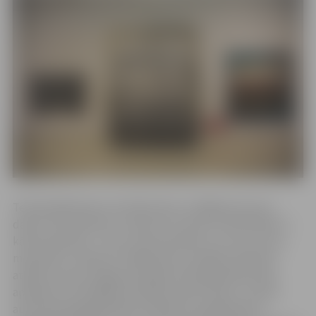
Tekstilmāksliniece Irisa Blumate, strādājot pie sava
darba “Dzirnakmeņi”, sapratusi, ka katrs tekstildarbs ir
kā dzirnakmens – liels, monumentāls un ar savu svaru,
materiālu un faktūru. Māksliniece izstādes aprakstā
atklāj, ka viņas 70 gadu jubilejai veltītajā ekspozīcijā
apkopoti trīs dažādās tehnikās veidoti darbi – pirmie
austi klasiskajā gobelēna tehnikā un papildināti ar