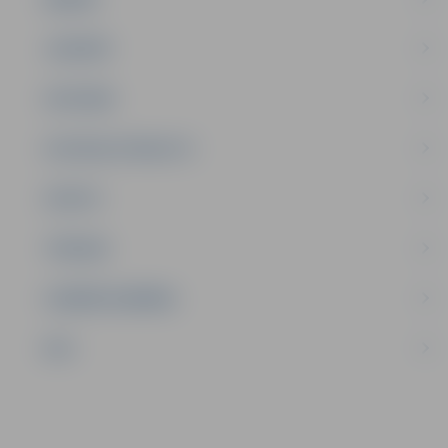
JAUNIEŠI
SATIKSME
SOCIĀLAIS ATBALSTS
SPORTS
TŪRISMS
UZŅĒMĒJDARBĪBA
NVO