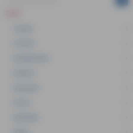
ZIŅAS
JAUNUMI
IZGLĪTĪBA
NODARBINĀTĪBA
PASĀKUMI
PAŠVALDĪBA
PILSĒTA
SABIEDRĪBA
ĢIMENE