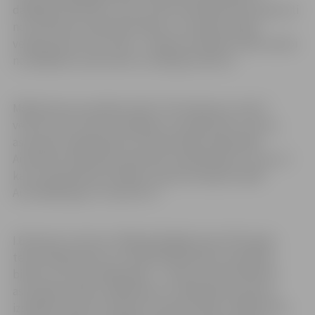
dažādām faktūrām, otrie ir ažūri tīklveida darbi, gatavoti
no sintētiska materiāla tīkliem un metāla stiepļu
veidojumiem, bet trešie – šūšanas tehnikās veidoti darbi
no dažādiem audumiem ar atšķirīgu faktūru.
Mākslinieces jaunākais darbs “Dzirnakmeņu raksti”
veltīts mūsu valsts simtgadei un parāda lietu, domu,
asociāciju mijiedarbību, jo darba ideja radās kādā
Amerikas Lielā kanjona alā. Bet miniatūrdarbs “Uuluru”,
kas arī apskatāms izstādē, starptautiskajā izstādē
Austrālijā ieguva “Grand Prix”.
I.Blumate ir dzimusi 1948. gadā Rīgā. Kopš 1975. gada
tekstilmāksliniece ir Latvijas Mākslinieku savienības
biedre, bet kopš 1995. gada – Latvijas Tekstilmākslas
asociācijas biedre. Māksliniece ir piedalījusies grupu
izstādēs Latvijā, Zviedrijā, Francijā, Vācijā, Japānā, ASV,