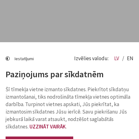
Izvēlies valodu:
LV
EN
Iestatījumi
Paziņojums par sīkdatnēm
Šī tīmekļa vietne izmanto sīkdatnes. Piekrītot sīkdatņu
izmantošanai, tiks nodrošināta tīmekļa vietnes optimāla
darbība. Turpinot vietnes apskati, Jūs piekrītat, ka
izmantosim sīkdatnes Jūsu ierīcē. Savu piekrišanu Jūs
jebkurā laikā varat atsaukt, nodzēšot saglabātās
sīkdatnes.
UZZINĀT VAIRĀK
.