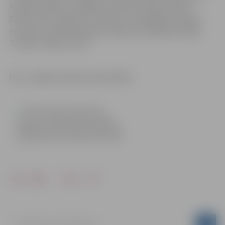
Somijā, Polijā un Ungārijā. I.Blumates darbi atrodas
Dekoratīvās mākslas un dizaina muzejā Rīgā, Krievijas
muzejos, privātkolekcijās Somijā, Austrālijā, Brazīlijā,
Turcijā, Izraēlā un ASV.
Foto: Jelgavas pilsētas pašvaldība
Informācija sagatavota
Jelgavas pilsētas pašvaldības
Sabiedrisko attiecību pārvaldē
Drukāt
Dalīties