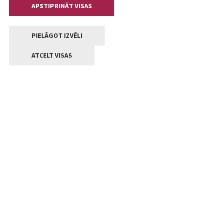
APSTIPRINĀT VISAS
PIELĀGOT IZVĒLI
ATCELT VISAS
Kontakti
Jelgavas valstpilsētas pašvaldība
Lielā iela 11, Jelgava, LV-3001
+371 63005522
pasts@jelgava.lv