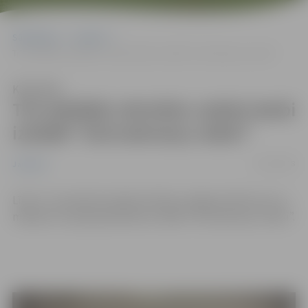
Sākumlapa
Jaunumi
Trīs dažādās tehnikās veidoti darbi izstādē “Dzirnakmeņu stāsti”
Klausīties
Trīs dažādās tehnikās veidoti darbi
izstādē “Dzirnakmeņu stāsti”
22/10/2018
Jaunumi
Līdz 11. novembrim Ģederta Eliasa Jelgavas Vēstures un
mākslas muzejā apskatāma izstāde “Dzirnakmeņu stāsti”.