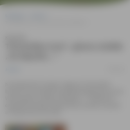
Sākumlapa
Jaunumi
Trīsvienības tornī – gleznu izstāde „Pa kāpnēm…”
Klausīties
Trīsvienības tornī – gleznu izstāde
„Pa kāpnēm…”
23/04/2013
Jaunumi
No 29.aprīļa līdz 31.maijam Jelgavas Sv.Trīsvienības
baznīcas torņa telpās būs apskatāma jelgavnieces Lauras
Vizbules gleznu izstāde „Pa kāpnēm…”. Izstāde tiek
organizēta atzīmējot mākslas dienu festivālu, kas aprīlī
un maijā notiek visā Latvijā.