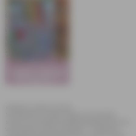
Klikšķināt uz attēla, lai atvērtu
No 29.aprīļa līdz 31.maijam Jelgavas Sv.Trīsvienības
baznīcas torņa telpās būs apskatāma jelgavnieces Lauras
Vizbules gleznu izstāde „Pa kāpnēm…”. Izstāde tiek