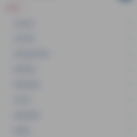
ZIŅAS
JAUNUMI
IZGLĪTĪBA
NODARBINĀTĪBA
PASĀKUMI
PAŠVALDĪBA
PILSĒTA
SABIEDRĪBA
ĢIMENE