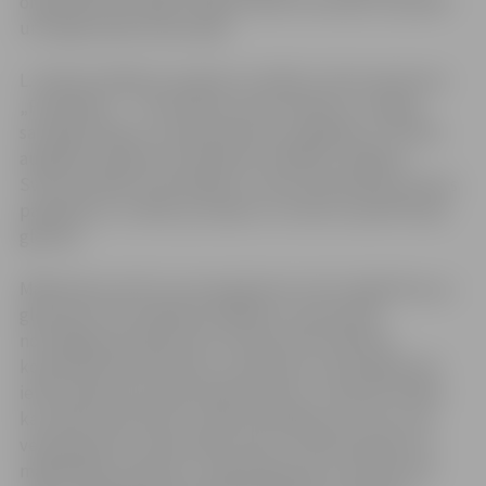
organizēta atzīmējot mākslas dienu festivālu, kas aprīlī
un maijā notiek visā Latvijā.
L. Vizbule atklāj, ka ar gleznu izstādi un tās nosaukumu
„Pa kāpnēm…” viņa ikvienu aicina tiekties uz augšu,
sasniegt mērķus un pārvarēt katru pakāpienu, lai tiktu
augstāk. Arī gleznas simboliski izstādītas Jelgavas
Sv.Trīsvienības torņa kāpnēs, rosinot pārvarēt jau pirmos
pakāpienus, turklāt, pa ceļam uz virsotni, baudīt košas
gleznas.
Māksliniece atzīst, ka viņas gleznas ir ļoti subjektīvas, jo
gleznojot tiek meklētas atbildes uz personiski
nozīmīgiem jautājumiem. Gleznās tiek attēlotas
konkrētā brīža emocijas un noskaņas un katrā gleznā ir
ielikts kāds personisks pārdzīvojums. L.Vizbule norāda,
ka vairāki viņas darbi ir veidoti domājot par ritmu, kas
veido gandrīz ornamentālu rakstu. Iedvesmojoties no
mākslinieka Vasarley, ir radītas gleznas ar nosaukumu