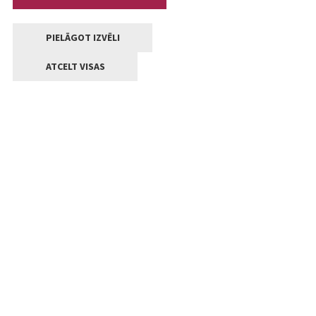
PIELĀGOT IZVĒLI
ATCELT VISAS
Kontakti
Jelgavas valstpilsētas pašvaldība
Lielā iela 11, Jelgava, LV-3001
+371 63005522
pasts@jelgava.lv