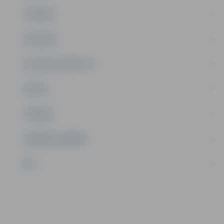
JAUNIEŠI
SATIKSME
SOCIĀLAIS ATBALSTS
SPORTS
TŪRISMS
UZŅĒMĒJDARBĪBA
NVO