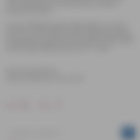
„Tīkls”. Šajās gleznās simboliski attēlots mūsdienu
sabiedrības modelis.
L.Vizbule 2005.gadā pabeigusi Rīgas Mākslas un dizaina
vidusskolu, stikla mākslas nodaļu, 2010.gadā absolvējusi
Latvijas Mākslas akadēmijas stikla mākslas nodaļu. Šobrīd
strādā Jelgavas Mākslas skolā un BJC “ Junda”.
Informācija sagatavota
Jelgavas reģionālais tūrisma centrā
Drukāt
Dalīties