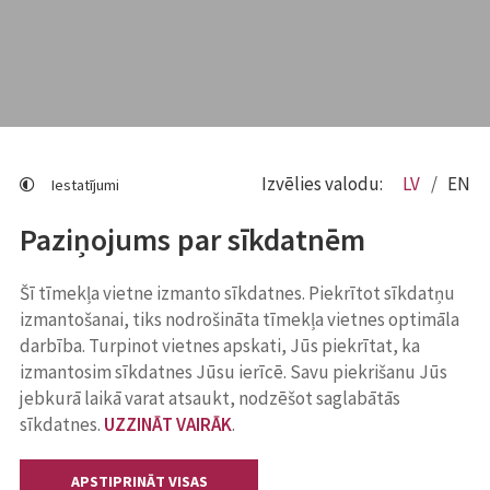
Izvēlies valodu:
LV
EN
Iestatījumi
Paziņojums par sīkdatnēm
Šī tīmekļa vietne izmanto sīkdatnes. Piekrītot sīkdatņu
izmantošanai, tiks nodrošināta tīmekļa vietnes optimāla
darbība. Turpinot vietnes apskati, Jūs piekrītat, ka
izmantosim sīkdatnes Jūsu ierīcē. Savu piekrišanu Jūs
jebkurā laikā varat atsaukt, nodzēšot saglabātās
sīkdatnes.
UZZINĀT VAIRĀK
.
APSTIPRINĀT VISAS