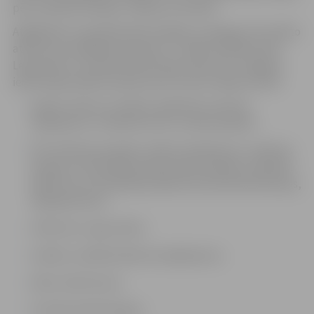
pēc noteiktā cenrāža,” skaidro K.Stukina.
Atgādinām, ka pilsētā iedzīvotājiem ir pieejami trīs dalīto
atkritumu savākšanas laukumi – Ganību ielā 86, Paula
Lejiņa ielā 7 un Salnas ielā 20. Šajos laukumos Jelgavas
iedzīvotāji nelielos daudzumos var bez maksas nodot:
papīru (avīzes, žurnālus, grāmatas, kartona
iepakojumu, izskalotas sulu un piena pakas);
PET dzēriena pudeles, plēves iepakojumu, sadzīves
ķīmijas un kosmētikas plastmasas pudeles, vējstikla
šķidruma un dzesēšanas šķidruma izlietotās kanniņas,
big bag maisus;
stikla taru, logu stiklu;
metālu, metāla dzērienu iepakojumu;
dārzu atkritumus;
luminiscentās lampas;