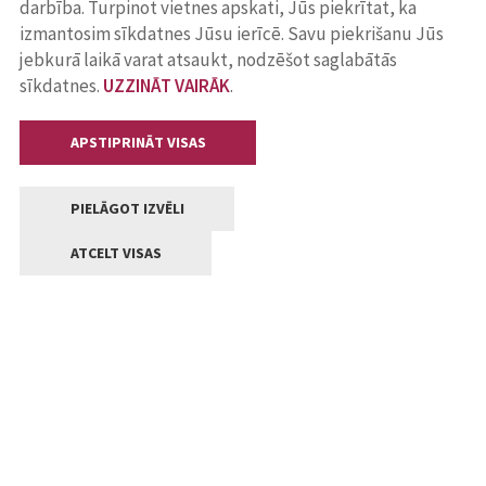
darbība. Turpinot vietnes apskati, Jūs piekrītat, ka
izmantosim sīkdatnes Jūsu ierīcē. Savu piekrišanu Jūs
jebkurā laikā varat atsaukt, nodzēšot saglabātās
sīkdatnes.
UZZINĀT VAIRĀK
.
APSTIPRINĀT VISAS
PIELĀGOT IZVĒLI
ATCELT VISAS
Kontakti