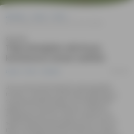
Sākumlapa
Jaunumi
Pilsēta
Tūjas bioloģisko atkritumu konteineros izmest nedrīkst
Klausīties
Tūjas bioloģisko atkritumu
konteineros izmest nedrīkst
06/04/2025
Jaunumi
Pilsēta
Sabiedrība
Līdz ar pavasari iedzīvotāji aktīvi sakopj apkārtējo
teritoriju – atbrīvojas no pērnās zāles, grābj lapas un
saved kārtībā māju dzīvžogus. SIA “Zemgales EKO”
atgādina: lai arī teorētiski tūjas būtu izmetamas
bioloģiskajos atkritumos, tomēr to nedrīkst, jo tās
negatīvi ietekmē kompostēšanās procesu. Līdz ar to
tūjas ir kvalificējami kā sadzīves atkritumi un dalīto