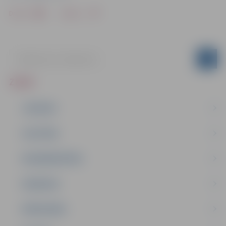
Drukāt
Dalīties
ZIŅAS
JAUNUMI
IZGLĪTĪBA
NODARBINĀTĪBA
PASĀKUMI
PAŠVALDĪBA