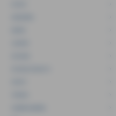
PILSĒTA
SABIEDRĪBA
ĢIMENE
JAUNIEŠI
SATIKSME
SOCIĀLAIS ATBALSTS
SPORTS
TŪRISMS
UZŅĒMĒJDARBĪBA