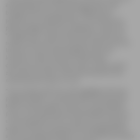
ēteriskās eļļas, kas traucē mikroorganismiem veikt
bioloģisko atkritumu pārstrādi, tādējādi krietni
paildzinot savu sadalīšanās laiku, un arī ietekmē visu
pārējo bioloģisko atkritumu sadalīšanos,” skaidro SIA
“Zemgales EKO” valdes locekle Kristīne Stukina. Viņa
norāda, ka dārza atkritumu konteineri dalīto atkritumu
laukumos ir vieni no pieprasītākajiem atkritumu
konteineru veidiem. Tajos iedzīvotāji nelielos
daudzumos var ievietot lapas, ziedus, nezāles, pļauto
zāli, saknes līdz diviem centimetriem diametrā, taču
netiek pieņemtas tūjas un to zari.
“Visus šos dārza atkritumus mēs nogādājam atkritumu
poligonā “Brakšķi” un materiāls tālāk tiek kompostēts.
Ņemot vērā tūju negatīvo ietekmi uz kompostēšanās
procesu, tās netiek pieņemtas kā bioloģiskie atkritumi
un tas ir jārespektē. Līdz ar to tūjas un to zari ir jāizmet
sadzīves atkritumu konteinerā vai arī jānogādā pašiem
atkritumu poligonā “Brakšķi”, kur tos pieņems par maksu