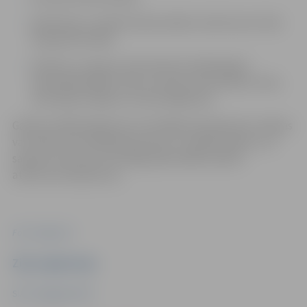
elektrisko un elektronisko iekārtu atkritumus tikai
neizjauktā veidā;
tekstilu un apavus (konteinerā nonākušajam
materiālam jābūt tīram, sausam, bez ķīmisku vielu,
motoreļļu traipiem un bez pelējuma)
Ganību ielā 84 sašķirotas otrreizējās izejvielas bez maksas
var nodot arī juridiskās personas. Ja nepieciešams, var
saņemt izziņu par otrreizējai pārstrādei nodoto
atkritumu daudzumu.
Foto: Jelgava.lv
Ziņu sagatavoja
SIA "Zemgales EKO"