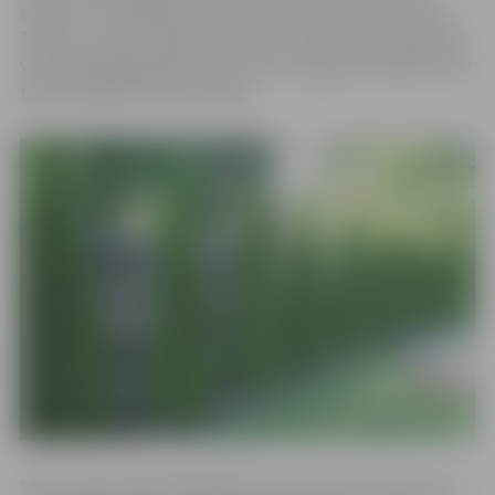
atkritumu savākšanas laukumos tās netiek pieņemtas.
Tūjas un to zari ir jāizmet sadzīves atkritumu konteinerā
vai arī jānogādā pašiem atkritumu poligonā “Brakšķi”, kur
tās tiks pieņemtas par maksu.
“Tūju skujas spēj aizsargāties pret mitrumu un tās satur