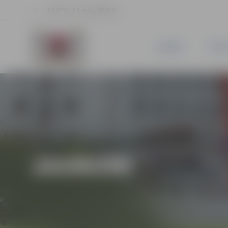
16.9 °C, 3.1 m/s, 68.6 %
JAUNUMI
PILSĒ
JAUNUMI