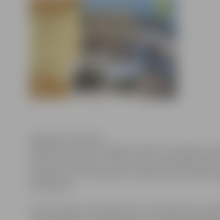
Klikšķināt, lai atvērtu
28.aprīlī pulksten 18 Jelgavas Svētās Trīsvienības bazn
“Vēstules no Āfrikas”. Tūrisma vakara viesi Mārtiņš Sil
ekspedīciju ar motocikliem no Labās Cerības raga Kei
Nordkapam.
Tūrisma vakara viesi Mārtiņš Sils un Andžs Ūbelis ir p