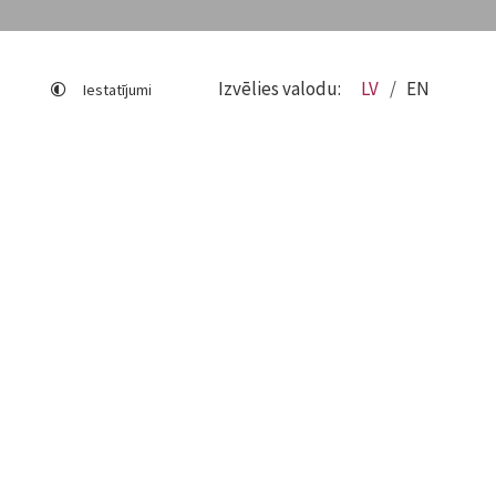
Izvēlies valodu:
LV
EN
Iestatījumi
Lapas karte
Viegli lasīt