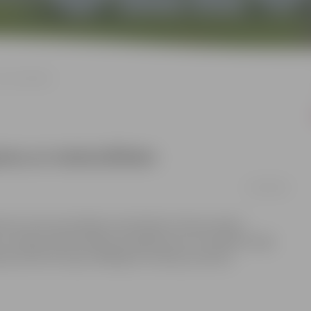
r motocikliem
jumu ar motocikliem
23/04/2016
īcas tornī norisināsies tematiskais tūrisma vakars
s un Andžs Ūbelis dalīsies iespaidos par trīs mēnešus ilgo
ptaunā līdz Eiropas tālākajam ziemeļu punktam