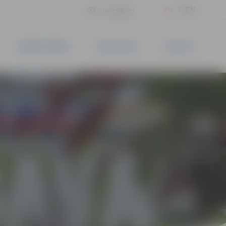
LV
EN
Iestatījumi
UZŅĒMĒJDARBĪBA
PAKALPOJUMI
KONTAKTI