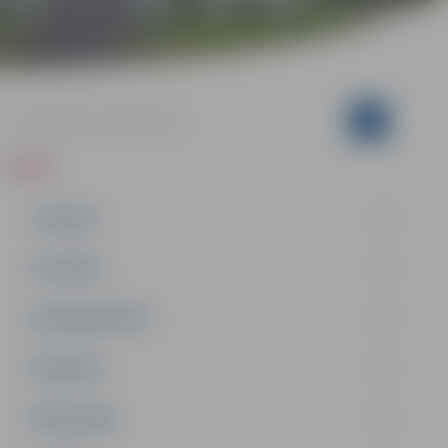
ZIŅAS
JAUNUMI
IZGLĪTĪBA
NODARBINĀTĪBA
PASĀKUMI
PAŠVALDĪBA