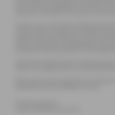
kalnos kāpšana, riteņbraukšana, aktīva laika pavadīša
atzīst, ka, braucot ekspedīcijās ar motocikliem, viņus
pieredzēto un iedrošināt arī citus sapņot un veikt sav
Iedvesmu ceļot ar motocikliem no Āfrikas dienvidiem l
motociklu bija veicis pusgadu ilgu ekspedīciju, apbrauc
iespaidos, kā tika veikts ceļojums ar motocikliem pa Āf
iesaistīt Latvijas skolēnus patstāvīgai Āfrikas valstu i
pārsteigumus piedzīvoja ceļotāji trīs mēnešu ilgajā ek
Līdz 16.maijam Jelgavas Svētās Trīsvienības baznīcas
Āfrikas”, kur atspoguļoti Mārtiņa un Andža ekspedīcij
Dalības maksa tūrisma vakarā 1,50 EUR, pirmskolas v
pieteikšanās pa telefonu 63005447 vai e-pastu
.
Informācija sagatavota
Jelgavas reģionālajā tūrisma centrā