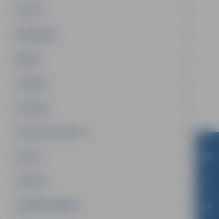
PILSĒTA
SABIEDRĪBA
ĢIMENE
JAUNIEŠI
SATIKSME
SOCIĀLAIS ATBALSTS
SPORTS
TŪRISMS
UZŅĒMĒJDARBĪBA