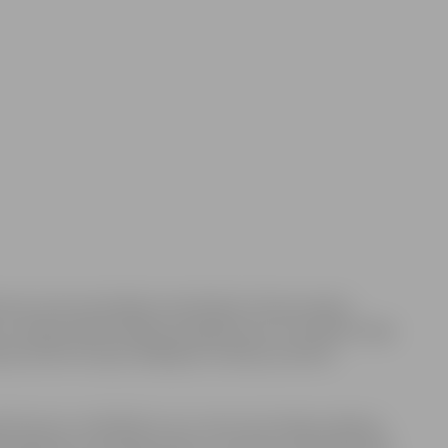
īcas tornī norisināsies tematiskais tūrisma vakars
s un Andžs Ūbelis dalīsies iespaidos par trīs mēnešus ilgo
ptaunā līdz Eiropas tālākajam ziemeļu punktam
iedzīvojumu meklētāji, kurus vieno aizrautīga ceļošana,