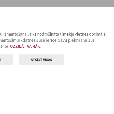
ņu izmantošanai, tiks nodrošināta tīmekļa vietnes optimāla
zmantosim sīkdatnes Jūsu ierīcē. Savu piekrišanu Jūs
atnes.
UZZINĀT VAIRĀK
.
I
ATCELT VISAS
Klientu apkalpošana
ilsētas pašvaldība
Darba laiks