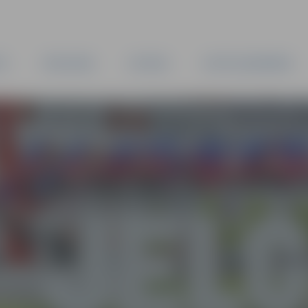
TA
PAŠVALDĪBA
IESTĀDES
KAPITĀLSABIEDRĪBAS