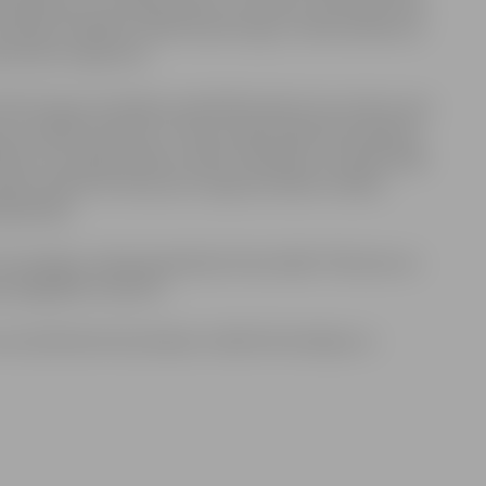
na ģimenes un draugu lokā un, protams, motocikli. Paši
 pavada zinātkāre, piedzīvojumu gars, vēlme dalīties ar
as dzīves ceļojumus.
īdz Eiropas ziemeļiem rada Mārtiņš pēc tam, kad ar savu
ot apkārt pasaulei. Tūrisma vakara laikā viesi dalīsies
riku ar Latvijas skolēnu radītu tālvadību, kā radās ideja
zpētei, kādi mīti tika lauzti ceļojuma laikā un kādus
spedīcijā.
 torņa kāpņu telpā apskatāma fotoizstāde “Vēstules no
as spilgtākie momenti.
ecuma bērniem bezmaksas. Vairāk informācijas un