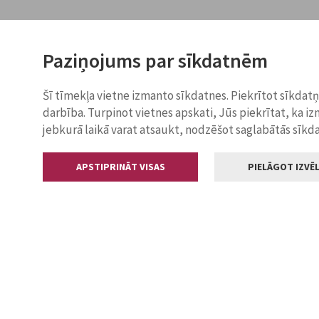
Paziņojums par sīkdatnēm
Šī tīmekļa vietne izmanto sīkdatnes. Piekrītot sīkdat
darbība. Turpinot vietnes apskati, Jūs piekrītat, ka i
jebkurā laikā varat atsaukt, nodzēšot saglabātās sīkd
APSTIPRINĀT VISAS
PIELĀGOT IZVĒL
Kontakti
Jelgavas valstp