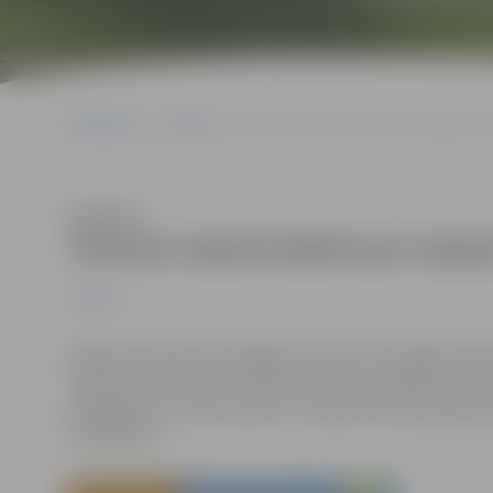
Sākumlapa
Jaunumi
Tūrisma vakarā stāstīs par ceļojumu a
Klausīties
Tūrisma vakarā stāstīs par ceļo
Jaunumi
28.aprīlī pulksten 18 Jelgavas Svētās Trīsvienības bazn
“Vēstules no Āfrikas”. Tūrisma vakara viesi Mārtiņš Sil
ekspedīciju ar motocikliem no Labās Cerības raga Kei
Nordkapam.