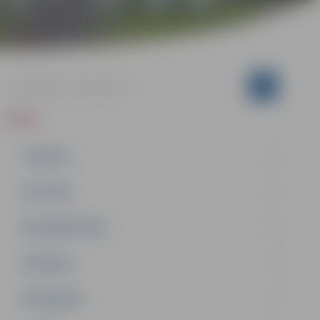
ZIŅAS
JAUNUMI
IZGLĪTĪBA
NODARBINĀTĪBA
PASĀKUMI
PAŠVALDĪBA