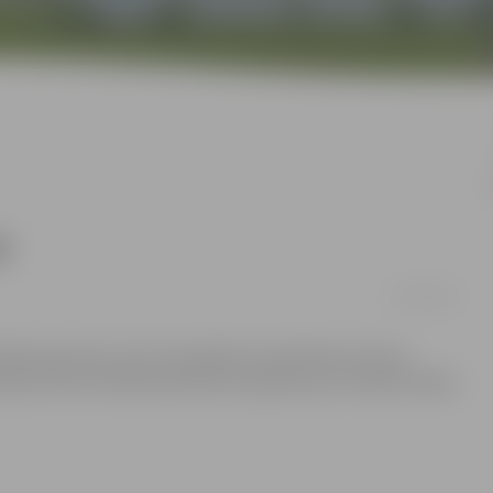
i
17/01/2017
nības baznīcas tornī norisināsies tematiskais tūrisma
šņa Kristīne Skrebele dalīsies iespaidos par Islandes dabas