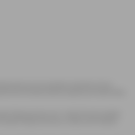
nības baznīcas tornī norisināsies tematiskais tūrisma
šņa Kristīne Skrebele dalīsies iespaidos par Islandes dabas
pazīt dabas kontrastu zemi – Islandi. Šīs valsts ceļotājus
stopami ledāji, karstie avoti, vulkāni, kā arī vērojama