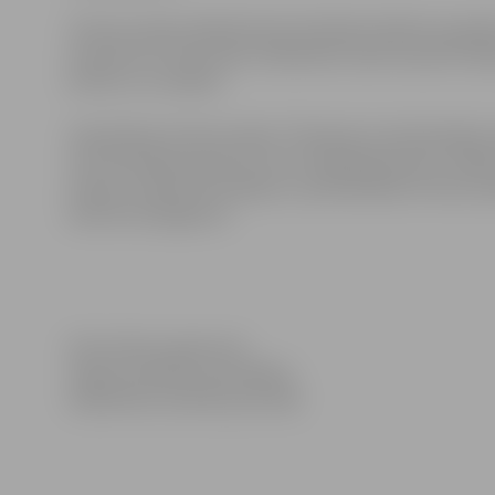
Tūrisma vakara laikā Kristīne Skrebele dalīsies iespaid
nosaukumu Hveravellir. Dalībnieki varēs ieraudzīt daba
kultūru un cilvēkus.
Tematiskais tūrisma vakars “Vienatne tumsā Islandes sn
Sv.Trīsvienības baznīcas tornī, Akadēmijas ielā 1. Da
maksas. Vairāk informācijas un pieteikšanās tūrisma va
www.tornis.jelgava.lv
.
Informācija sagatavota
Jelgavas pilsētas pašvaldības
Sabiedrisko attiecību pārvaldē