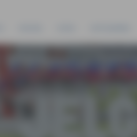
TA
PAŠVALDĪBA
IESTĀDES
KAPITĀLSABIEDRĪBAS