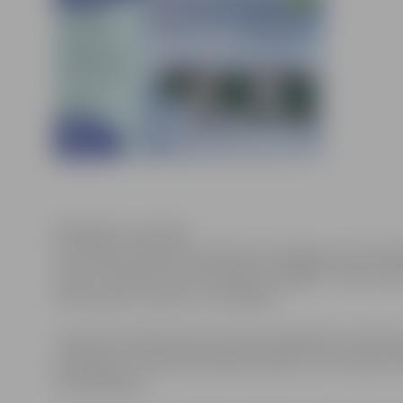
Klikšķināt, lai atvērtu
Ceturtdien, 26.janvārī, pulksten 18 Jelgavas Sv.Trīsvie
vakars “Vienatne tumsā Islandes sniegājos”. Vakara vie
kontrastiem, kultūru un cilvēkiem.
Janvāra tematiskā tūrisma vakara dalībnieki aicināti ie
pārsteidz ar neierastām dabas ainavām, kur vienuviet sa
ziemeļblāzma.