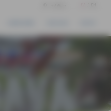
LV
EN
Iestatījumi
UZŅĒMĒJDARBĪBA
PAKALPOJUMI
KONTAKTI