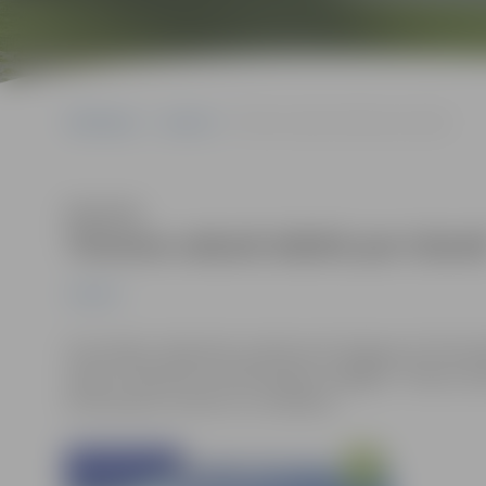
Sākumlapa
Jaunumi
Tūrisma vakarā stāstīs par Islandi
Klausīties
Tūrisma vakarā stāstīs par Island
Jaunumi
Ceturtdien, 26.janvārī, pulksten 18 Jelgavas Sv.Trīsvie
vakars “Vienatne tumsā Islandes sniegājos”. Vakara vie
kontrastiem, kultūru un cilvēkiem.