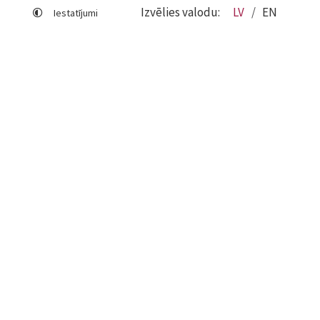
Izvēlies valodu:
LV
EN
Iestatījumi
Lapas karte
Viegli lasīt
Sociālo mediju lietošana
Sīkdatņu izmantošana