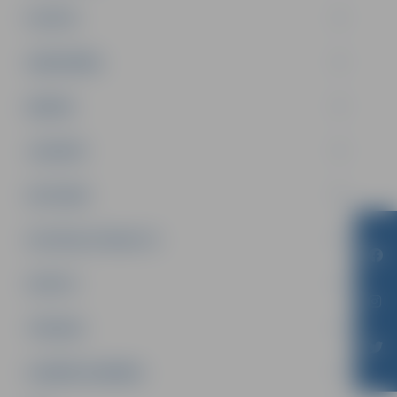
PILSĒTA
SABIEDRĪBA
ĢIMENE
JAUNIEŠI
SATIKSME
SOCIĀLAIS ATBALSTS
SPORTS
TŪRISMS
UZŅĒMĒJDARBĪBA