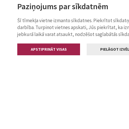
Paziņojums par sīkdatnēm
Šī tīmekļa vietne izmanto sīkdatnes. Piekrītot sīkdat
darbība. Turpinot vietnes apskati, Jūs piekrītat, ka i
jebkurā laikā varat atsaukt, nodzēšot saglabātās sīkd
APSTIPRINĀT VISAS
PIELĀGOT IZVĒL
Kontakti
Jelgavas valstp
Lielā iela 11
+371 630055
pasts@jelga