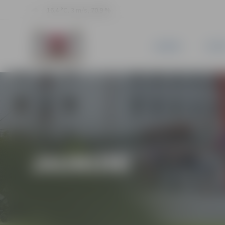
16.4 °C, 3 m/s, 70.9 %
JAUNUMI
PILSĒ
JAUNUMI