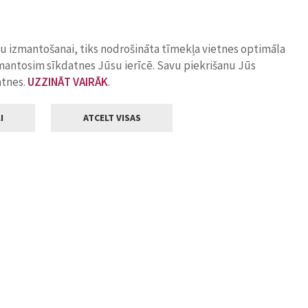
ņu izmantošanai, tiks nodrošināta tīmekļa vietnes optimāla
zmantosim sīkdatnes Jūsu ierīcē. Savu piekrišanu Jūs
atnes.
UZZINĀT VAIRĀK
.
I
ATCELT VISAS
Klientu apkalpošana
ilsētas pašvaldība
Darba laiks
, Jelgava, LV-3001
Pirmdienās
8.00 - 18.00
Otrdienās
8.00 - 17.00
22
Trešdienās
8.00 - 17.00
va.lv