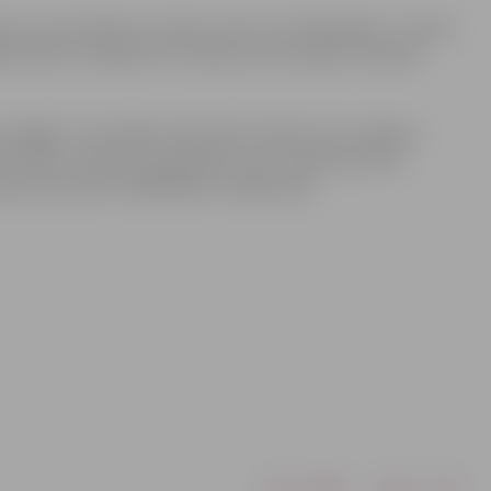
os par pieredzēto, dzīvojot valsts centrālajā daļā – vietā ar
s skatus unikālos foto mirkļos, kā arī iepazīt Islandes
iegājos” norisināsies 26.janvārī pulksten 18, Jelgavas
lības maksa 1,50 EUR, pirmskolas vecuma bērniem bez
karam pa tālruni 63005445 vai mājas lapā