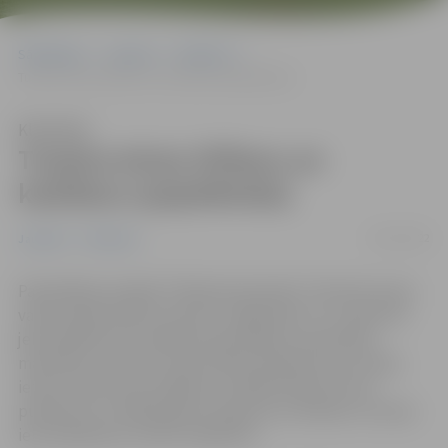
Sākumlapa
Jaunumi
Satiksme
Turpina ietvju tīrīšanu un kaisīšanu (papildināta)
Klausīties
Turpina ietvju tīrīšanu un
kaisīšanu (papildināta)
29/12/2022
Jaunumi
Satiksme
Pašvaldības iestāde “Pilsētsaimniecība” informē, ka jau
vakar vakarā veikta tranzīta, maģistrālo un 3. maršruta
jeb asfaltēto ielu atkārtota apstrāde ar pretslīdes
materiālu, bet šorīt mazā traktortehnika tīra un kaisa
ietves, kā arī savos objektos strādā sētnieki. Pirms
pulksten 13 uzsākta grants seguma un divkārtu virsmas
ielu kaisīšana ar smilts maisījumu.