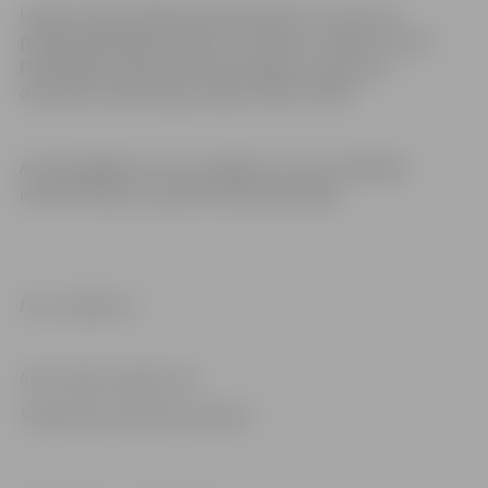
Lūgums iedzīvotājiem līdzdarboties un ziņot par
problemātiskajām vietām uz ietvēm un ielām, zvanot
Pašvaldības operatīvās informācijas centram pa
diennakts iedzīvotāju atbalsta tālruni 8787.
Aicinām gājējus būt uzmanīgiem un autovadītājus
ievērot distanci, pārvietoties piesardzīgi.
Foto: Jelgava.lv
Informācija sagatavota
Sabiedrisko attiecību pārvaldē