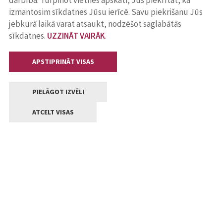
darbība. Turpinot vietnes apskati, Jūs piekrītat, ka
izmantosim sīkdatnes Jūsu ierīcē. Savu piekrišanu Jūs
jebkurā laikā varat atsaukt, nodzēšot saglabātās
sīkdatnes.
UZZINĀT VAIRĀK
.
APSTIPRINĀT VISAS
PIELĀGOT IZVĒLI
ATCELT VISAS
Kontakti