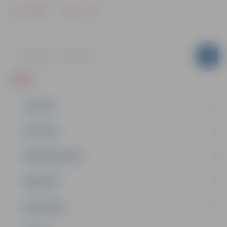
Drukāt
Dalīties
ZIŅAS
JAUNUMI
IZGLĪTĪBA
NODARBINĀTĪBA
PASĀKUMI
PAŠVALDĪBA