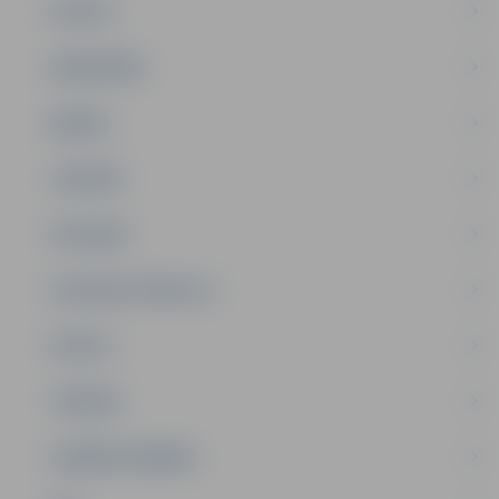
PILSĒTA
SABIEDRĪBA
ĢIMENE
JAUNIEŠI
SATIKSME
SOCIĀLAIS ATBALSTS
SPORTS
TŪRISMS
UZŅĒMĒJDARBĪBA