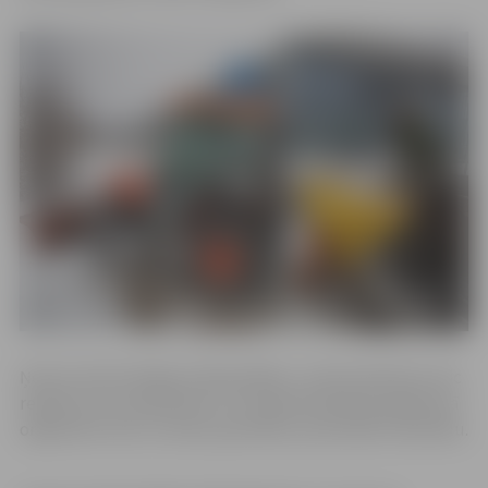
Ņemot vērā mainīgos laikapstākļus, ziemas dienests veic
regulāru ielu apsekošanu, lai nepieciešamības gadījumā
organizētu ielu un ietvju apstrādi ar pretslīdes materiālu.