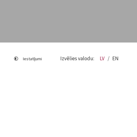
Izvēlies valodu:
LV
EN
Iestatījumi