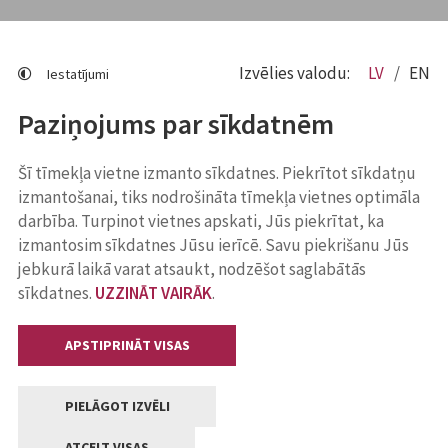
Izvēlies valodu:
LV
EN
Iestatījumi
Paziņojums par sīkdatnēm
Šī tīmekļa vietne izmanto sīkdatnes. Piekrītot sīkdatņu
izmantošanai, tiks nodrošināta tīmekļa vietnes optimāla
darbība. Turpinot vietnes apskati, Jūs piekrītat, ka
izmantosim sīkdatnes Jūsu ierīcē. Savu piekrišanu Jūs
jebkurā laikā varat atsaukt, nodzēšot saglabātās
sīkdatnes.
UZZINĀT VAIRĀK
.
APSTIPRINĀT VISAS
PIELĀGOT IZVĒLI
ATCELT VISAS