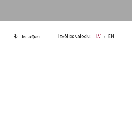
Izvēlies valodu:
LV
EN
Iestatījumi
Lapas karte