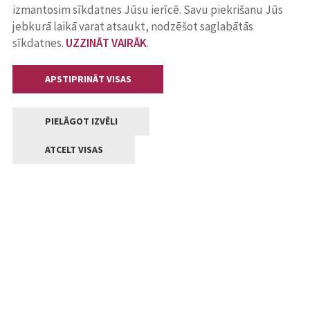
izmantosim sīkdatnes Jūsu ierīcē. Savu piekrišanu Jūs
jebkurā laikā varat atsaukt, nodzēšot saglabātās
sīkdatnes.
UZZINĀT VAIRĀK
.
APSTIPRINĀT VISAS
PIELĀGOT IZVĒLI
ATCELT VISAS
Kontakti
Jelgavas valstpilsētas pašvaldība