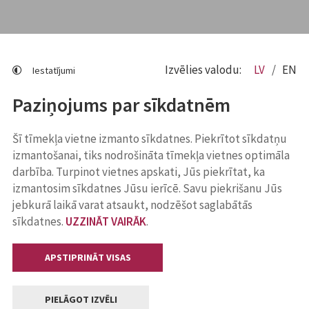
Izvēlies valodu:
LV
EN
Iestatījumi
Paziņojums par sīkdatnēm
Šī tīmekļa vietne izmanto sīkdatnes. Piekrītot sīkdatņu
izmantošanai, tiks nodrošināta tīmekļa vietnes optimāla
darbība. Turpinot vietnes apskati, Jūs piekrītat, ka
izmantosim sīkdatnes Jūsu ierīcē. Savu piekrišanu Jūs
jebkurā laikā varat atsaukt, nodzēšot saglabātās
sīkdatnes.
UZZINĀT VAIRĀK
.
APSTIPRINĀT VISAS
PIELĀGOT IZVĒLI