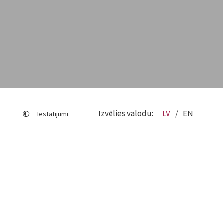
Izvēlies valodu:
LV
EN
Iestatījumi