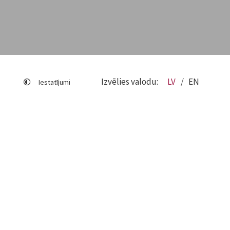
Izvēlies valodu:
LV
EN
Iestatījumi