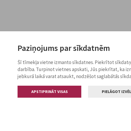
Paziņojums par sīkdatnēm
Šī tīmekļa vietne izmanto sīkdatnes. Piekrītot sīkdat
darbība. Turpinot vietnes apskati, Jūs piekrītat, ka i
jebkurā laikā varat atsaukt, nodzēšot saglabātās sīkd
APSTIPRINĀT VISAS
PIELĀGOT IZVĒL