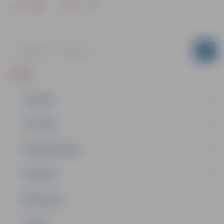
Drukāt
Dalīties
ZIŅAS
JAUNUMI
IZGLĪTĪBA
NODARBINĀTĪBA
PASĀKUMI
PAŠVALDĪBA