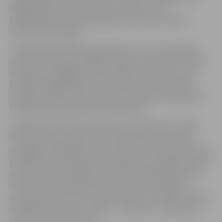
mājsaimniecības evakuēti divi cilvēki un suns.
Pašvaldības policijas darbinieki riska zonās turpina
apzināt iedzīvotājus.
Uz pulksten 8 pilsētā applūdušas ir Putnu iela, Būriņu
ceļš līdz Vētras ielai, Malkas ceļš pirms tilta, Vītolu ceļš,
Sniega iela, daļēji Bāra ceļš. 6.līnijas un Bumbieru ceļa
krustojumā applūdusi ceļa viena josla. Būriņu ceļš no
Sniega ielas līdz tiltam nav ciet, bet ūdens ieskalojas uz
braucamo daļu vietām līdz 0,5metriem.
Lielupē ūdens līmenis ap Uzvaras ielas 69 namu cēlies
līdz ielas malai, tāpat arī līdz Upes ielas malai. Ledus
sastrēgumi veidojas pie Strautnieku tilta (Platones upe),
pie Baložu tilta (Svēte). Visi pretplūdu vairogi Kalnciema
ceļā ir aizvērti. Pašvaldības iestāde „Pilsētsaimniecība”
Filozofu un Rūpniecības ielas krustojumā organizē
pastiprinātu caurteku nosprostošanu ar maisiem. Lediņu
ceļā daži īpašumi pie „Lediņu” nometnes ir applūduši,
bet ceļš ir caurbraucams.