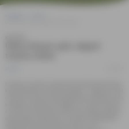
Sākumlapa
Jaunumi
Ūdens līmenis upēs Jelgavā turpina celties
Klausīties
Ūdens līmenis upēs Jelgavā
turpina celties
15/04/2013
Jaunumi
Pirmdien, 15. aprīlī uz pulksten 8 Lielupes ūdens līmenis
kopš vakardienas nav būtiski mainījies – Jelgavā tas ir 203
centimetri virs jūras līmeņa (Baltijas jūras sistēmā). Ledus
sastrēgums vērojams pie Staļģenes, kur ūdens līmenis ir
4,7 metri virs jūras līmeņa. Svētes upe Jelgavas pilsētā ir
appludinājusi vairākas ielas. Uz šo brīdi no applūdušas
mājsaimniecības evakuēti divi cilvēki un suns.