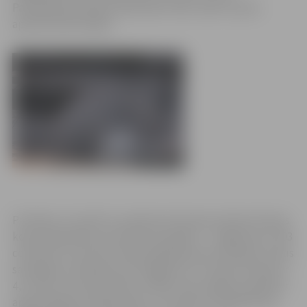
Pašvaldības policijas darbinieki riska zonās turpina
apzināt iedzīvotājus.
Pirmdien, 15. aprīlī uz pulksten 8 Lielupes ūdens līmenis
kopš vakardienas nav būtiski mainījies – Jelgavā tas ir 203
centimetri virs jūras līmeņa (Baltijas jūras sistēmā). Ledus
sastrēgums vērojams pie Staļģenes, kur ūdens līmenis ir
4,7 metri virs jūras līmeņa. Svētes upe Jelgavas pilsētā ir
appludinājusi vairākas ielas. Uz šo brīdi no applūdušas