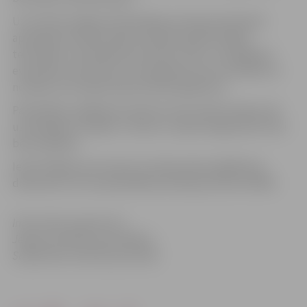
Uz šo brīdi Jelgavas Pašvaldības policijas darbinieki
apzinājuši 67 iedzīvotājus pilsētas applūstošajās
teritorijās, lai brīdinātu par plūdu risku un iespējamo
evakuāciju. Apzināti arī visi pieejamie resursi pilsētā un
novados, kas nepieciešami plūdu gadījumā.
Pašvaldības, glābšanas dienesti aicina iedzīvotājus būt
uzmanīgiem, nekāpt uz ledus un īpaši rūpīgi sekot līdzi
bērnu gaitām.
Iedzīvotājiem par draudu situāciju jāziņo glābšanas
dienestam 112 vai pašvaldības policijai pa tālruni 8550.
Informācija sagatavota
Jelgavas pilsētas pašvaldības
Sabiedrisko attiecību pārvaldē