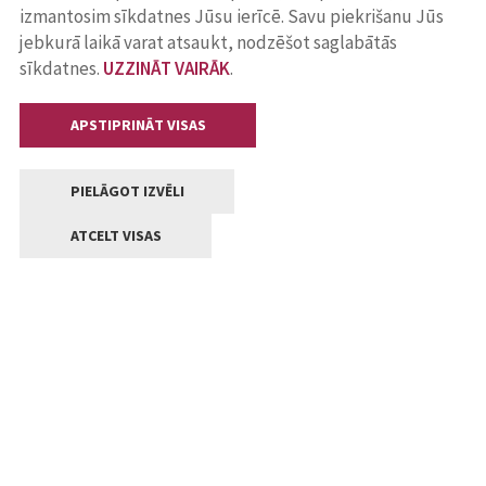
izmantosim sīkdatnes Jūsu ierīcē. Savu piekrišanu Jūs
jebkurā laikā varat atsaukt, nodzēšot saglabātās
sīkdatnes.
UZZINĀT VAIRĀK
.
APSTIPRINĀT VISAS
PIELĀGOT IZVĒLI
ATCELT VISAS
Kontakti
Jelgavas valstpilsētas pašvaldība