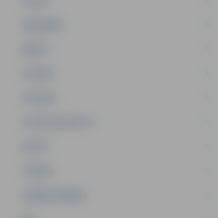
PILSĒTA
SABIEDRĪBA
ĢIMENE
JAUNIEŠI
SATIKSME
SOCIĀLAIS ATBALSTS
SPORTS
TŪRISMS
UZŅĒMĒJDARBĪBA