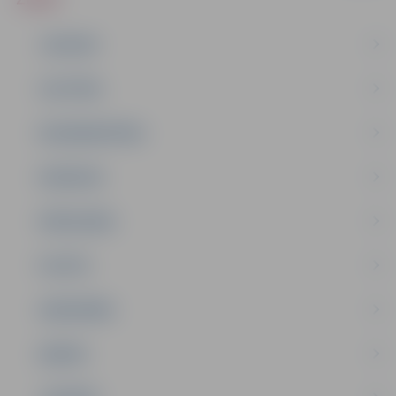
JAUNUMI
IZGLĪTĪBA
NODARBINĀTĪBA
PASĀKUMI
PAŠVALDĪBA
PILSĒTA
SABIEDRĪBA
ĢIMENE