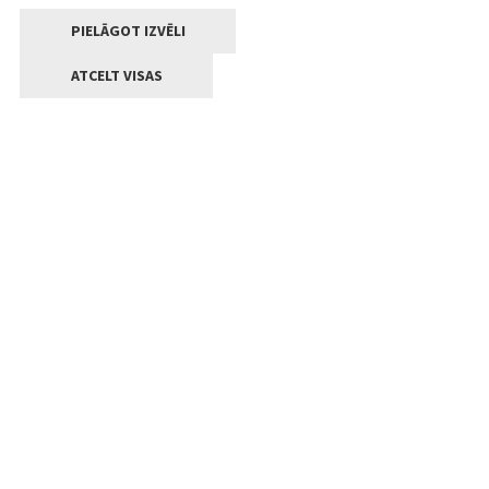
PIELĀGOT IZVĒLI
ATCELT VISAS
Kontakti
Jelgavas valstpilsētas pašvaldība
Lielā iela 11, Jelgava, LV-3001
+371 63005522
pasts@jelgava.lv
Klientu apkalpošana