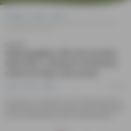
Sākumlapa
Jaunumi
Pilsēta
Ūdensapgādes tīkla būvniecības laikā līdz 4. oktobrim ierobežota
satiksme Rogu ceļa posmā
Klausīties
Ūdensapgādes tīkla būvniecības
laikā līdz 4. oktobrim ierobežota
satiksme Rogu ceļa posmā
27/09/2024
Jaunumi
Pilsēta
Satiksme
No šodienas, 27. septembra, līdz 4. oktobrim ierobežota
satiksme Rogu ceļa posmā no Bērzu ceļa līdz Rogu ceļam
28, informē pašvaldības iestāde “Pilsētsaimniecība”.