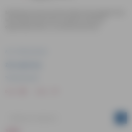
Minētajā posmā tiek izbūvēts ārējais ūdensapgādes tīkls.
Iedzīvotāji aicināti ievērot saskaņoto satiksmes
organizācijas shēmu un izvietotās ceļa zīmes.
Foto: "Pilsētsaimniecība"
Ziņu sagatavoja
"Pilsētsaimniecība"
Drukāt
Dalīties
ZIŅAS