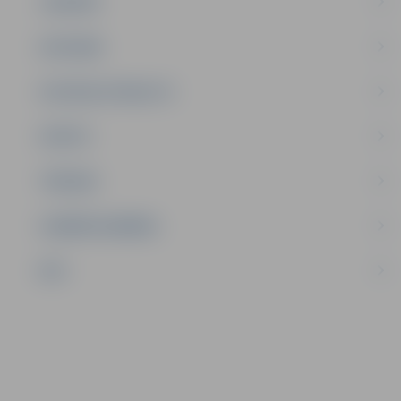
JAUNIEŠI
SATIKSME
SOCIĀLAIS ATBALSTS
SPORTS
TŪRISMS
UZŅĒMĒJDARBĪBA
NVO