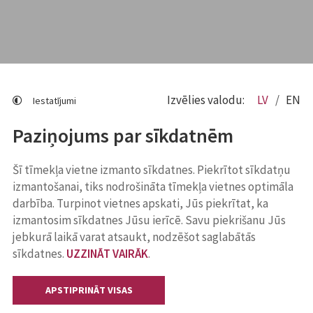
Izvēlies valodu:
LV
EN
Iestatījumi
Paziņojums par sīkdatnēm
Šī tīmekļa vietne izmanto sīkdatnes. Piekrītot sīkdatņu
izmantošanai, tiks nodrošināta tīmekļa vietnes optimāla
darbība. Turpinot vietnes apskati, Jūs piekrītat, ka
izmantosim sīkdatnes Jūsu ierīcē. Savu piekrišanu Jūs
jebkurā laikā varat atsaukt, nodzēšot saglabātās
sīkdatnes.
UZZINĀT VAIRĀK
.
APSTIPRINĀT VISAS