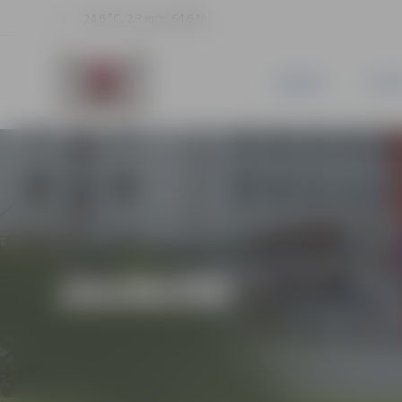
24.6 °C, 2.3 m/s, 64.6 %
JAUNUMI
PILSĒ
JAUNUMI