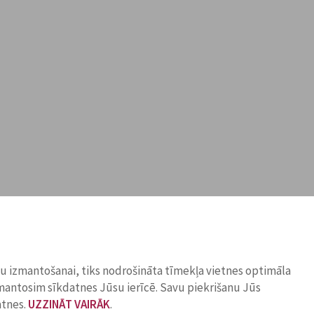
ņu izmantošanai, tiks nodrošināta tīmekļa vietnes optimāla
zmantosim sīkdatnes Jūsu ierīcē. Savu piekrišanu Jūs
atnes.
UZZINĀT VAIRĀK
.