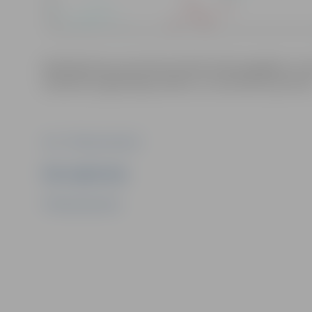
Minētajā ielas posmā tiek izbūvēti ūdensapgādes un kana
satiksmes organizācijas shēmu un izvietotās ceļa zīme
Foto: "Pilsētsaimniecība"
Ziņu sagatavoja
"Pilsētsaimniecība"