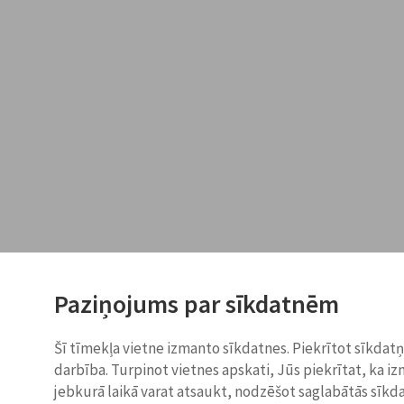
Paziņojums par sīkdatnēm
Šī tīmekļa vietne izmanto sīkdatnes. Piekrītot sīkdat
darbība. Turpinot vietnes apskati, Jūs piekrītat, ka i
jebkurā laikā varat atsaukt, nodzēšot saglabātās sīkd