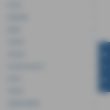
PILSĒTA
SABIEDRĪBA
ĢIMENE
JAUNIEŠI
SATIKSME
SOCIĀLAIS ATBALSTS
SPORTS
TŪRISMS
UZŅĒMĒJDARBĪBA