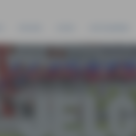
TA
PAŠVALDĪBA
IESTĀDES
KAPITĀLSABIEDRĪBAS