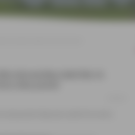
ktobrim ierobežota satiksme Putnu ielas posmā
klu būvniecības laikā līdz 15.
utnu ielas posmā
14/10/2024
nu ielas posmā no Pogu lauku ceļa līdz Putnu ielai 3,