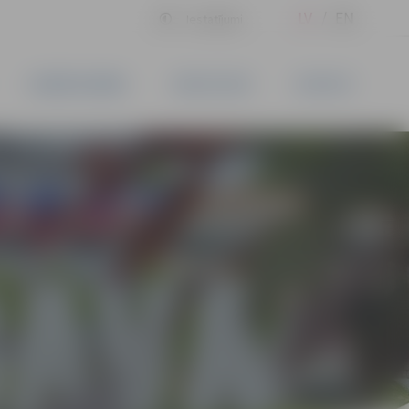
LV
EN
Iestatījumi
UZŅĒMĒJDARBĪBA
PAKALPOJUMI
KONTAKTI