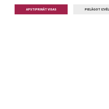
APSTIPRINĀT VISAS
PIELĀGOT IZVĒL
Kontakti
Jelgavas valstp
Lielā iela 11
+371 630055
pasts@jelga
2002-2026 jelgava.lv