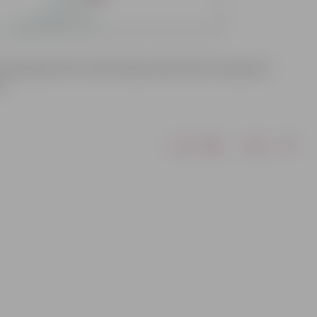
lizācijas tīkli. Iedzīvotāji aicināti ievērot saskaņoto
s.
Drukāt
Dalīties