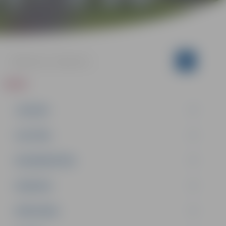
ZIŅAS
JAUNUMI
IZGLĪTĪBA
NODARBINĀTĪBA
PASĀKUMI
PAŠVALDĪBA