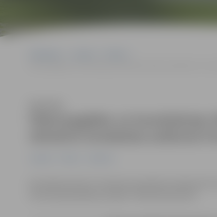
Sākumlapa
Jaunumi
Pilsēta
Ūdensapgādes un kanalizācijas tīklu būvniecības laikā līdz 15. o
Klausīties
Ūdensapgādes un kanalizācijas tī
oktobrim ierobežota satiksme P
Jaunumi
Pilsēta
Satiksme
No šodienas līdz 15. oktobrim ierobežota satiksme Put
informē pašvaldības iestāde “Pilsētsaimniecība”.