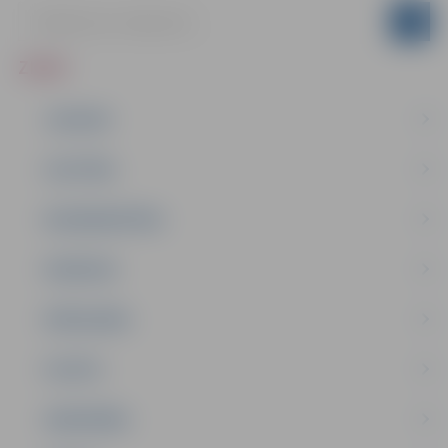
ZIŅAS
JAUNUMI
IZGLĪTĪBA
NODARBINĀTĪBA
PASĀKUMI
PAŠVALDĪBA
PILSĒTA
SABIEDRĪBA