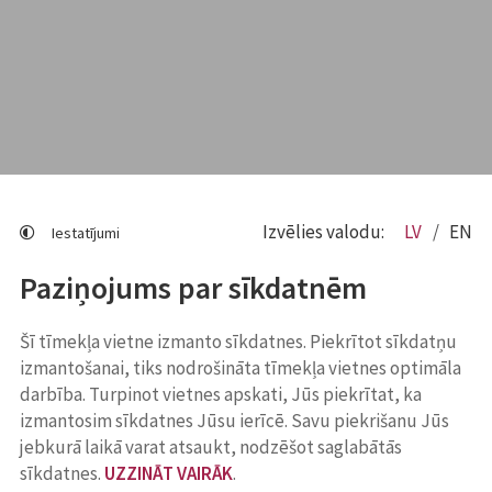
Izvēlies valodu:
LV
EN
Iestatījumi
Paziņojums par sīkdatnēm
Šī tīmekļa vietne izmanto sīkdatnes. Piekrītot sīkdatņu
izmantošanai, tiks nodrošināta tīmekļa vietnes optimāla
darbība. Turpinot vietnes apskati, Jūs piekrītat, ka
izmantosim sīkdatnes Jūsu ierīcē. Savu piekrišanu Jūs
jebkurā laikā varat atsaukt, nodzēšot saglabātās
sīkdatnes.
UZZINĀT VAIRĀK
.