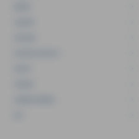
ĢIMENE
JAUNIEŠI
SATIKSME
SOCIĀLAIS ATBALSTS
SPORTS
TŪRISMS
UZŅĒMĒJDARBĪBA
NVO