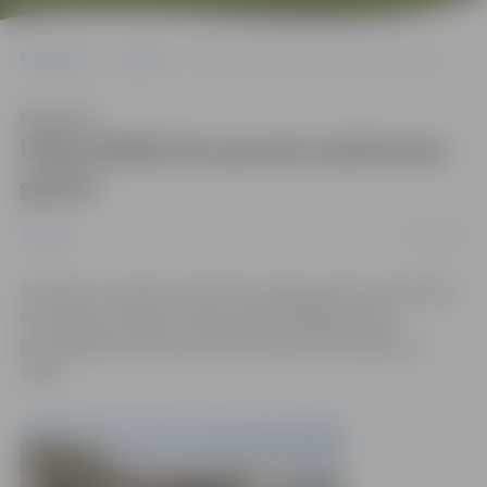
Sākumlapa
Jaunumi
Ūdenslīdēji tīra jaunās peldvietas gultni
Klausīties
Ūdenslīdēji tīra jaunās peldvietas
gultni
27/04/2015
Jaunumi
Pirmdien, 27.aprīlī, tiek tīrīta Lielupes gultne pludmalē
Pasta salā, savukārt otrdien ūdenslīdēji apsekos
promenādes pludmali. Peldsezona oficiāli sāksies 15.
maijā.