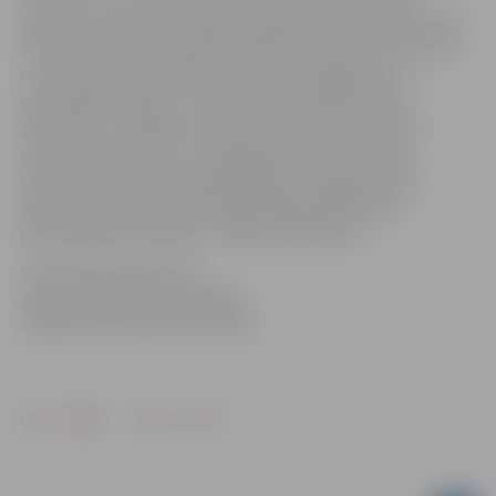
aprakstu upes gultne jāiztīra peldvietas robežās un līdz
15 metriem no krasta peldvietā Krasta ielā 9 un 10 metri
no krasta peldvietā Pasta salā. Gultne jāatbrīvo no
sanestajiem kokiem, zariem, stikla priekšmetiem,
akmeņiem, metāliem, lielām ūdenszāļu saknēm un
citiem atkritumiem un priekšmetiem, kas var būt
bīstami peldvietas apmeklētājiem. Kopējais darbu
apjoms Pasta salas teritorijā ir 3500 kvadrātmetri,
promenādes pludmalē – 4000 kvadrātmetri.
Informācija sagatavota
Jelgavas pilsētas pašvaldības
Sabiedrisko attiecību pārvaldē
Drukāt
Dalīties