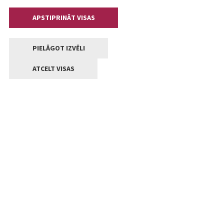
APSTIPRINĀT VISAS
PIELĀGOT IZVĒLI
ATCELT VISAS
Kontakti
Jelgavas valstpilsētas pašvaldība
Lielā iela 11, Jelgava, LV-3001
+371 63005522