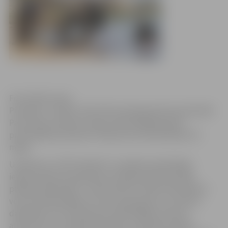
Foto: Raitis Supe
Pirmdien, 27.aprīlī, tiek tīrīta Lielupes gultne pludmalē
Pasta salā, savukārt otrdien ūdenslīdēji apsekos
promenādes pludmali. Peldsezona oficiāli sāksies 15.
maijā.
Uzņēmums „SB Transbulk” uzvarēja izsludinātajā
iepirkumā par upes gultnes tīrīšanas darbiem abās
pilsētas peldvietās – Krasta ielā 9 un Pasta salā. Darbus
veic divi ūdenslīdēji, kuri tīra upes gultni, un vēl divi
darbinieki, kuri krastā savāc ūdenslīdēju atrastos
atkritumus un izskalotās niedres. Saskaņā ar darbu