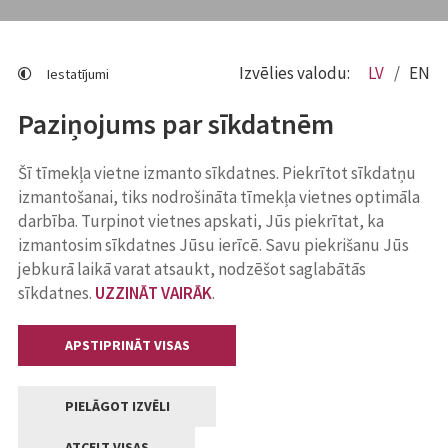
Izvēlies valodu:
LV
EN
Iestatījumi
Paziņojums par sīkdatnēm
Šī tīmekļa vietne izmanto sīkdatnes. Piekrītot sīkdatņu
izmantošanai, tiks nodrošināta tīmekļa vietnes optimāla
darbība. Turpinot vietnes apskati, Jūs piekrītat, ka
izmantosim sīkdatnes Jūsu ierīcē. Savu piekrišanu Jūs
jebkurā laikā varat atsaukt, nodzēšot saglabātās
sīkdatnes.
UZZINĀT VAIRĀK
.
APSTIPRINĀT VISAS
PIELĀGOT IZVĒLI
ATCELT VISAS