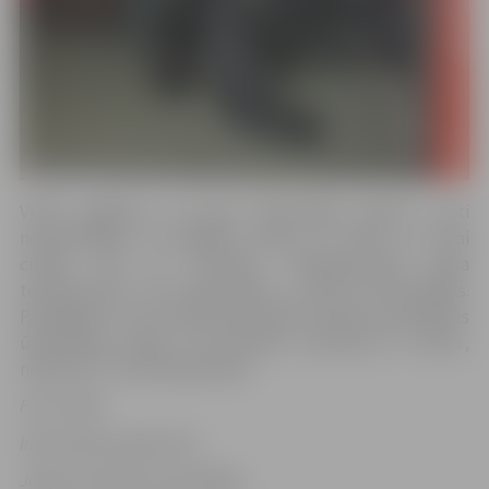
VUGD atgādina, ka ledus ūdenstilpēs šobrīd ir ļoti
nevienmērīgs un plānākas vietās var ielūzt ne tikai
cilvēki, bet arī dzīvnieki. “Paaugstinoties gaisa
temperatūrai, tas samazināsies un kļūs vēl bīstamāks.
Pastaigām ar suni aicinām saimniekus šobrīd neizvēlēties
ūdenstilpju malas, lai dzīvnieks, uzskrienot uz ledus,
neielūztu,” tā VUGD pārstāve.
Foto: VUGD
Informācija sagatavota
Jelgavas pilsētas pašvaldības