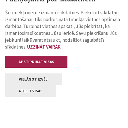
Šī tīmekļa vietne izmanto sīkdatnes. Piekrītot sīkdatņu
izmantošanai, tiks nodrošināta tīmekļa vietnes optimāla
darbība. Turpinot vietnes apskati, Jūs piekrītat, ka
izmantosim sīkdatnes Jūsu ierīcē. Savu piekrišanu Jūs
jebkurā laikā varat atsaukt, nodzēšot saglabātās
sīkdatnes.
UZZINĀT VAIRĀK
.
APSTIPRINĀT VISAS
PIELĀGOT IZVĒLI
ATCELT VISAS