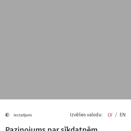
Izvēlies valodu:
LV
EN
Iestatījumi
Paziņojums par sīkdatnēm