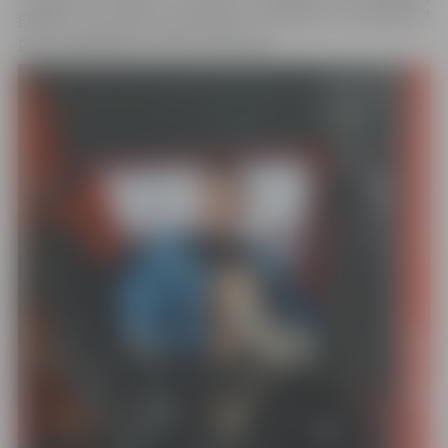
glābējs suni iecēla automobilī un sasedza, lai sasildītu,”
par suņa glābšanu stāsta V.Gribuste.