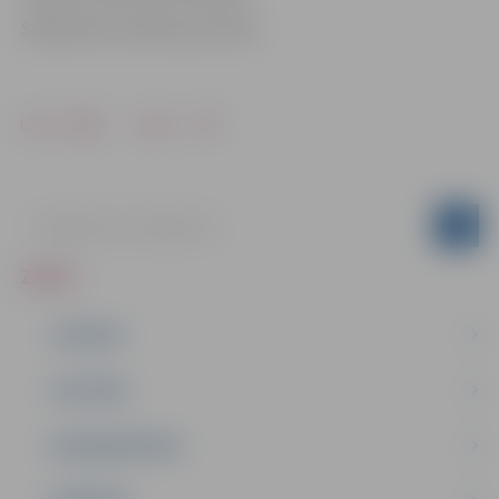
Sabiedrisko attiecību pārvaldē
Drukāt
Dalīties
ZIŅAS
JAUNUMI
IZGLĪTĪBA
NODARBINĀTĪBA