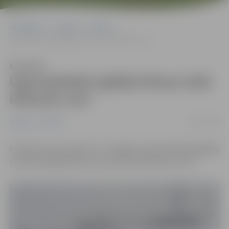
Sākumlapa
Jaunumi
Pilsēta
Ugunsdzēsēji izglābj Driksas ledū ielūzušu suni
Klausīties
Ugunsdzēsēji izglābj Driksas ledū
ielūzušu suni
14/12/2020
Jaunumi
Pilsēta
Pirmdien pēc pulksten 14 Jelgavas ugunsdzēsēji glābēji
steidzās palīgā Driksas upes ledū ielūzušam sunim.