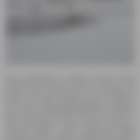
Valsts ugunsdzēsības un glābšanas dienesta (VUGD)
pārstāve Viktorija Gribuste informē, ka pulksten 13.59
saņemts zvans no aculiecinieka, ka suns pastaigājas pa
Driksas ledu. Glābēji nekavējoties devās uz notikuma
vietu. “Viens no ugunsdzēsējiem glābējiem uz glābšanas
dēļa nokļuva līdz dzīvniekam. Kad suns bija izcelts no
ledus, noskaidrojās, ka viņam ap kaklu ir siksniņa ar
saimnieka telefona numuru. Ugunsdzēsēji glābēji
sazvanīja saimnieku un kamēr tika gaidīta viņa ierašanās,