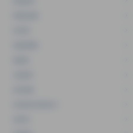
PASĀKUMI
PAŠVALDĪBA
PILSĒTA
SABIEDRĪBA
ĢIMENE
JAUNIEŠI
SATIKSME
SOCIĀLAIS ATBALSTS
SPORTS