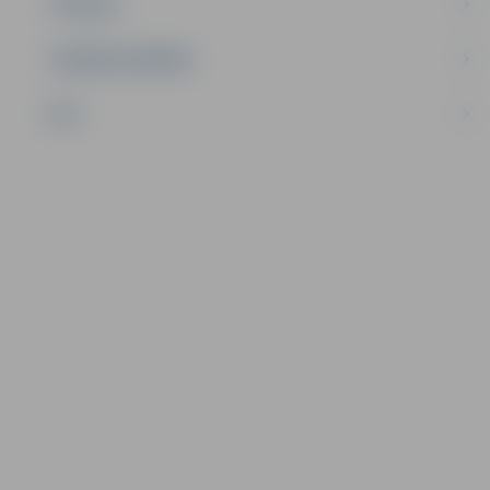
TŪRISMS
UZŅĒMĒJDARBĪBA
NVO