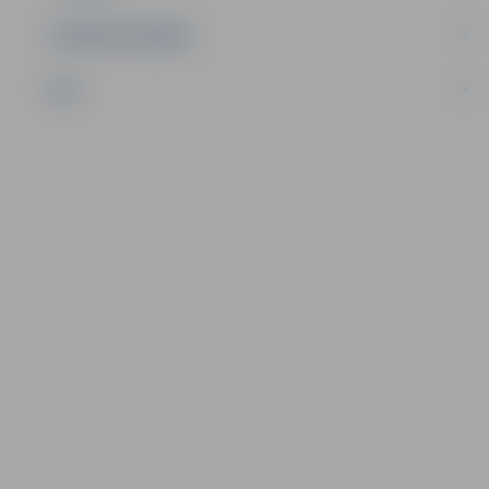
UZŅĒMĒJDARBĪBA
NVO