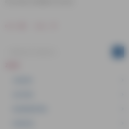
Informācija: Labklājības ministrija
Drukāt
Dalīties
ZIŅAS
JAUNUMI
IZGLĪTĪBA
NODARBINĀTĪBA
PASĀKUMI