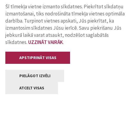
Šī tīmekļa vietne izmanto sīkdatnes. Piekrītot sīkdatņu
izmantošanai, tiks nodrošināta tīmekļa vietnes optimāla
darbība. Turpinot vietnes apskati, Jūs piekrītat, ka
izmantosim sīkdatnes Jūsu ierīcē. Savu piekrišanu Jūs
jebkurā laikā varat atsaukt, nodzēšot saglabātās
sīkdatnes.
UZZINĀT VAIRĀK
.
APSTIPRINĀT VISAS
PIELĀGOT IZVĒLI
ATCELT VISAS