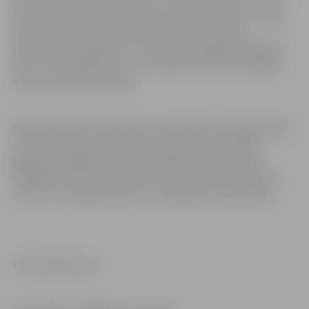
eiro par katru bērnu) mēnesī, bet par četriem un vairāk
bērniem 100 eiro mēnesī par katru bērnu. Bērna
piedzimšanas pabalsts ir vienreiz izmaksājams pabalsts
421,17 eiro apmērā, kuru var saņemt viens no vecākiem
par katru dzimušo bērnu.
Bērna piedzimšanas pabalstu noteiktās situācijās piešķir
arī tad, ja bērnam iecelts ārkārtas aizbildnis. Tādā
gadījumā pabalstu piešķir, ja ārkārtas aizbildnība ir
nodibināta līdz brīdim, kad bērns sasniedz viena gada
vecumu, un pabalsts jau nav izmaksāts citai personai.
Foto: pixabay.com