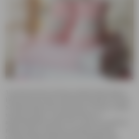
To paredz grozījumi Ukrainas civiliedzīvotāju atbalsta
likumā, kas ceturtdien otrajā lasījumā pieņemti Saeimā.
Sociālās drošības jomā starp Latviju un Ukrainu ir spēkā
starpvalstu līgums , kas pamatā attiecas uz
apdrošinātajām personām, taču ir vērsts arī uz ģimenes
pabalstu grupu. Saprotams, ka pabalsti Ukrainas
civiliedzīvotājiem šobrīd jāsniedz elastīgākā veidā,