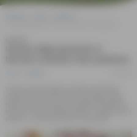
Sākumlapa
Jaunumi
Sabiedrība
Ukraiņu bēgļu ģimenēm ar bērniem izmaksās VSAA pabalstus
Klausīties
Ukraiņu bēgļu ģimenēm ar
bērniem izmaksās VSAA pabalstus
25/03/2022
Jaunumi
Sabiedrība
Ukrainas civiliedzīvotājiem ir tiesības saņemt Valsts
sociālo pabalstu likumā noteikto bērna piedzimšanas
pabalstu, ja bērns ir piedzimis Latvijā pēc 2022. gada 24.
februāra, bet bērna kopšanas pabalstu un ģimenes valsts
pabalstu, – ja viņi kopā ar bērnu uzturas Latvijā.