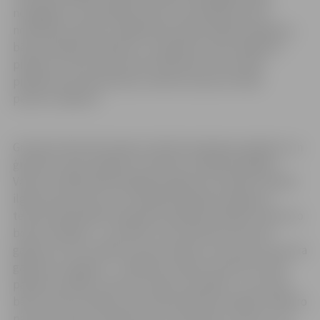
nesagaidot, ka izpildīsies visas normatīvajos aktos
noteiktās prasības, tādēļ bērna piedzimšanas pabalstu,
bērna kopšanas pabalstu un ģimenes valsts pabalstu
piešķirs arī tad, ja personai vai bērnam nav Latvijā
piešķirta personas koda un aktīva statusa Fizisko
personu reģistrā.
Grozījumi likumā nosaka, ka bērna kopšanas pabalstu un
ģimenes valsts pabalstu Ukrainas civiliedzīvotājiem
Valsts sociālās apdrošināšanas aģentūra (VSAA) izmaksā
ilgtermiņa vīzas vai uzturēšanās atļaujas derīguma
termiņa laikā. Bērna kopšanas pabalstu piešķir vienam no
bērna vecākiem – par bērnu vecumā līdz pusotram
gadam 171 eiro mēnesī, bet par bērnu vecumā no pusotra
gada līdz 2 gadiem – 42,69 eiro mēnesī. Ģimenes valsts
pabalstu piešķir vienam no bērna vecākiem – par vienu
bērnu 25 eiro mēnesī, par diviem bērniem 100 eiro (50 eiro
par katru bērnu) mēnesī, par trīs bērniem 225 eiro (75