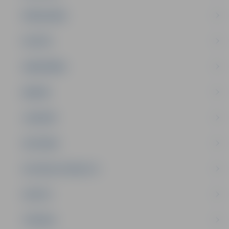
PAŠVALDĪBA
PILSĒTA
SABIEDRĪBA
ĢIMENE
JAUNIEŠI
SATIKSME
SOCIĀLAIS ATBALSTS
SPORTS
TŪRISMS