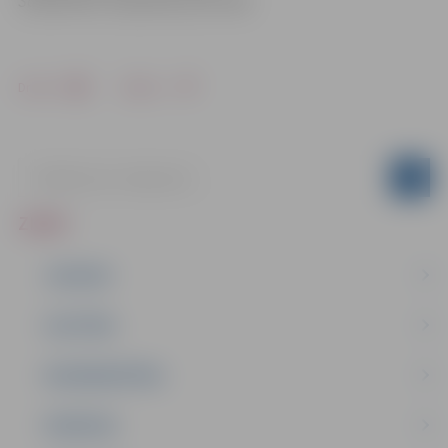
Sabiedrības integrācijas pārvaldē
Drukāt
Dalīties
ZIŅAS
JAUNUMI
IZGLĪTĪBA
NODARBINĀTĪBA
PASĀKUMI