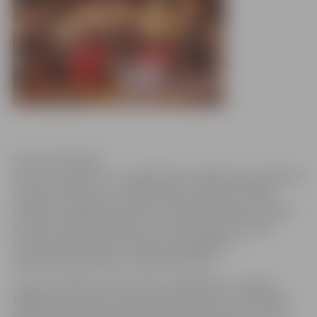
Foto: Ivars Veiliņš
4.martā, pulksten 17, Sabiedrības integrācijas pārvaldē ar
ukraiņu dizaineres un mākslinieces Ļubavas Taradai
izstādes „Sagaidām pavasari” atklāšanu sāksies ukraiņu
kultūras dienas Jelgavā, kuru laikā Jelgavas skolās
viesosies skolotāju un skolēnu delegācija no
sadraudzības pilsētas Ivanofrankovskas.
Ļubava Taradai ir jau pazīstama māksliniece Jelgavā.
Pagājušajā pavasarī viņa prezentēja darbus, kas veidoti