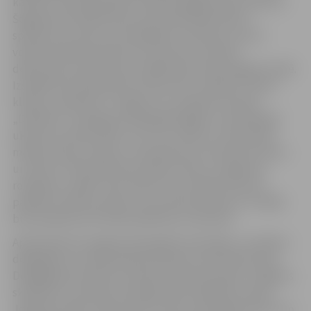
karstā un aukstā batikas tehnikā, apgleznojot audumu.
Šogad jaunā māksliniece prezentēs dekoratīvos
spilvenus ar puķu un etniskajiem motīviem, kas arī
veidoti batikas tehnikā. Sen aizmirstos dīvānu
dekoratīvos spilventiņus māksliniece atkal atgriež modē.
Izstādē tiks eksponēti arī kluba UKC „Džerelo” bērnu
klubiņa „Džereļce” zīmējumi un rokdarbi. Klubiņš
„Džereļce” izveidojies 2012.gadā beigās, kurā darbojas
ukraiņu tautības bērni, kuri caur dzeju un dziesmām
mācās ukraiņu valodu un iepazīstas ar Ukrainas kultūru
un vēsturi. Kluba bērniem patīk zīmēt un izgatavot
rokdarbus, tāpēc tika nolemts šīs izstādes ietvaros
parādīt arī bērnu darbus, kas veltīti pavasarim. Izstāde
būs askatāma SIP darba laikā līdz 22.martam.
Aprīļa sākumā Jelgavā tiek gaidīta skolotāju un skolēnu
delegācija no sadraudzības pilsētas Ivanofrankovskas.
Delegācijas jaunieši trīs dienas mācīsies kopā ar Jelgavas
skolēniem, savukārt skolotāji vadīs atklātās stundas
Jelgavas skolās. Tāpat aprīlī ciemos tiek gaidīti skauti no