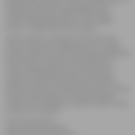
Nacionālas Ukrainas skautu organizācijas „Plast” –
vadītājas Ļesjas Rudčuk vadībā. L.Rudčuk kopā ar
skautiem 2012.gadā decembrī jau ir bijusi Jelgavā,
atvedot uz Jelgavu Bētlemes miera uguni.
4.aprīlī, pulksten 18, Jelgavas Kultūras namā notiks
ukraiņu kultūras dienu noslēguma koncerts „Ukraiņu
dziesmas Jelgavā”. Koncertā uzstāsies gan dziedātāji, gan
deju kolektīvi, kas pārstāvēs ukraiņu biedrības no
Latvijas, Serbijas, Igaunijas, kā arī banduriste Inna
Lesņak, atraktīvie Kijevas hopaka cīņu federācijas
pārstāvji un vokālās studijas „Bel Canto” absolventi
(Ukraina). Šis koncerts arī ieskandinās festivālu „Ukrainas
kultūras dienas Baltijas jūrā”, ko organizē biedrība
“Ukrainas centrs jauniešiem un bērniem Latvijā”, Ukraiņu
kultūras centrs „Džerelo”.
Informācija sagatavota
Jelgavas pilsētas pašvaldības