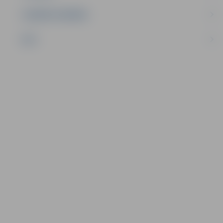
UZŅĒMĒJDARBĪBA
NVO