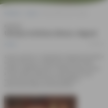
Sākumlapa
Jaunumi
Ukraiņu kultūras dienas Jelgavā
Klausīties
Ukraiņu kultūras dienas Jelgavā
26/02/2013
Jaunumi
4.martā, pulksten 17, Sabiedrības integrācijas pārvaldē ar
ukraiņu dizaineres un mākslinieces Ļubavas Taradai
izstādes „Sagaidām pavasari” atklāšanu sāksies ukraiņu
kultūras dienas Jelgavā, kuru laikā Jelgavas skolās
viesosies skolotāju un skolēnu delegācija no
sadraudzības pilsētas Ivanofrankovskas.