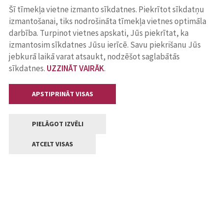
Šī tīmekļa vietne izmanto sīkdatnes. Piekrītot sīkdatņu
izmantošanai, tiks nodrošināta tīmekļa vietnes optimāla
darbība. Turpinot vietnes apskati, Jūs piekrītat, ka
izmantosim sīkdatnes Jūsu ierīcē. Savu piekrišanu Jūs
jebkurā laikā varat atsaukt, nodzēšot saglabātās
sīkdatnes.
UZZINĀT VAIRĀK
.
APSTIPRINĀT VISAS
PIELĀGOT IZVĒLI
ATCELT VISAS