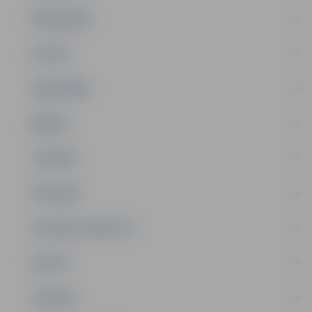
PAŠVALDĪBA
PILSĒTA
SABIEDRĪBA
ĢIMENE
JAUNIEŠI
SATIKSME
SOCIĀLAIS ATBALSTS
SPORTS
TŪRISMS