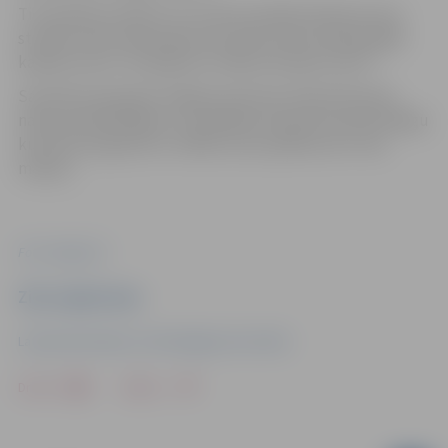
Tie topošie studenti, kuri vēl nav pārliecināti par savu
studiju izvēli, dienas garumā varēs veikt profesionālās
karjeras testu “Ieraugi savu nākotni kopā ar LBTU”.
Savukārt pievakarē Jelgavas pils būs atvērta Muzeju
nakts apmeklētājiem un piedāvās izbaudīt daudzveidīgu
kultūras programmu. Dalība visos pasākumos ir bez
maksas.
Foto: Jelgava.lv
Ziņu sagatavoja
Latvijas Biozinātņu un tehnoloģiju universitāte
Drukāt
Dalīties