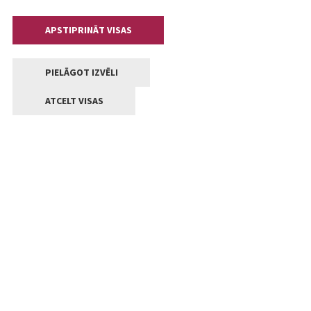
APSTIPRINĀT VISAS
PIELĀGOT IZVĒLI
ATCELT VISAS
Kontakti
Jelgavas valstpilsētas pašvaldība
Lielā iela 11, Jelgava, LV-3001
+371 63005522