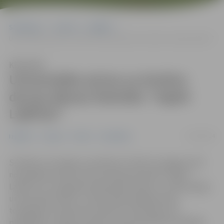
Sākumlapa
Jaunumi
Izglītība
Universitāte aicina uz Atvērto durvju dienas festivālu “Sajūti LaBiTeU”
Klausīties
Universitāte aicina uz Atvērto
durvju dienas festivālu “Sajūti
LaBiTeU”
17/05/2024
Izglītība
Jaunumi
Pilsēta
Sabiedrība
Sestdien, 18. maijā, no pulksten 12 līdz 16 Jelgavas pilī
norisināsies Atvērto durvju dienas festivāls “Sajūti
LaBiTeU”, ko organizē Latvijas Biozinātņu un tehnoloģiju
universitāte (LBTU). Tā būs īpaša iespēja visiem
topošajiem studentiem iepazīt universitāti, tās
piedāvātos studiju virzienus, kā arī piedalīties dažādās