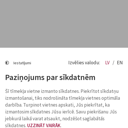
Izvēlies valodu:
LV
EN
Iestatījumi
Paziņojums par sīkdatnēm
Šī tīmekļa vietne izmanto sīkdatnes. Piekrītot sīkdatņu
izmantošanai, tiks nodrošināta tīmekļa vietnes optimāla
darbība. Turpinot vietnes apskati, Jūs piekrītat, ka
izmantosim sīkdatnes Jūsu ierīcē. Savu piekrišanu Jūs
jebkurā laikā varat atsaukt, nodzēšot saglabātās
sīkdatnes.
UZZINĀT VAIRĀK
.