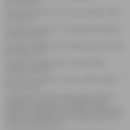
piecas diskusijas:
No pulksten 12.15 līdz 12.50 – “Es zinu, ka gribu studēt,
bet nezinu ko”
No pulksten 13 līdz 13.30 – “Cik reāli maksā studiju laiks
budžeta studentam”
No pulksten 13.40 līdz 14.10 – “Nekad nav par vēlu studēt
jeb studijas pēc 30”
No pulksten 14.20 līdz 14.50 – “Ko nevar ierakstīt
augstskolas diplomā?”
No pulksten 15 līdz 15.30 – “Erasmus+: LBTU students =
Eiropas students”
Interesentiem, kuri vēlas studēt programmā “Ainavu
arhitektūra un plānošana”, tiks piedāvāta iespēja
piedalīties zīmēšanas konkursā un iegūt valsts finansētu
studiju vietu. Zīmēšanas konkursa sākums pulksten 15
Valdekas pilī (Rīgas ielā 22).