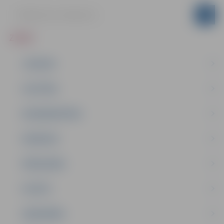
ZIŅAS
JAUNUMI
IZGLĪTĪBA
NODARBINĀTĪBA
PASĀKUMI
PAŠVALDĪBA
PILSĒTA
SABIEDRĪBA