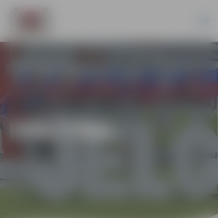
IZGLĪTĪBA