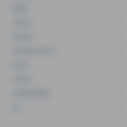
ĢIMENE
JAUNIEŠI
SATIKSME
SOCIĀLAIS ATBALSTS
SPORTS
TŪRISMS
UZŅĒMĒJDARBĪBA
NVO