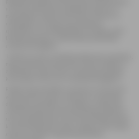
pagalmā būs iespēja izzināt biozinātņu, inženierzinātņu
un sociālo zinātņu jomas, piedaloties konkursos un
meistarklasēs, satiekot universitātes studentus un
mācībspēkus un uzdodot savus jautājumus
speciālistiem. Tie studētgribētāji, kuri vēlēsies satikt
fakultāšu pārstāvjus, to varēs izdarīt pie fakultāšu
stendiem pils pagalmā.
Turklāt tie, kuriem ir neskaidri jautājumi par uzņemšanu,
nepieciešamajiem dokumentiem, konkursa ballēm un
eksāmeniem, varēs izmantot uzņemšanas speciālista
konsultācijas “Kā tikt cauri uzņemšanas džungļiem?”.
Paralēli citām aktivitātēm no pulksten 12.15 līdz 15.30
varēs klausīties studentu, absolventu un speciālistu
diskusijas par aktuāliem, ar studijām un studiju laiku
saistītiem jautājumiem. Diskusiju dalībnieki dalīsies ar
savu personīgo pieredzi, kas var būt noderīga ikvienam,
kurš vēl tikai domā par studiju uzsākšanu, kā arī topošo
studentu vecākiem. Programmā paredzētas