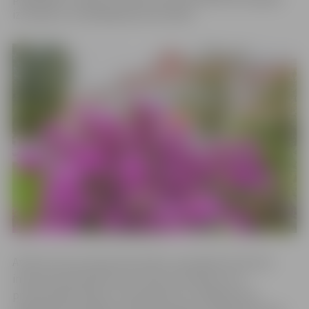
izzinošās un izklaidējošās aktivitātēs.
Atvērto durvju dienas festivāls ir paredzēts ikvienam
interesentam jebkurā vecumā, kurš plāno savu
profesionālo karjeru. No pulksten 12 Jelgavas pils