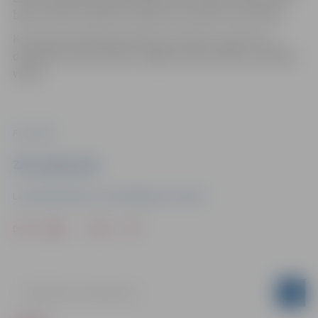
brīdi, svinot studentu radošumu, kultūru un brīvību.
Koncertā aicināti pievienoties visi LBTU studenti un
darbinieki, kā arī ikviens Jelgavas iedzīvotājs un pilsētas
viesis!
Foto: LBTU
Ziņu sagatavoja
Latvijas Biozinātņu un tehnoloģiju universitāte
Drukāt
Dalīties