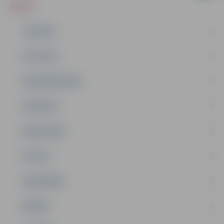
ZIŅAS
JAUNUMI
IZGLĪTĪBA
NODARBINĀTĪBA
PASĀKUMI
PAŠVALDĪBA
PILSĒTA
SABIEDRĪBA
ĢIMENE