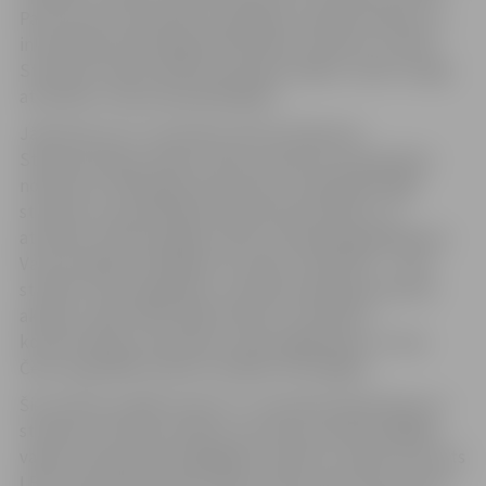
Par koncerta atmosfēru parūpēsies Inženierzinātņu un
informācijas tehnoloģiju fakultātes students un LBTU
Studentu teātra aktieris Kristijans Sipāns, radot svinīgu
atmosfēru visiem apmeklētājiem.
Jāatzīmē, ka 17. novembris tiek atzīmēts kā
Starptautiskā studentu diena, pieminot dramatiskos
notikumus 1939. gadā, kad nacistu okupētajā Prāgā
studenti un pasniedzēji rīkoja demonstrāciju, lai
atzīmētu Čehoslovākijas valsts izveidošanās gadadienu.
Varas iestādes atbildēja ar brutālu vardarbību – viens
students tika nogalināts, viņa bēres pārauga protesta
akcijās, vairāk nekā 1200 studentu nosūtīja uz
koncentrācijas nometnēm, daudzi gāja bojā, un visas
Čehu augstākās mācību iestādes tika slēgtas.
Šie notikumi vēlāk noteica 17. novembri kā piemiņas un
studentu brīvības simbolu, kas tiek atzīmēts dažādās
valstīs visā pasaulē. Ikgadējais Studentu svētku koncerts
LBTU ļauj apvienot gan svētku prieku, gan dziļu atceres