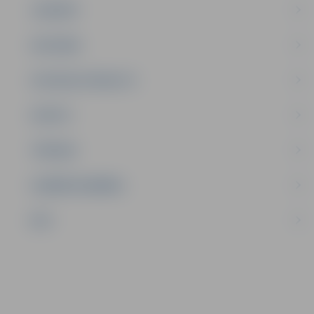
JAUNIEŠI
SATIKSME
SOCIĀLAIS ATBALSTS
SPORTS
TŪRISMS
UZŅĒMĒJDARBĪBA
NVO