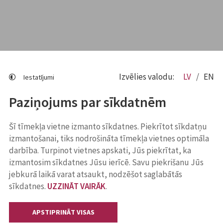
Izvēlies valodu:
LV
EN
Iestatījumi
Paziņojums par sīkdatnēm
Šī tīmekļa vietne izmanto sīkdatnes. Piekrītot sīkdatņu
izmantošanai, tiks nodrošināta tīmekļa vietnes optimāla
darbība. Turpinot vietnes apskati, Jūs piekrītat, ka
izmantosim sīkdatnes Jūsu ierīcē. Savu piekrišanu Jūs
jebkurā laikā varat atsaukt, nodzēšot saglabātās
sīkdatnes.
UZZINĀT VAIRĀK
.
APSTIPRINĀT VISAS