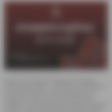
Koncertā visus klātesošos iepriecinās universitātes
mākslinieciskie kolektīvi – TDA “Kalve” un VPDK “Kalve”,
kuri izdejos skaistākās un sirdij tuvākās dejas. LBTU
sieviešu koris “Liepa” un vīru koris “Ozols” ļausies
skanīgām un emocionālām svētku dziesmām, savukārt ar
teatrālu uzvedumu iepriecinās LBTU Studentu teātris.