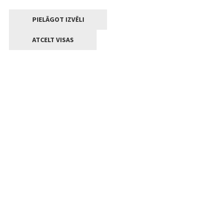
PIELĀGOT IZVĒLI
ATCELT VISAS
Kontakti
Jelgavas valstpilsētas pašvaldība
Lielā iela 11, Jelgava, LV-3001
+371 63005522
pasts@jelgava.lv