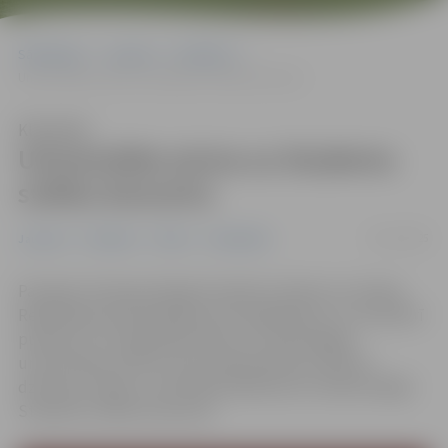
Sākumlapa
Jaunumi
Pasākumi
Universitāte aicina uz Studentu svētku koncertu
Klausīties
Universitāte aicina uz Studentu
svētku koncertu
02/11/2025
Jaunumi
Pasākumi
Pilsēta
Sabiedrība
Par godu Starptautiskajai Studentu dienai un Latvijas
Republikas proklamēšanas 107. gadadienai, 12. novembrī
pulksten 17 Latvijas Biozinātņu un tehnoloģijas
universitātes (LBTU) Aulu pieskandinās studentu
dziesmas, dejas un teatrāli priekšnesumi tradicionālajā
Studentu svētku koncertā.