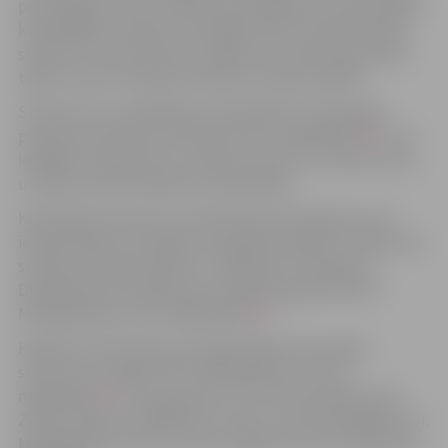
par tā apguvi, kas ir oficiāls apstiprinājums profesionālās
kvalifikācijas celšanai. Šo iespēju aktīvi izmanto bijušie
studenti, kuri pametuši studijas, bet vēlas atjaunoties
tajās un pirms tam grib nokārtot studiju parādus.
Studiju kursu piedāvājums 2024./2025. studiju gada
pavasara semestrim atrodams LBTU mājaslapā
ŠEIT
, kur
iespējams iepazīties ar studiju kursiem, to norises vietu
un laiku, kad tiek plānotas nodarbības.
Klausītāja statusam var pieteikties pretendenti, kuri
iepriekš ieguvuši vidējo vai augstāko izglītību. Maksa par
studiju kursa klausīšanos ir atkarīga no tā apjoma.
Detalizēta informācija par samaksu pieejama LBTU
Mūžizglītības centra mājaslapā
ŠEIT
.
Papildus informāciju par reģistrēšanos klausītāja
statusam var iegūt LBTU Mūžizglītības centra
mājaslapā
ŠEIT
vai sazinoties ar centra speciālisti Zani
Zeltiņu (tālrunis 63005715; e-pasts: zane.zeltina@lbtu.lv).
Mūžizglītības centrs atrodas Jelgavas pils 181. kabinetā,