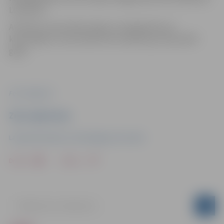
Lielā ielā 2.
Atvērtās universitātes ideja un iespēja kļūt par
klausītājiem universitātē tiek realizēta jau kopš 2007.
gada.
Foto: Jelgava.lv
Ziņu sagatavoja
Latvijas Biozinātņu un tehnoloģiju universitāte
Drukāt
Dalīties