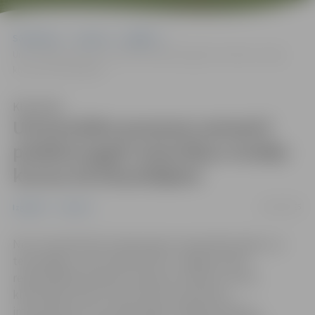
Sākumlapa
Jaunumi
Izglītība
Universitāte pavasara semestrī piedāvā apgūt atsevišķus studiju
kursus kā klausītājiem
Klausīties
Universitāte pavasara semestrī
piedāvā apgūt atsevišķus studiju
kursus kā klausītājiem
14/01/2025
Izglītība
Jaunumi
No 27. janvāra līdz 16. februārim Latvijas Biozinātņu un
tehnoloģiju universitātē (LBTU) Jelgavā notiks
reģistrēšanās pavasara semestra studiju kursiem
klausītāja statusā. Tas nozīmē, ka ikvienam
interesentam, kurš vēlas iegūt zināšanas kādā no