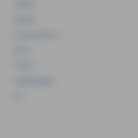
JAUNIEŠI
SATIKSME
SOCIĀLAIS ATBALSTS
SPORTS
TŪRISMS
UZŅĒMĒJDARBĪBA
NVO