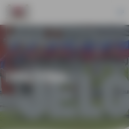
IZGLĪTĪBA