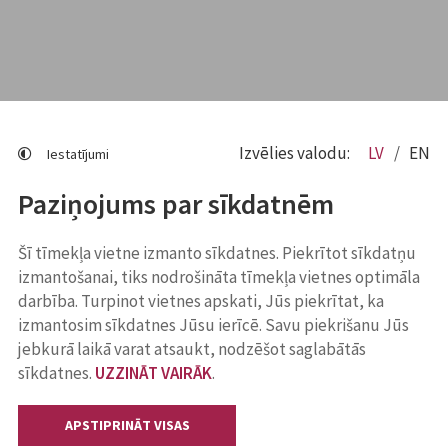
Izvēlies valodu:
LV
EN
Iestatījumi
Paziņojums par sīkdatnēm
Šī tīmekļa vietne izmanto sīkdatnes. Piekrītot sīkdatņu
izmantošanai, tiks nodrošināta tīmekļa vietnes optimāla
darbība. Turpinot vietnes apskati, Jūs piekrītat, ka
izmantosim sīkdatnes Jūsu ierīcē. Savu piekrišanu Jūs
jebkurā laikā varat atsaukt, nodzēšot saglabātās
sīkdatnes.
UZZINĀT VAIRĀK
.
APSTIPRINĀT VISAS