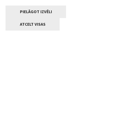
PIELĀGOT IZVĒLI
ATCELT VISAS
Kontakti
Jelgavas valstpilsētas pašvaldība
Lielā iela 11, Jelgava, LV-3001
+371 63005522
pasts@jelgava.lv