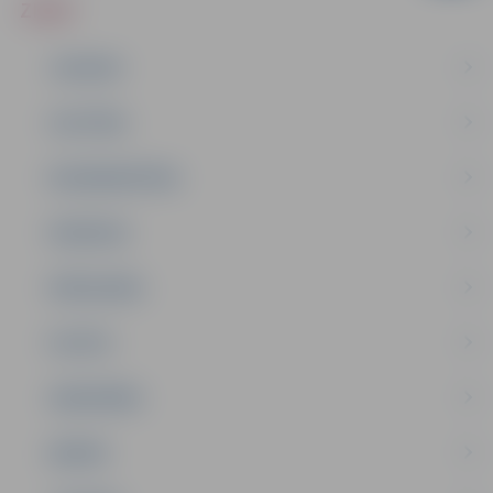
ZIŅAS
JAUNUMI
IZGLĪTĪBA
NODARBINĀTĪBA
PASĀKUMI
PAŠVALDĪBA
PILSĒTA
SABIEDRĪBA
ĢIMENE