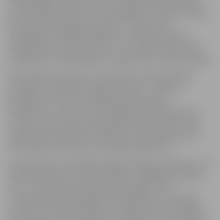
laikietilpīgo studiju procesu, universitāte piedāvā kļūt
par klausītāju ikvienā no interesējošiem studiju kursiem,
kas tiek lasīti pavasara semestrī. Studiju kursu
piedāvājums dažādās bakalaura un maģistra līmeņu
programmās ir ļoti plašs, līdz ar to interesentiem atliek
izvēlēties sev nepieciešamo, reģistrēties un sākt studijas.
Klausītāja statuss ļauj universitātes auditorijā līdzās
jaunajiem studentiem nokļūt ikvienam – sākot no
jaunieša, kurš sev interesējošā jomā vēlas gūt
priekšstatu, lai izlemtu par iespējām pēc tam kļūt par
studentu, līdz pat jau pieprasītam profesionālim, kam
nepieciešamas papildus zināšanas vai jaunākā nozares
informācija, lai veiktu savus darba pienākumus.
Interesentiem ir iespēja apmeklēt lekcijas, seminārus vai
laboratorijas darbus, gūt zināšanas, tādējādi pilnveidot
sevi un rūpēties par personības izaugsmi. Taču
universitāte arī klausītājiem piedāvā kārtot izvēlētajā
studiju kursā pārbaudījumus un iegūt LBTU sertifikātu