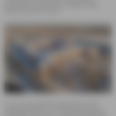
piedāvātajiem studiju kursiem, ir iespēja to izdarīt,
nekļūstot par LBTU studentu.
Tiem, kuri vēlas papildināt zināšanas kādā no LBTU
piedāvātajām jomām, bet nav iespējas sākt finanšu un