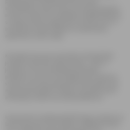
piedāvā kļūt par klausītāju ikvienā no viņiem
interesējošiem studiju kursiem, kas tiek lasīti pavasara
semestrī. Studiju kursu piedāvājums dažādās bakalaura
un maģistra līmeņu programmās ir ļoti plašs, līdz ar to
interesentiem atliek izvēlēties sev nepieciešamo,
reģistrēties un sākt studijas.
Klausītāja statuss ļauj universitātes auditorijā līdzās
jaunajiem studentiem nokļūt ikvienam – sākot no
jaunieša, kurš sev interesējošā jomā vēlas gūt
priekšstatu, lai izlemtu par iespējām pēc tam kļūt par
studentu, līdz pat jau pieprasītam profesionālim, kam
nepieciešamas papildus zināšanas vai jaunākā nozares
informācija, lai veiktu savus darba pienākumus.
Interesentiem ir iespēja apmeklēt lekcijas, seminārus vai
laboratorijas darbus, gūt zināšanas, tādējādi pilnveidot