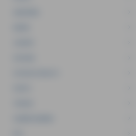
SABIEDRĪBA
ĢIMENE
JAUNIEŠI
SATIKSME
SOCIĀLAIS ATBALSTS
SPORTS
TŪRISMS
UZŅĒMĒJDARBĪBA
NVO