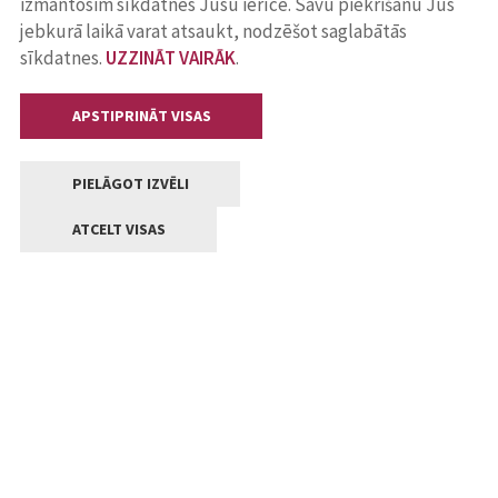
izmantosim sīkdatnes Jūsu ierīcē. Savu piekrišanu Jūs
jebkurā laikā varat atsaukt, nodzēšot saglabātās
sīkdatnes.
UZZINĀT VAIRĀK
.
APSTIPRINĀT VISAS
PIELĀGOT IZVĒLI
ATCELT VISAS
Kontakti
Jelgavas valstpilsētas pašvaldība