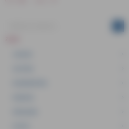
ZIŅAS
JAUNUMI
IZGLĪTĪBA
NODARBINĀTĪBA
PASĀKUMI
PAŠVALDĪBA
PILSĒTA