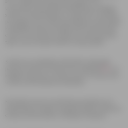
sevi un rūpēties par personības izaugsmi. Taču
universitāte arī klausītājiem piedāvā kārtot izvēlētajā
studiju kursā pārbaudījumus un iegūt LBTU sertifikātu
par tā apguvi, kas ir oficiāls apstiprinājums profesionālās
kvalifikācijas celšanai. Šo iespēju aktīvi izmanto bijušie
studenti, kuri pametuši studijas, bet vēlas atjaunoties
tajās un pirms tam grib nokārtot studiju parādus.
Studiju kursu piedāvājums 2022./2023. studiju gada
pavasara semestrim atrodams LBTU mājaslapā
ŠEIT
, kur
iespējams iepazīties ar studiju kursiem, to norises vietu
un laiku, kad tiek plānotas nodarbības.
Klausītāja statusam var pieteikties pretendenti, kuri
iepriekš ieguvuši vidējo vai augstāko izglītību. Maksa par
studiju kursa klausīšanos ir atkarīga no tā apjoma.