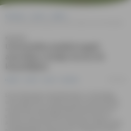
Sākumlapa
Jaunumi
Izglītība
Universitāte piedāvā apgūt atsevišķus studiju kursus kā klausītājiem
Klausīties
Universitāte piedāvā apgūt
atsevišķus studiju kursus kā
klausītājiem
01/02/2023
Izglītība
Jaunieši
Jaunumi
Sabiedrība
Līdz 19. februārim Latvijas Biozinātņu un tehnoloģiju
universitātē (LBTU, iepriekš Latvijas Lauksaimniecības
universitāte) notiek reģistrēšanās pavasara semestra
studiju kursiem klausītāja statusā, kas nozīmē, ka
ikvienam interesentam, kurš vēlas iegūt zināšanas kādā
no piedāvātajiem studiju kursiem, ir iespēja to izdarīt,