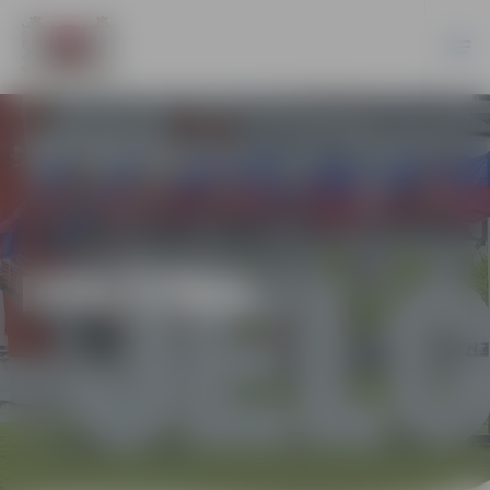
IZGLĪTĪBA