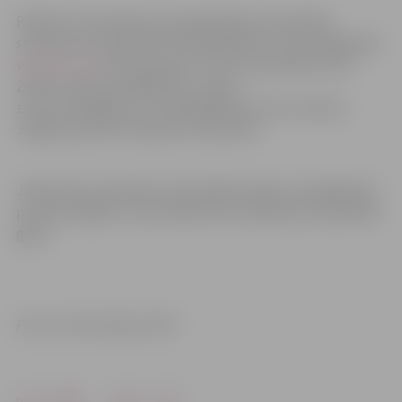
Papildus informāciju par reģistrēšanos klausītāja
statusam var iegūt LBTU Mūžizglītības centra mājaslapā
www.mc.llu.lv
vai sazinoties ar centra speciālisti Zani
Zeltiņu (tālrunis 63005715, e-pasts –
zane.zeltina@lbtu.lv). Mūžizglītības centrs atrodas
Jelgavas pils 181. kabinetā, Lielā ielā 2.
Jāatzīmē, ka atvērtās universitātes ideja un iespēja kļūt
par klausītājiem universitātē tiek realizēta jau kopš 2007.
gada.
Foto un informācija: LBTU
Drukāt
Dalīties