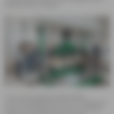
nekļūstot par LBTU studentu.
Tiem, kuri vēlas papildināt zināšanas kādā no
universitātē piedāvātajām jomām, bet nav iespējas sākt
finanšu un laikietilpīgo studiju procesu, universitāte