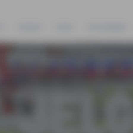
TA
PAŠVALDĪBA
IESTĀDES
KAPITĀLSABIEDRĪBAS