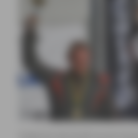
Abi jelgavnieki startēja “RN-2000” laivu klasē. Sportis