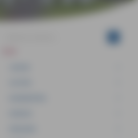
ZIŅAS
JAUNUMI
IZGLĪTĪBA
NODARBINĀTĪBA
PASĀKUMI
PAŠVALDĪBA