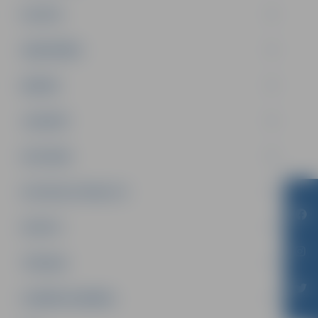
PILSĒTA
SABIEDRĪBA
ĢIMENE
JAUNIEŠI
SATIKSME
SOCIĀLAIS ATBALSTS
SPORTS
TŪRISMS
UZŅĒMĒJDARBĪBA