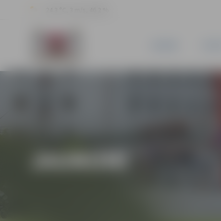
24.3 °C, 3 m/s, 46.2 %
JAUNUMI
PILSĒ
JAUNUMI