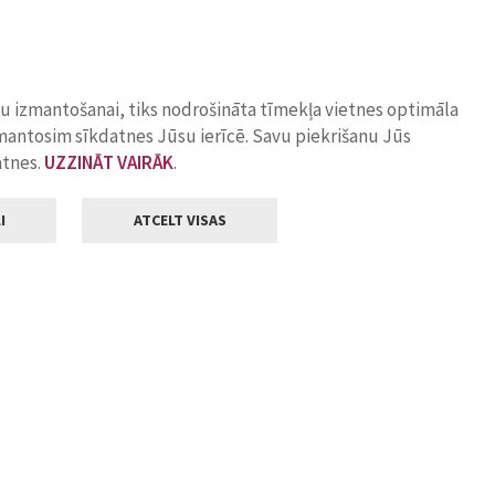
ņu izmantošanai, tiks nodrošināta tīmekļa vietnes optimāla
zmantosim sīkdatnes Jūsu ierīcē. Savu piekrišanu Jūs
atnes.
UZZINĀT VAIRĀK
.
I
ATCELT VISAS
Klientu apkalpošana
ilsētas pašvaldība
Darba laiks
, Jelgava, LV-3001
Pirmdienās
8.00 - 18.00
Otrdienās
8.00 - 17.00
22