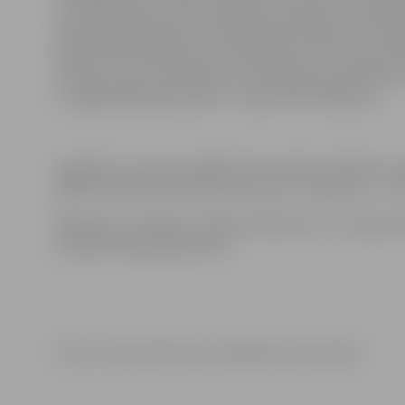
rezultātus tajos, tika noskaidrots čempions un sadalī
kopvērtējumā ieguva un par Baltijas čempionu otro ga
pārstāv Aizkraukles klubu “Motorsport77”. Uzvarot vie
izcīnīja un par vicečempionu kļuva jelgavnieks Mārtiņš
uz pjedestāla bija latvietis – sportists no Alūksnes.
Jāpiebilst, ka pirms nedēļas abi sportisti startēja arī
2000” laivu klasē izcīnīja 1. vietu, bet J.Simanovs – 3. v
Nākamās sacensības risināsies Alūksnē 15.–17. jūlijā: 
Latvijas čempionāta posms.
Foto: no Jāņa Simanova un Mārtiņa Lausa arhīva