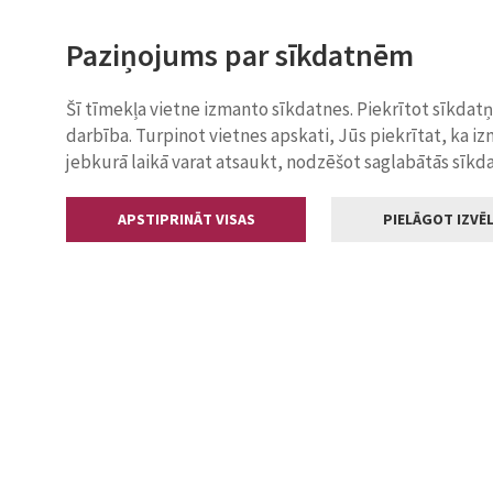
Paziņojums par sīkdatnēm
Šī tīmekļa vietne izmanto sīkdatnes. Piekrītot sīkdat
darbība. Turpinot vietnes apskati, Jūs piekrītat, ka i
jebkurā laikā varat atsaukt, nodzēšot saglabātās sīkd
APSTIPRINĀT VISAS
PIELĀGOT IZVĒL
Kontakti
Jelgavas valstp
Lielā iela 11
+371 630055