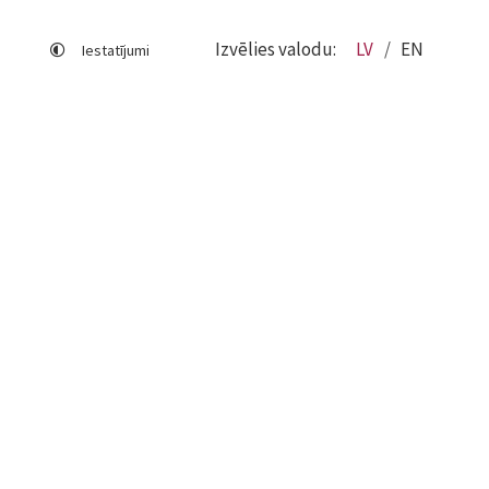
Izvēlies valodu:
LV
EN
Iestatījumi
Lapas karte
Viegli lasīt
Sociālo mediju lietošana
Sīkdatņu izmantošana