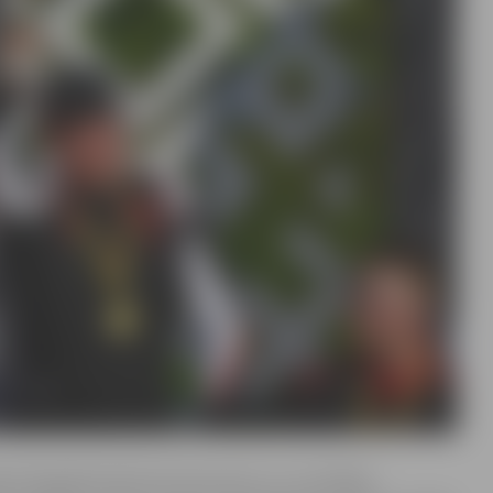
tiem bija jāaizvada četri braucieni, un, summējot