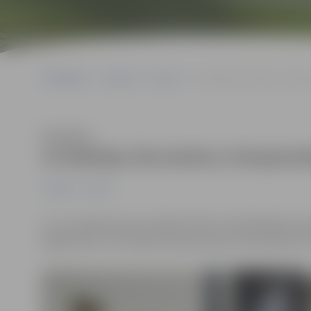
Sākumlapa
Jaunumi
Sports
Uz Baltijas ātrumlaivu čempi
Klausīties
Uz Baltijas ātrumlaivu čempionāt
Jaunumi
Sports
4. un 5. jūnijā Lietuvas pilsētā Telšos notika Baltijas
jelgavnieki, izcīnot gan čempiona, gan vicečempiona t