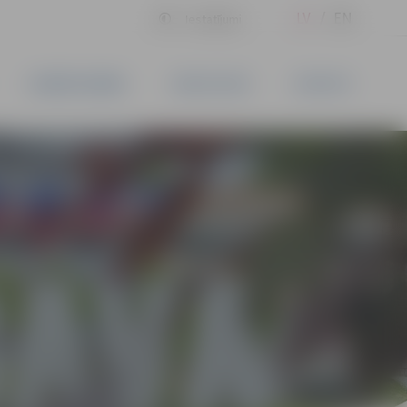
LV
EN
Iestatījumi
UZŅĒMĒJDARBĪBA
PAKALPOJUMI
KONTAKTI