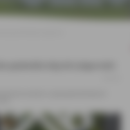
onāta pjedestāla kāpj divi jelgavnieki
a pjedestāla kāpj divi jelgavnieki
06/06/2022
 čempionāts ātrumlaivām. Uz goda pjedestāla kāpa divi
itulu.