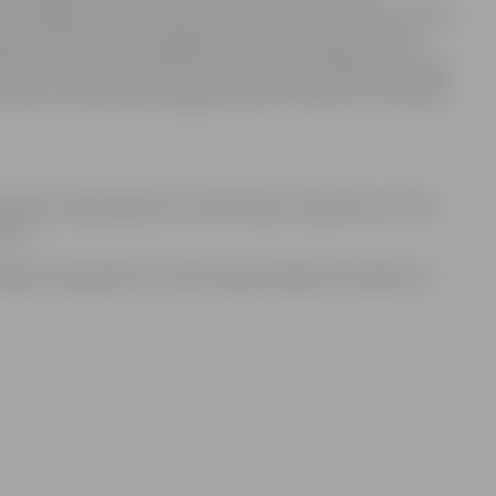
tas medaļas. Uzvarot trijos no četriem braucieniem, uzvaru
du pēc kārtas kļuva jelgavnieks Jānis Simanovs, kurš
nā un esot otrais trijos braucienos, kopvērtējumā 2. vietu
 Lauss, kurš pārstāv Jelgavas klubu “Paisums”. Arī trešais
 Lietuvas čempionātā, kas notika Kauņā. Tajā M.Lauss “RN-
ietu.
Eiropas čempionāts F4, UIM starptautiskās sacensības un