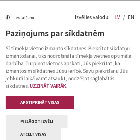
Izvēlies valodu:
LV
EN
Iestatījumi
Paziņojums par sīkdatnēm
Šī tīmekļa vietne izmanto sīkdatnes. Piekrītot sīkdatņu
izmantošanai, tiks nodrošināta tīmekļa vietnes optimāla
darbība. Turpinot vietnes apskati, Jūs piekrītat, ka
izmantosim sīkdatnes Jūsu ierīcē. Savu piekrišanu Jūs
jebkurā laikā varat atsaukt, nodzēšot saglabātās
sīkdatnes.
UZZINĀT VAIRĀK
.
APSTIPRINĀT VISAS
PIELĀGOT IZVĒLI
ATCELT VISAS