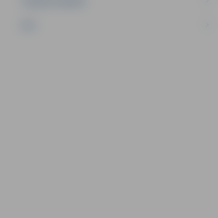
UZŅĒMĒJDARBĪBA
NVO