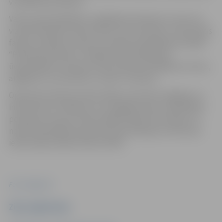
vienībām jeb 100 eiro.
Valsts ugunsdzēsības un glābšanas dienests uzsver, ka
vizuāli novērtēts ledus biezums ne vienmēr ir noteicošais
faktors drošībai uz ledus. Savukārt pašvaldības iestāde
“Pilsētsaimniecība” vairākās vietās pilsētā pie
ūdenstilpēm izvietojusi informatīvas brīdinājuma zīmes,
atgādinot, ka atrasties uz ledus ir bīstami.
Operatīvie dienesti iedzīvotājus aicina būt vērīgiem un
informēt par cilvēkiem, kuri staigā pa ledu. Pašvaldības
policijai var ziņot pa tālruni 8550, tāpat informāciju var
nodot Pašvaldības operatīvās informācijas centram pa
iedzīvotāju atbalsta tālruni 8787.
Foto: Jelgava.lv
Ziņu sagatavoja