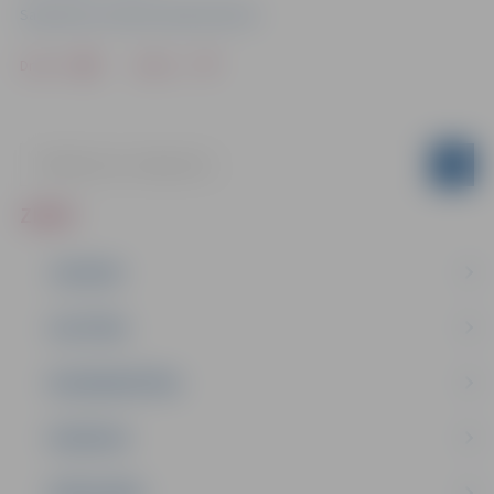
Sabiedrisko attiecību departaments
Drukāt
Dalīties
ZIŅAS
JAUNUMI
IZGLĪTĪBA
NODARBINĀTĪBA
PASĀKUMI
PAŠVALDĪBA