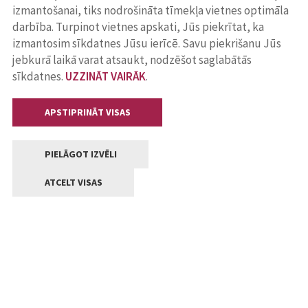
izmantošanai, tiks nodrošināta tīmekļa vietnes optimāla
darbība. Turpinot vietnes apskati, Jūs piekrītat, ka
izmantosim sīkdatnes Jūsu ierīcē. Savu piekrišanu Jūs
jebkurā laikā varat atsaukt, nodzēšot saglabātās
sīkdatnes.
UZZINĀT VAIRĀK
.
APSTIPRINĀT VISAS
PIELĀGOT IZVĒLI
ATCELT VISAS