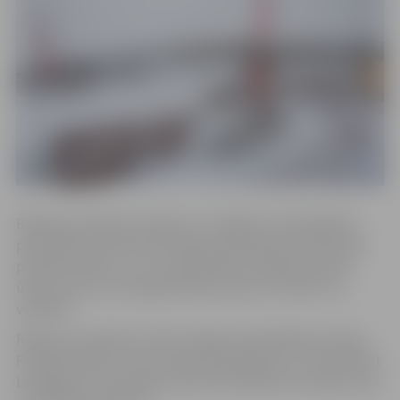
Rīkojums aizliedz atrasties uz Jelgavas valstspilsētas
pašvaldības administratīvajā teritorijā esošo iekšzemju
publisko ūdeņu un citu pašvaldības valdījumā esošo
ūdeņu ledus, lai neapdraudētu personu dzīvību un
veselību.
Rīkojuma izpildi kontrolē Jelgavas Pašvaldības policija.
Policijā norāda, ka par rīkojuma pārkāpumu var piemērot
brīdinājumu vai naudas sodu līdz divdesmit naudas soda