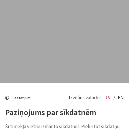
Izvēlies valodu:
LV
EN
Iestatījumi
Paziņojums par sīkdatnēm
Šī tīmekļa vietne izmanto sīkdatnes. Piekrītot sīkdatņu