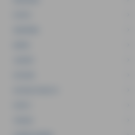
PILSĒTA
SABIEDRĪBA
ĢIMENE
JAUNIEŠI
SATIKSME
SOCIĀLAIS ATBALSTS
SPORTS
TŪRISMS