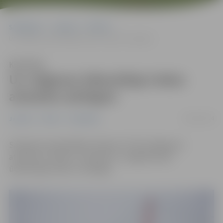
Sākumlapa
Jaunumi
Pilsēta
Uz Jelgavas ūdenstilpju ledus atrasties aizliegts!
Klausīties
Uz Jelgavas ūdenstilpju ledus
atrasties aizliegts!
06/01/2024
Jaunumi
Pilsēta
Sabiedrība
Saskaņā ar pašvaldības rīkojumu “Par aizliegumu
atrasties uz ledus”, atrasties uz Jelgavā esošo
ūdenstilpju ledus ir aizliegts.