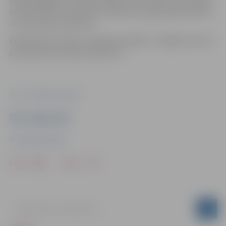
aicināti ievērot saskaņoto satiksmes organizācijas shēmu
un izvietotās ceļa zīmes.
Būvdarbi tiek veikti, īstenojot projektu “Jelgavas Centra
pamatskolas stadiona pārbūve”.
Foto: "Pilsētsaimniecība"
Ziņu sagatavoja
"Pilsētsaimniecība"
Drukāt
Dalīties