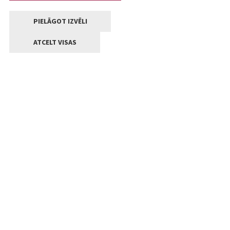
PIELĀGOT IZVĒLI
ATCELT VISAS
Kontakti
Jelgavas valstpilsētas pašvaldība
Lielā iela 11, Jelgava, LV-3001
+371 63005522
pasts@jelgava.lv