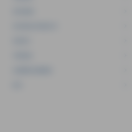
SATIKSME
SOCIĀLAIS ATBALSTS
SPORTS
TŪRISMS
UZŅĒMĒJDARBĪBA
NVO