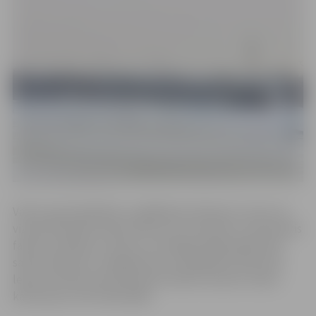
Valsts ugunsdzēsības un glābšanas dienests uzsver, ka
vizuāli novērtēts ledus biezums ne vienmēr ir noteicošais
faktors drošībai uz ledus, jo mainīgo laikapstākļu dēļ,
salam mijoties ar sniegputeni un iestājoties atkusnim,
ledus izturība strauji mazinās. Šobrīd, atkusnī, ledus
kārta kļuvusi vēl nedrošāka.