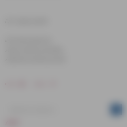
Foto: Jelgavas pilsēta
Informācija sagatavota
Jelgavas pilsētas pašvaldības
Sabiedrisko attiecību pārvaldē
Drukāt
Dalīties
ZIŅAS