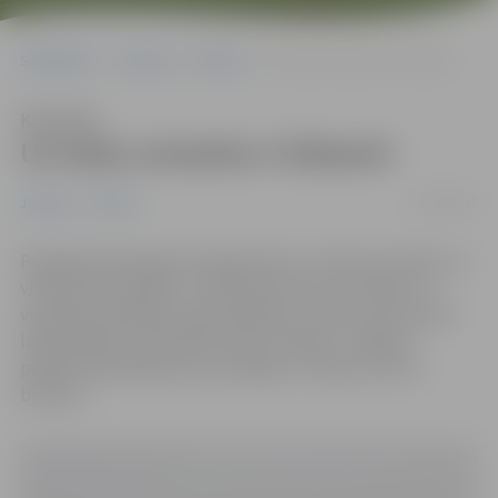
Sākumlapa
Jaunumi
Pilsēta
Uz ledus atrasties ir bīstami!
Klausīties
Uz ledus atrasties ir bīstami!
21/02/2021
Jaunumi
Pilsēta
Paaugstinoties gaisa temperetūrai, ir sācis kust ledus uz
visām ūdenstilpnēm. Izvērtējot personu dzīvības un
veselības iespējamo apdraudējumu, kā arī ņemot vērā
laikapstākļus un faktisko ledus stāvokli, Jelgavas
pilsētas pašvaldība aicina nekāpt uz ledus, jo tas ir
bīstami.