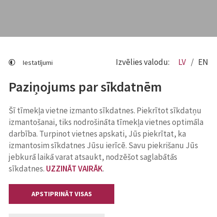
Izvēlies valodu:
LV
EN
Iestatījumi
Paziņojums par sīkdatnēm
Šī tīmekļa vietne izmanto sīkdatnes. Piekrītot sīkdatņu
izmantošanai, tiks nodrošināta tīmekļa vietnes optimāla
darbība. Turpinot vietnes apskati, Jūs piekrītat, ka
izmantosim sīkdatnes Jūsu ierīcē. Savu piekrišanu Jūs
jebkurā laikā varat atsaukt, nodzēšot saglabātās
sīkdatnes.
UZZINĀT VAIRĀK
.
APSTIPRINĀT VISAS