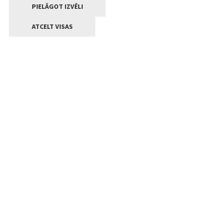
PIELĀGOT IZVĒLI
ATCELT VISAS
Kontakti
Jelgavas valstpilsētas pašvaldība
Lielā iela 11, Jelgava, LV-3001
+371 63005522
pasts@jelgava.lv
Klientu apkalpošana