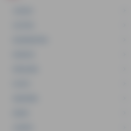
JAUNUMI
IZGLĪTĪBA
NODARBINĀTĪBA
PASĀKUMI
PAŠVALDĪBA
PILSĒTA
SABIEDRĪBA
ĢIMENE
JAUNIEŠI