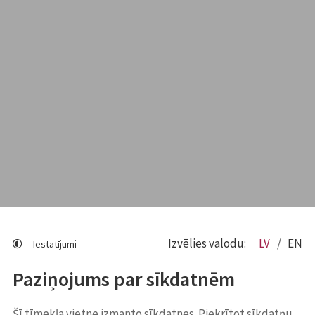
Izvēlies valodu:
LV
EN
Iestatījumi
Paziņojums par sīkdatnēm
Šī tīmekļa vietne izmanto sīkdatnes. Piekrītot sīkdatņu