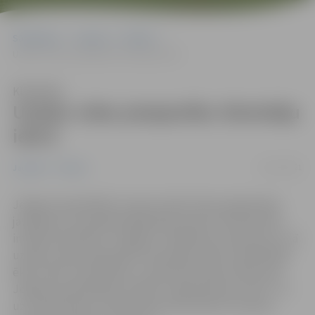
Sākumlapa
Jaunumi
Pilsēta
Uzlabo vides pieejamību Skolotāju ielā 8
Klausīties
Uzlabo vides pieejamību Skolotāju
ielā 8
01/12/2021
Jaunumi
Pilsēta
Jelgavas pašvaldība turpina risināt vides pieejamības
jautājumus tai piederošajās ēkās. Ņemot vērā sieviešu
invalīdu biedrības “Zvaigzne” dalībnieču ieteikumus, kā
uzlabot vides pieejamību Skolotāju ielā 8, šonedēļ šajā
ēkā ir sākti remontdarbi. Janvārī šeit darbu sāks jauna
Jelgavas pašvaldības iestāde “Sabiedriskais centrs” un
uz to pārcelties no Pasta ielas 44 aicināta arī sieviešu