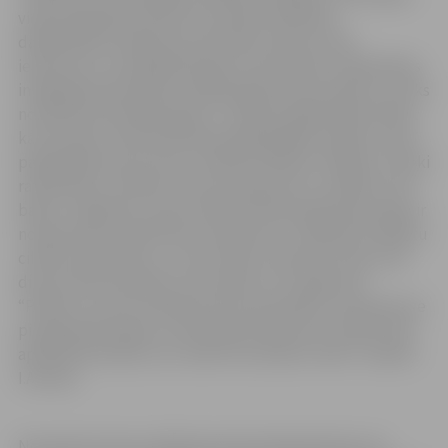
vides pieejamību ēkā, kas invalīdu biedrības
dalībniekiem ikdienā ir ļoti būtiski. Ņemot vērā
ieteikumus, šonedēļ ēkā sākti remontdarbi. Sabiedrības
integrācijas pārvaldes vadītāja Ilga Antuža skaidro, ka tiks
nomainīta santehnika ēkas 1. stāvā esošajās labierīcībās,
kas atrodas tuvāk biedrībai piedāvātajām telpām, kā arī
paplašināta durvju aile, lai labierīcībās ērti iekļūtu cilvēki
ratiņkrēslos. Pie ēkas rezerves ieejas tiks uzstādīts roku
balsts. Jāpiebilst, ka jau šobrīd pie ēkas galvenās ieejas ir
noteikumiem atbilstoša uzbrauktuve, lai ēkā ērti iekļūtu
cilvēki ratiņkrēslos, un roku balsts vienā tās malā, taču
drīzumā tiks izbūvēts roku balsts arī otrajā pusē.
“Plānots, ka tiks izbūvēta vēl viena papildu uzbrauktuve
pie galvenās ieejas no Skolotāju ielas puses. Šobrīd tiek
apzināti būvnieki, kuri varētu šos darbus veikt,” skaidro
I.Antuža.
Novembra domes sēdē deputāti atbalstīja lēmumu