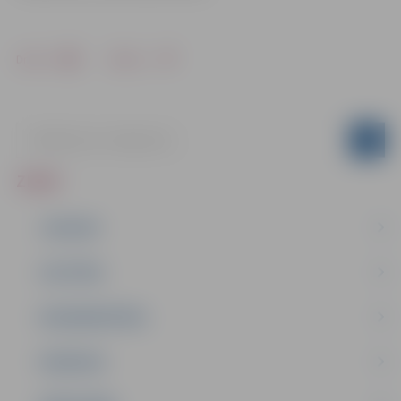
Drukāt
Dalīties
ZIŅAS
JAUNUMI
IZGLĪTĪBA
NODARBINĀTĪBA
PASĀKUMI