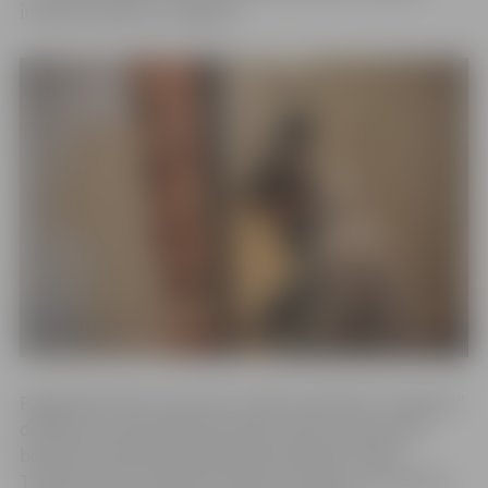
invalīdu biedrība “Zvaigzne”.
Pagājušajā mēnesī sieviešu invalīdu biedrības “Zvaigzne”
dalībnieces apmeklēja Skolotāju ielā 8, lai apskatītu
biedrības darbībai piedāvātās pašvaldības telpas.
Tikšanās reizē izskanēja vairāki ierosinājumi, kā uzlabot