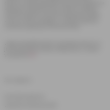
apzināt un analizēt pašvaldības iedzīvotāju vajadzības ar
iekļaušanos sabiedrībā saistītu problēmu risināšanai,
iesaistīties apkaimes nevalstisko organizāciju darbībā,
veicinot to mērķu sasniegšanu, un atbalstīt apkaimes
nevalstisko organizāciju rīkotās aktivitātes.
Jelgavas pašvaldība šobrīd ir izsludinājusi konkursu uz
jaunās pašvaldības iestādes vadītāja amatu. Ar vakanci
var iepazīties
ŠEIT
.
Foto: Jelgava.lv
Informācija sagatavota
Sabiedrisko attiecību pārvaldē