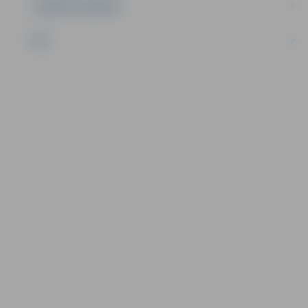
UZŅĒMĒJDARBĪBA
NVO