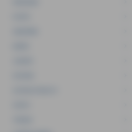
PAŠVALDĪBA
PILSĒTA
SABIEDRĪBA
ĢIMENE
JAUNIEŠI
SATIKSME
SOCIĀLAIS ATBALSTS
SPORTS
TŪRISMS