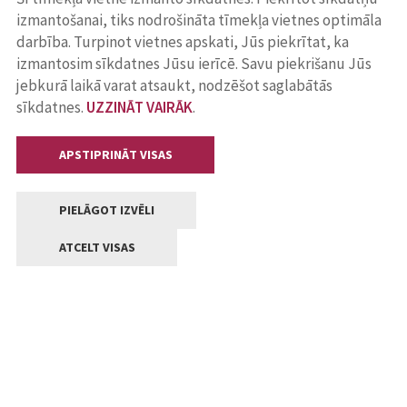
izmantošanai, tiks nodrošināta tīmekļa vietnes optimāla
darbība. Turpinot vietnes apskati, Jūs piekrītat, ka
izmantosim sīkdatnes Jūsu ierīcē. Savu piekrišanu Jūs
jebkurā laikā varat atsaukt, nodzēšot saglabātās
sīkdatnes.
UZZINĀT VAIRĀK
.
APSTIPRINĀT VISAS
PIELĀGOT IZVĒLI
ATCELT VISAS