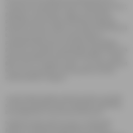
izveidot jaunu pašvaldības iestādi “Sabiedriskais centrs”,
paplašinot un pilnveidojot Jelgavas valstspilsētas
pašvaldības administrācijas Sabiedrības integrācijas
pārvaldes funkcijas. Iestāde, kas atradīsies Skolotāju ielā
8, darbu sāks janvārī. Līdz ar šīm pārmaiņām uz
pašvaldībai piederošo ēku Skolotāju ielā 8 piedāvāts
pārcelties trim pilsētas nevalstiskajām organizācijām, kas
iepriekš darbojās Pasta ielā 44. Divas biedrības – Latvijas
Bērnu fonds un “Daugavas vanagi” – jau ir pārcēlušās, bet
lēmumu par pārcelšanos vēl nav pieņēmusi sieviešu
invalīdu biedrība “Zvaigzne”.
Jaunās iestādes darbības mērķis būs plānot, koordinēt
un īstenot pašvaldības darbu sabiedrības saliedētības,
brīvprātīgā darba un jaunatnes politikas jomā.
Iestādei būs plašs uzdevumu loks, to starpā veikt
pasākumus sabiedrības saliedētības veicināšanai,