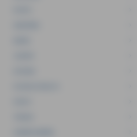
PILSĒTA
SABIEDRĪBA
ĢIMENE
JAUNIEŠI
SATIKSME
SOCIĀLAIS ATBALSTS
SPORTS
TŪRISMS
UZŅĒMĒJDARBĪBA