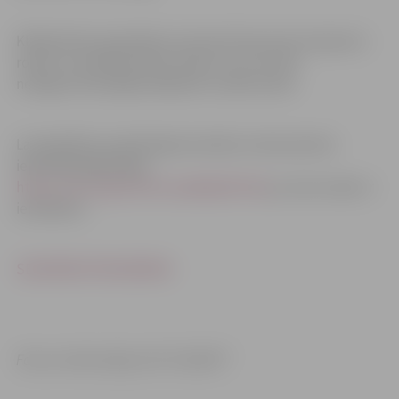
Klātienē būs apskatāms autonomi braucošs transporta
robots un kolaboratīvais robots, kuri var būt
nenogurstoši palīgi ražojošam uzņēmumam.
Lai piedalītos praktiskajā seminārā, interesentiem
iepriekš jāreģistrējas
https://forms.gle/hokxSrqaR8qANfUA6
, jo vietu skaits ir
ierobežots.
SEMINĀRA PROGRAMMA
Foto un informācija: SIA “ELIGENT”