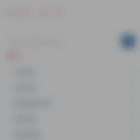
Drukāt
Dalīties
ZIŅAS
JAUNUMI
IZGLĪTĪBA
NODARBINĀTĪBA
PASĀKUMI
PAŠVALDĪBA