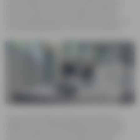
robotus klātienē un apspriest aktuālos ražošanas vai
biznesa izaicinājumus, kurus iespējams atrisināt ar
automatizācijas palīdzību. Seminārs ir bez maksas, taču
tam iepriekš jāreģistrējas, jo vietu skaits ierobežots.
“Arvien vairāk ražotāju pievēršas automatizācijai, lai
saglabātu konkurētspēju globālajā tirgū. Mazi un lieli
uzņēmumi tagad arvien vairāk paļaujas uz robotizētu
automatizāciju, lai atbrīvotu cilvēkus no rutīnas