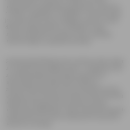
uzdevumiem un palielinātu produktivitāti. Uzņēmums
“ELIGENT” sadarbībā ar “JK ENERGO” ir ieviesuši Latvijā
jau vairāk kā 30 autonomi strādājošus robotus un vēlas
dalīties ar iegūto pieredzi un zināšanām,” stāsta
uzņēmuma pārstāvis Toms Mols, aicinot uzņēmējus
izmantot iespēju un piedalīties seminārā.
Semināra laikā dalībnieki varēs uzzināt par robotu tipiem
un to pielietojumu dažādās nozarēs – no loģistikas, koka
un metāla apstrādes līdz pārtikas rūpniecībai un
laboratorijām. Būs iespēja redzēt drošības un
produktivitātes ieguvumus pēc automatizētu procesu
ieviešanas, kā arī uzzināt par Latvijā un Eiropas Savienībā
pieejamiem finansējuma instrumentiem, kas ļauj
uzņēmumiem digitalizēties. Tāpat seminārā tiks skaidroti
priekšnoteikumi, lai robotu ieviešana būtu ekonomiski
pamatota un sekmīga.