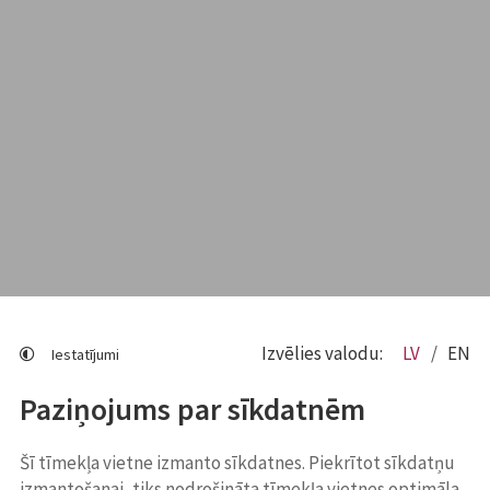
Izvēlies valodu:
LV
EN
Iestatījumi
Paziņojums par sīkdatnēm
Šī tīmekļa vietne izmanto sīkdatnes. Piekrītot sīkdatņu
izmantošanai, tiks nodrošināta tīmekļa vietnes optimāla