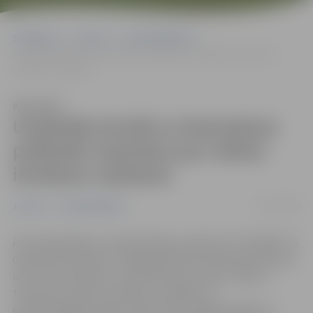
Sākumlapa
Jaunumi
Uzņēmējdarbība
Uzņēmēji aicināti uz bezmaksas praktisko semināru par robotu
ieviešanu ražošanā
Klausīties
Uzņēmēji aicināti uz bezmaksas
praktisko semināru par robotu
ieviešanu ražošanā
25/11/2022
Jaunumi
Uzņēmējdarbība
Automatizācijas un robotizācijas uzņēmums “ELIGENT” 6.
decembrī pulksten 9 Jelgavas Biznesa inkubatorā Peldu
ielā 7 rīko semināru, kurā stāstīs par robotu tipiem,
transporta robotu ieviešanu, drošības un
ekonomiskajiem ieguvumiem. Būs iespēja redzēt arī