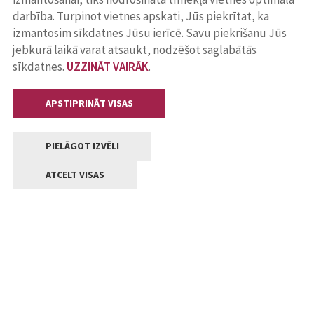
darbība. Turpinot vietnes apskati, Jūs piekrītat, ka
izmantosim sīkdatnes Jūsu ierīcē. Savu piekrišanu Jūs
jebkurā laikā varat atsaukt, nodzēšot saglabātās
sīkdatnes.
UZZINĀT VAIRĀK
.
APSTIPRINĀT VISAS
PIELĀGOT IZVĒLI
ATCELT VISAS
Kontakti