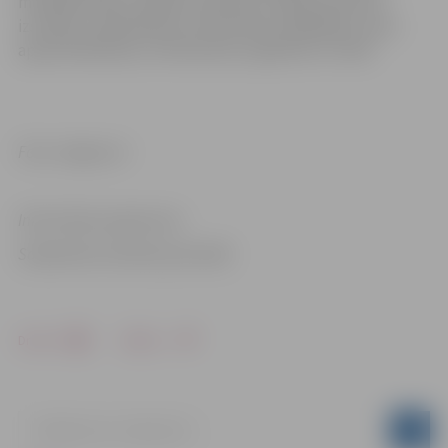
metālapstrāde, mēbeļu ražošana, programmatūras
izstrāde, projektēšana, būvniecība, poligrāfija, namu
apsaimniekošana, tirdzniecība, loģistika un citām.
Foto: Jelgava.lv
Informācija sagatavota
Sabiedrisko attiecību pārvaldē
Drukāt
Dalīties