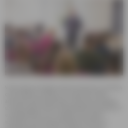
Vizītes sākuma Zemgales reģiona kompetenču attīstības
centrā (ZRKAC) uzņēmējus, kuru galvenais mērķis,
apvienojoties BNI organizācijā, ir biznesa komunikācija,
uzrunāja Jelgavas domes priekšsēdētājs Andris Rāviņš. Ar
uzņēmējdarbības vidi un iespējām mūsu pilsētā
uzņēmējus iepazīstināja pašvaldības Attīstības un