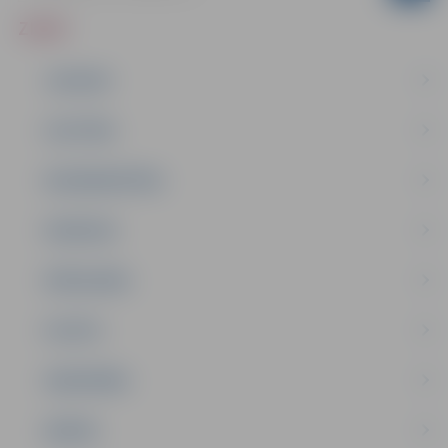
ZIŅAS
JAUNUMI
IZGLĪTĪBA
NODARBINĀTĪBA
PASĀKUMI
PAŠVALDĪBA
PILSĒTA
SABIEDRĪBA
ĢIMENE