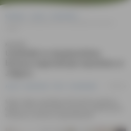
Sākumlapa
Jaunumi
Nodarbinātība
Uzņēmēji no starptautiskas biznesa organizācijas iepazīstas ar
Jelgavu
Klausīties
Uzņēmēji no starptautiskas
biznesa organizācijas iepazīstas ar
Jelgavu
22/04/2022
Jaunumi
Nodarbinātība
Pilsēta
Uzņēmējdarbība
Šodien Jelgavu apmeklēja vairāk nekā 30 uzņēmēji un
dažādu nozaru profesionāļi no pasaules vadošās biznesa
tīklošanas un ieteikumu organizācijas BNI.