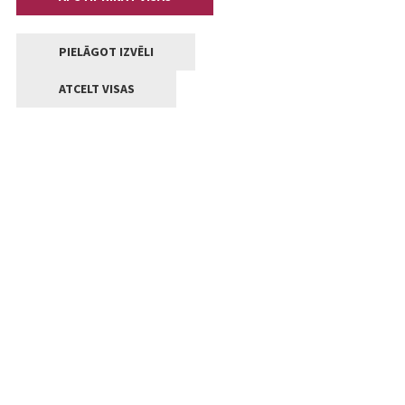
PIELĀGOT IZVĒLI
ATCELT VISAS
Kontakti
Jelgavas valstpilsētas pašvaldība
Lielā iela 11, Jelgava, LV-3001
+371 63005522
pasts@jelgava.lv