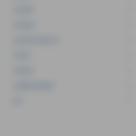
JAUNIEŠI
SATIKSME
SOCIĀLAIS ATBALSTS
SPORTS
TŪRISMS
UZŅĒMĒJDARBĪBA
NVO