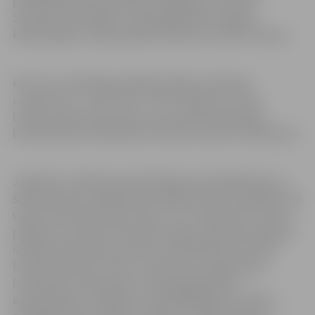
pilsētplānošanas pārvaldes vadītāja Gunita Osīte.
Savukārt par atbalstu uzņēmējdarbībai Jelgavā
klātesošajiem stāstīja ZRKAC direktore Sarmīte Vīksna.
Pēc tam uzņēmēji apmeklēja pilsētas ražošanas
uzņēmumus – SIA “Flora” un SIA “Signum”, kā arī
Lielupes industriālo parku, kas atrodas kādreizējā
būvmateriālu kombināta teritorijā un aptver 20 hektārus.
Jāpiebilst, ka BNI pasaulē darbojas kopš 1985. gada un
šobrīd apvieno vairāk nekā 170 000 uzņēmumu gandrīz 60
valstīs. Kā norāda “BNI Latvija”, viņu misija mūsu valstī ir
palīdzēt uzticamam biznesam augt, nodrošinot papildu
izdevīgu pasūtījumu plūsmu. Dalība BNI ļauj attīstīt
biznesa kontaktu tīklu un ieteikumu apmaiņu gan
Latvijā, gan visā pasaulē. Latvijā organizācijā ir
apvienojušies uzņēmēji no visdažādākajām nozarēm –