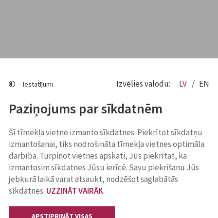
Izvēlies valodu:
LV
EN
Iestatījumi
Paziņojums par sīkdatnēm
Šī tīmekļa vietne izmanto sīkdatnes. Piekrītot sīkdatņu
izmantošanai, tiks nodrošināta tīmekļa vietnes optimāla
darbība. Turpinot vietnes apskati, Jūs piekrītat, ka
izmantosim sīkdatnes Jūsu ierīcē. Savu piekrišanu Jūs
jebkurā laikā varat atsaukt, nodzēšot saglabātās
sīkdatnes.
UZZINĀT VAIRĀK
.
APSTIPRINĀT VISAS