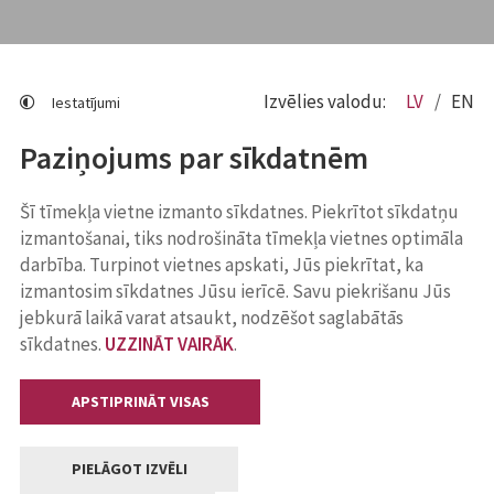
Izvēlies valodu:
LV
EN
Iestatījumi
Paziņojums par sīkdatnēm
Šī tīmekļa vietne izmanto sīkdatnes. Piekrītot sīkdatņu
izmantošanai, tiks nodrošināta tīmekļa vietnes optimāla
darbība. Turpinot vietnes apskati, Jūs piekrītat, ka
izmantosim sīkdatnes Jūsu ierīcē. Savu piekrišanu Jūs
jebkurā laikā varat atsaukt, nodzēšot saglabātās
sīkdatnes.
UZZINĀT VAIRĀK
.
APSTIPRINĀT VISAS
PIELĀGOT IZVĒLI