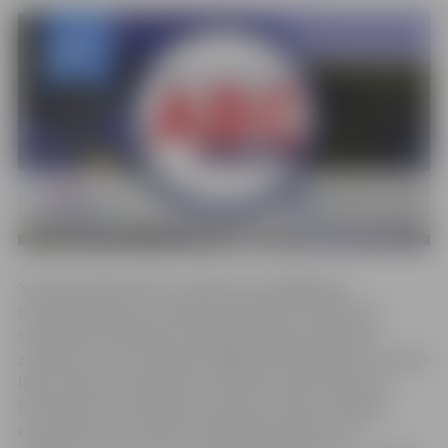
Semināra laikā varēs uzzināt par svarīgākajiem
pamatprincipiem, kas jāzina saistībā ar uzņēmuma
vizuālā tēla veidošanu. Dalībnieki iegūs praktiskas
zināšanas, kā ar vienkāršu digitālo rīku palīdzību izveidot
logo, saprast, kas jāievēro, izvēloties krāsu paleti un
burtveidolu, kā arī gūs izpratni par citiem svarīgiem
elementiem, kas saistīti ar koptēla radīšanu, lai