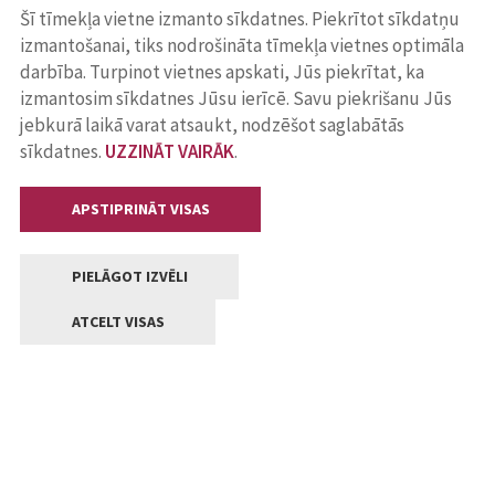
Šī tīmekļa vietne izmanto sīkdatnes. Piekrītot sīkdatņu
izmantošanai, tiks nodrošināta tīmekļa vietnes optimāla
darbība. Turpinot vietnes apskati, Jūs piekrītat, ka
izmantosim sīkdatnes Jūsu ierīcē. Savu piekrišanu Jūs
jebkurā laikā varat atsaukt, nodzēšot saglabātās
sīkdatnes.
UZZINĀT VAIRĀK
.
APSTIPRINĀT VISAS
PIELĀGOT IZVĒLI
ATCELT VISAS