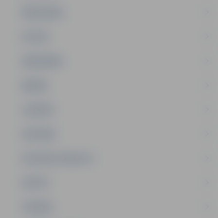
PAŠVALDĪBA
PILSĒTA
SABIEDRĪBA
ĢIMENE
JAUNIEŠI
SATIKSME
SOCIĀLAIS ATBALSTS
SPORTS
TŪRISMS