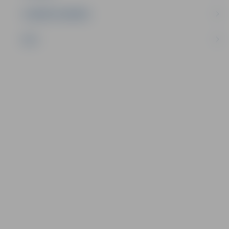
UZŅĒMĒJDARBĪBA
NVO