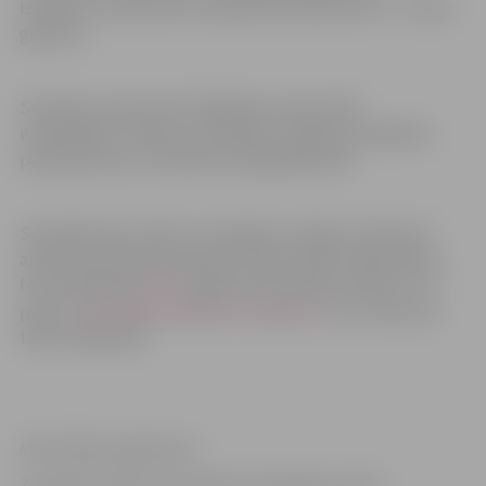
izveidotu uzņēmuma vizuālās identitātes karti – zīmola
grāmatu.
Seminārs notiek cikla “Digitālo prasmju ABC
uzņēmējiem” laikā, kura mērķis ir sniegt uzņēmējiem
pamatprasmes, lai darbotos digitālajā vidē.
Seminārā vietu skaits ir ierobežots, tāpēc interesenti
aicināti pieteikties iepriekš. Elektroniskās reģistrācijas
forma pieejama
ŠEIT
. Papildu informācija, rakstot uz e-
pastu
uznemejdarbiba@zrkac.jelgava.lv
, vai zvanot pa
tālruni 63012155.
Informācija sagatavota
Zemgales reģiona Kompetenču attīstības centrā