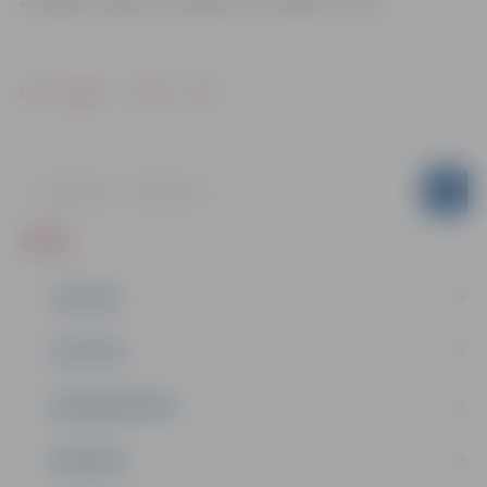
Drukāt
Dalīties
ZIŅAS
JAUNUMI
IZGLĪTĪBA
NODARBINĀTĪBA
PASĀKUMI