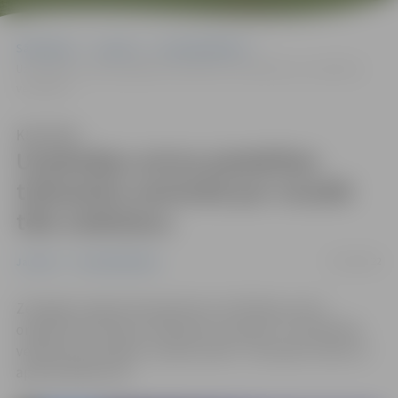
Sākumlapa
Jaunumi
Uzņēmējdarbība
Uzņēmējus aicina piedalīties tiešsaistes seminārā par vizuālā tēla
veidošanu
Klausīties
Uzņēmējus aicina piedalīties
tiešsaistes seminārā par vizuālā
tēla veidošanu
07/04/2022
Jaunumi
Uzņēmējdarbība
Zemgales reģiona Kompetenču attīstības centrs
organizē bezmaksas tiešsaistes semināru “Vizuālā tēla
veidošana jaunajiem uzņēmumiem”. Seminārs notiks 13.
aprīlī pulksten 10.