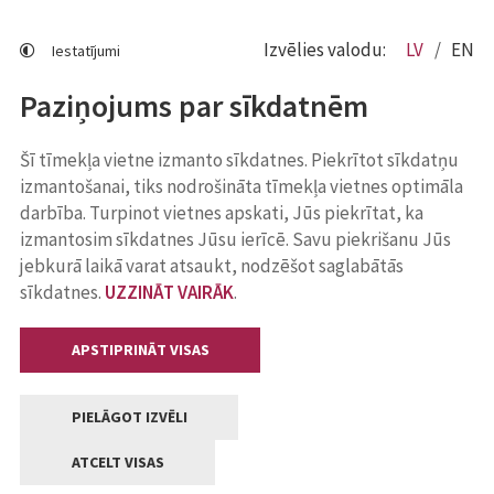
Izvēlies valodu:
LV
EN
Iestatījumi
Paziņojums par sīkdatnēm
Šī tīmekļa vietne izmanto sīkdatnes. Piekrītot sīkdatņu
izmantošanai, tiks nodrošināta tīmekļa vietnes optimāla
darbība. Turpinot vietnes apskati, Jūs piekrītat, ka
izmantosim sīkdatnes Jūsu ierīcē. Savu piekrišanu Jūs
jebkurā laikā varat atsaukt, nodzēšot saglabātās
sīkdatnes.
UZZINĀT VAIRĀK
.
APSTIPRINĀT VISAS
PIELĀGOT IZVĒLI
ATCELT VISAS