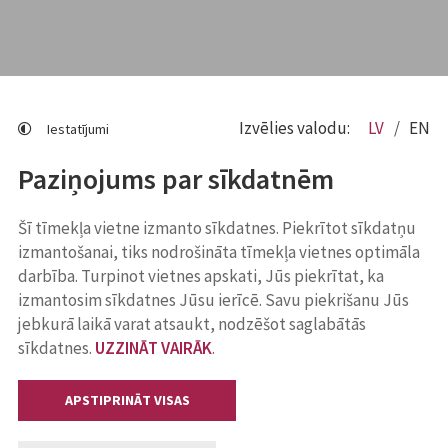
Izvēlies valodu:
LV
EN
Iestatījumi
Paziņojums par sīkdatnēm
Šī tīmekļa vietne izmanto sīkdatnes. Piekrītot sīkdatņu
izmantošanai, tiks nodrošināta tīmekļa vietnes optimāla
darbība. Turpinot vietnes apskati, Jūs piekrītat, ka
izmantosim sīkdatnes Jūsu ierīcē. Savu piekrišanu Jūs
jebkurā laikā varat atsaukt, nodzēšot saglabātās
sīkdatnes.
UZZINĀT VAIRĀK
.
APSTIPRINĀT VISAS