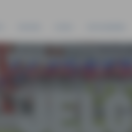
TA
PAŠVALDĪBA
IESTĀDES
KAPITĀLSABIEDRĪBAS