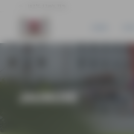
18.2 °C, 3.2 m/s, 73 %
JAUNUMI
PILSĒ
JAUNUMI