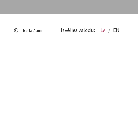
Izvēlies valodu:
LV
EN
Iestatījumi
Lapas karte
Viegli lasīt