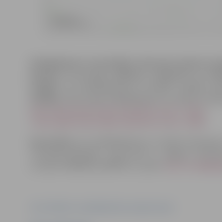
Detālplānojum
u
ierosinātāj
i
ir nekustam
o
īpašum
u
īp
paredzot
savrupmāju
apbūves, transporta un inžen
iespējas.
Par detālplānojumu izstrādes vadītāju ap
vadītāja.
Lēmumi
p
ar detālplānojumu izstrādi un darb
https://geolatvija.lv/geo/tapis#document_33972
;
https://geolatvija.lv/geo/tapis#document_34001
.
Konsultāciju
par detālplānojumu izstrādi interesent
“Centrālā pārvalde”, Lielā ielā 11, Jelgavā, Attīs
uzziņām: 63005493, 63005475, e-pasts:
dace.sture@jelg
Foto: Attīstības un pilsētplānošanas departaments