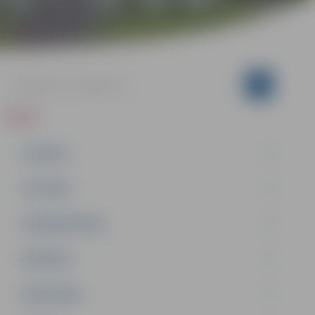
ZIŅAS
JAUNUMI
IZGLĪTĪBA
NODARBINĀTĪBA
PASĀKUMI
PAŠVALDĪBA