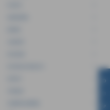
PILSĒTA
SABIEDRĪBA
ĢIMENE
JAUNIEŠI
SATIKSME
SOCIĀLAIS ATBALSTS
SPORTS
TŪRISMS
UZŅĒMĒJDARBĪBA