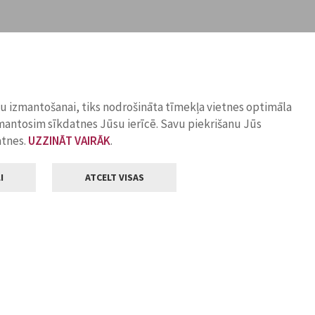
ņu izmantošanai, tiks nodrošināta tīmekļa vietnes optimāla
zmantosim sīkdatnes Jūsu ierīcē. Savu piekrišanu Jūs
atnes.
UZZINĀT VAIRĀK
.
I
ATCELT VISAS
Klientu apkalpošana
ilsētas pašvaldība
Darba laiks