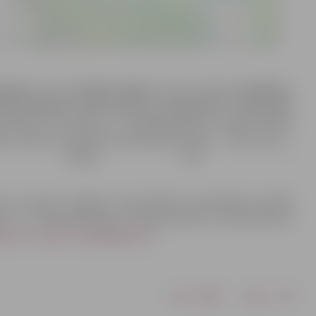
ašniek
i,
un t
o
izstrādes mērķis ir
zemes vienību
sadalīšana,
iertehniskās infrastruktūras perspektīvās izvietošanas
stiprināta Attīstības un pilsētplānošanas departamenta
a uzdevumi pieejami portālā Ģeolatvija.lv – Zīles ceļš 2 –
 6.līnija 22A –
i var saņemt Jelgavas valstspilsētas pašvaldības iestādē
tības un pilsētplānošanas departamentā, kontakttālrunis
ava.lv
;
sandra.ozola@jelgava.lv
.
Drukāt
Dalīties