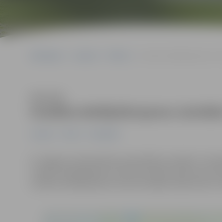
Sākumlapa
Jaunumi
Pilsēta
Uzsākta detālplānojumu izstrā
Klausīties
Uzsākta detālplānojumu izstrāde Z
Jaunumi
Pilsēta
Sabiedrība
Ar Jelgavas valstspilsētas pašvaldības iestādes “Centrā
uzsākta detālplānojuma nekustamajam īpašumam Zīles c
uzsākta detālplānojuma nekustamajam īpašumam 6. līn