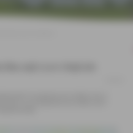
de Zīles ceļā 2 un 6. līnijā 22A
īles ceļā 2 un 6. līnijā 22A
02/06/2026
lā pārvalde” 19. maija lēmumu Nr. 1356/2.1-35.1.2 ir
eļā 2, un ar 26. maija lēmumu Nr. 2329/2.1-26.3 ir
ijā 22A izstrāde.