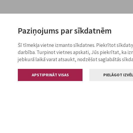
Paziņojums par sīkdatnēm
Šī tīmekļa vietne izmanto sīkdatnes. Piekrītot sīkdat
darbība. Turpinot vietnes apskati, Jūs piekrītat, ka i
jebkurā laikā varat atsaukt, nodzēšot saglabātās sīkd
APSTIPRINĀT VISAS
PIELĀGOT IZVĒL
Kontakti
Jelgavas valstp