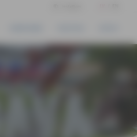
LV
EN
Iestatījumi
UZŅĒMĒJDARBĪBA
PAKALPOJUMI
KONTAKTI