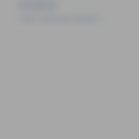
Ziņu sagatavoja
Attīstības un pilsētplānošanas departaments