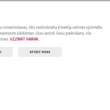
ņu izmantošanai, tiks nodrošināta tīmekļa vietnes optimāla
zmantosim sīkdatnes Jūsu ierīcē. Savu piekrišanu Jūs
atnes.
UZZINĀT VAIRĀK
.
I
ATCELT VISAS
Klientu apkalpošana
ilsētas pašvaldība
Darba laiks
, Jelgava, LV-3001
Pirmdienās
8.00 - 18.00