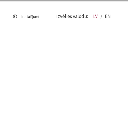
Izvēlies valodu:
LV
EN
Iestatījumi
Lapas karte
Viegli lasīt
Sociālo mediju lietošana