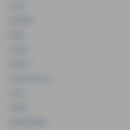
PILSĒTA
SABIEDRĪBA
ĢIMENE
JAUNIEŠI
SATIKSME
SOCIĀLAIS ATBALSTS
SPORTS
TŪRISMS
UZŅĒMĒJDARBĪBA