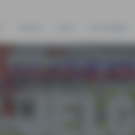
TA
PAŠVALDĪBA
IESTĀDES
KAPITĀLSABIEDRĪBAS