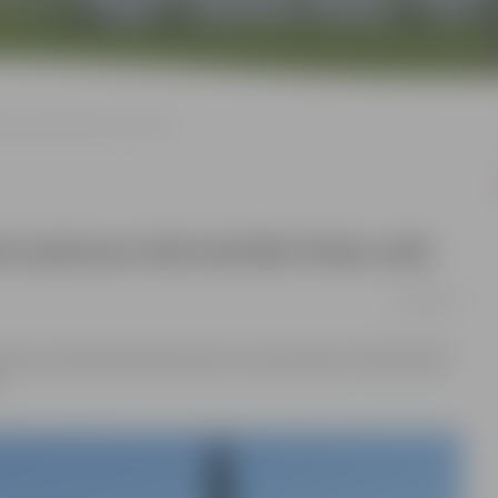
umu būvniecība Pasta salā
a laukumu būvniecība Pasta salā
09/04/2019
aukumu būvniecība Pasta salā. Jaunie laukumi tiek būvēti