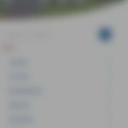
ZIŅAS
JAUNUMI
IZGLĪTĪBA
NODARBINĀTĪBA
PASĀKUMI
PAŠVALDĪBA