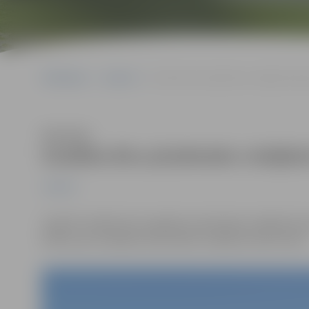
Sākumlapa
Jaunumi
Uzsākta divu pludmales volejbola lauk
Klausīties
Uzsākta divu pludmales volejbol
Jaunumi
8.aprīlī uzsākta divu papildus pludmales volejbola l
blakus jau esošajiem pludmales volejbola laukumiem.