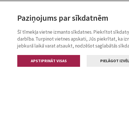
Paziņojums par sīkdatnēm
Šī tīmekļa vietne izmanto sīkdatnes. Piekrītot sīkdat
darbība. Turpinot vietnes apskati, Jūs piekrītat, ka i
jebkurā laikā varat atsaukt, nodzēšot saglabātās sīkd
APSTIPRINĀT VISAS
PIELĀGOT IZVĒL
Kontakti
Jelgavas valstp
Lielā iela 11