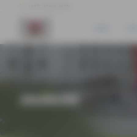
24.7 °C, 2.9 m/s, 44.9 %
JAUNUMI
PILSĒ
JAUNUMI