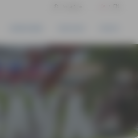
LV
EN
Iestatījumi
UZŅĒMĒJDARBĪBA
PAKALPOJUMI
KONTAKTI