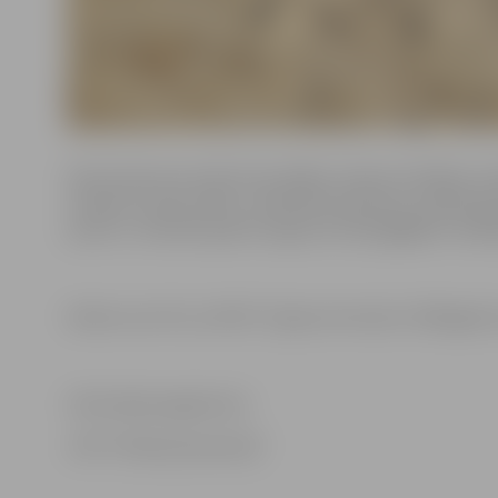
Katra laukuma izmērs būs 16x8m, kopā ar drošības zo
noraksts zemes slānis, noblietēta pamatne, ieklāts ģeo
pusē un izbūvēts grants seguma celiņš gājējiem nokļ
Darbus veic SIA „UNI RL”, līguma termiņš ir 2019.gada 1.
Informācija sagatavota
JPPI “Pilsētsaimniecība”