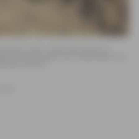
nām laukuma izmērs – 26x16m. Darbu ietvaros tiks
tekstils un smilts segums, kā arī uzstādīts žogs Lielupes
ūšanai pie laukumiem.
jūnijs.