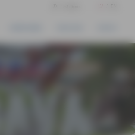
LV
EN
Iestatījumi
UZŅĒMĒJDARBĪBA
PAKALPOJUMI
KONTAKTI