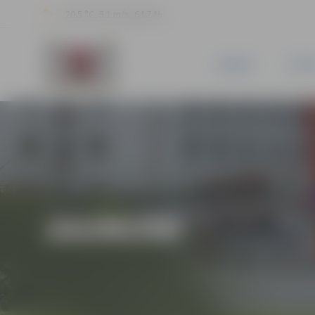
20.5 °C, 5.1 m/s, 64.7 %
JAUNUMI
PILSĒ
JAUNUMI