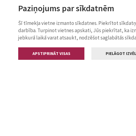
Paziņojums par sīkdatnēm
Šī tīmekļa vietne izmanto sīkdatnes. Piekrītot sīkdat
darbība. Turpinot vietnes apskati, Jūs piekrītat, ka i
jebkurā laikā varat atsaukt, nodzēšot saglabātās sīkd
APSTIPRINĀT VISAS
PIELĀGOT IZVĒL
Kontakti
Jelgavas valstp
Lielā iela 11
+371 630055