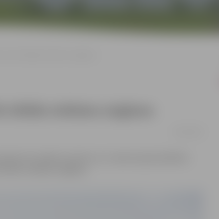
ves tīrīs tiklīdz mitēsies snigšana
īs tiklīdz mitēsies snigšana
03/02/2023
lksten 9 uzsākta tranzīta un 3. maršruta jeb asfaltēto
s tiklīdz mitēsies snigšana.