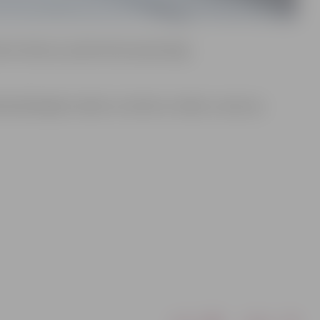
ot distanci, pārvietoties piesardzīgi.
blemātiskajām vietām uz ietvēm un ielām, zvanot pa