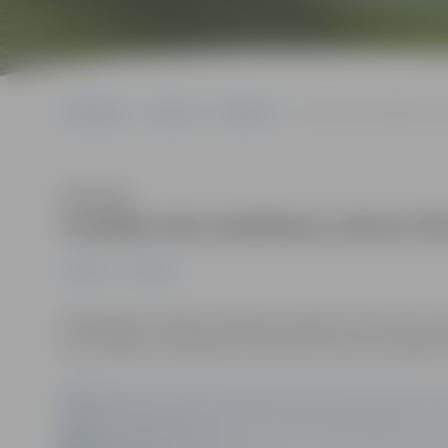
Sākumlapa
Jaunumi
Satiksme
Uzsākta ielu kaisīšana; iet
Klausīties
Uzsākta ielu kaisīšana; ietves tīr
Jaunumi
Satiksme
Pašvaldības iestāde “Pilsētsaimniecība” informē, ka pu
ielu tīrīšana un kaisīšana. Ietves tiks tīrītas un kaisīta