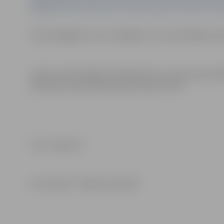
Aicinām gājējus būt uzmanīgiem un autovadītājus ievēr
Lūgums iedzīvotājiem līdzdarboties un ziņot par pro
diennakts iedzīvotāju atbalsta tālruni 8787.
Foto: Jelgava.lv
Informācija: “Pilsētsaimniecība”