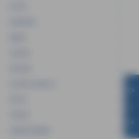
PILSĒTA
SABIEDRĪBA
ĢIMENE
JAUNIEŠI
SATIKSME
SOCIĀLAIS ATBALSTS
SPORTS
TŪRISMS
UZŅĒMĒJDARBĪBA