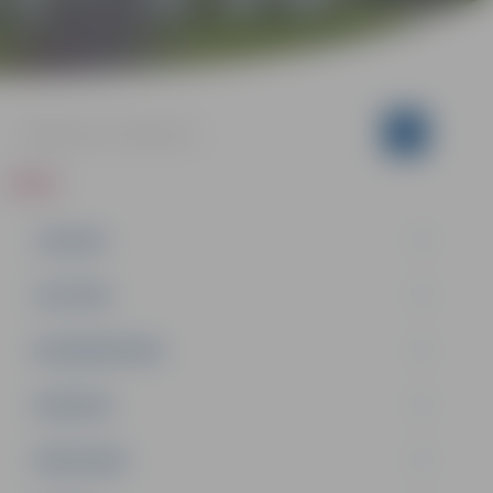
ZIŅAS
JAUNUMI
IZGLĪTĪBA
NODARBINĀTĪBA
PASĀKUMI
PAŠVALDĪBA