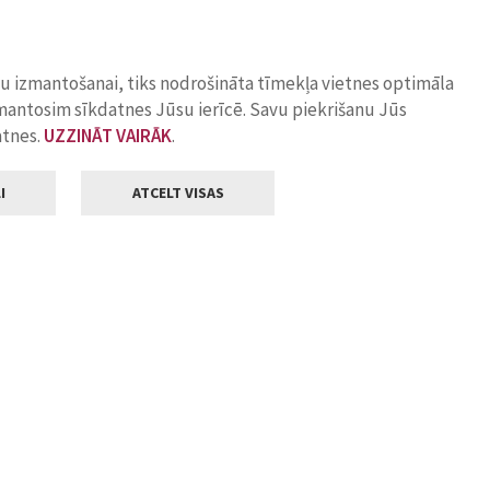
ņu izmantošanai, tiks nodrošināta tīmekļa vietnes optimāla
zmantosim sīkdatnes Jūsu ierīcē. Savu piekrišanu Jūs
atnes.
UZZINĀT VAIRĀK
.
I
ATCELT VISAS
Klientu apkalpošana
ilsētas pašvaldība
Darba laiks
, Jelgava, LV-3001
Pirmdienās
8.00 - 18.00
Otrdienās
8.00 - 17.00
22
Trešdienās
8.00 - 17.00