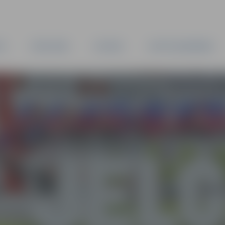
TA
PAŠVALDĪBA
IESTĀDES
KAPITĀLSABIEDRĪBAS