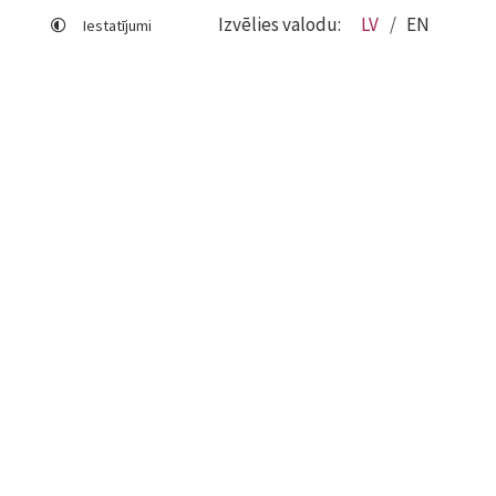
Izvēlies valodu:
LV
EN
Iestatījumi
Lapas karte
Viegli lasīt
Sociālo mediju lietošana
Sīkdatņu izmantošana