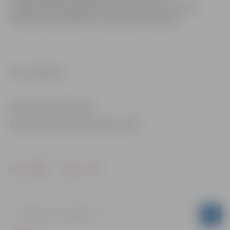
nepieciešamības gadījumā veiktu gan ielu un ietvju
tīrīšanu, gan kaisīšanu ar pretslīdes materiālu.
Foto: Jelgava.lv
Informācija sagatavota
Sabiedrisko attiecību departamentā
Drukāt
Dalīties