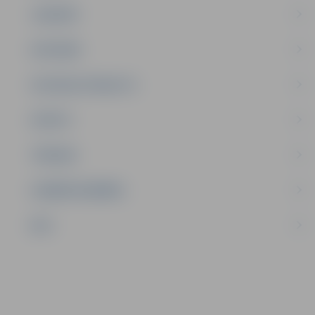
JAUNIEŠI
SATIKSME
SOCIĀLAIS ATBALSTS
SPORTS
TŪRISMS
UZŅĒMĒJDARBĪBA
NVO