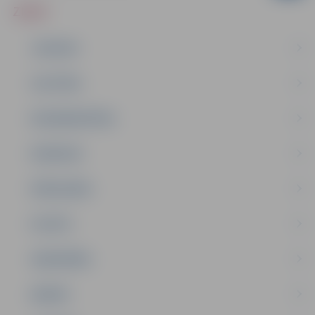
ZIŅAS
JAUNUMI
IZGLĪTĪBA
NODARBINĀTĪBA
PASĀKUMI
PAŠVALDĪBA
PILSĒTA
SABIEDRĪBA
ĢIMENE