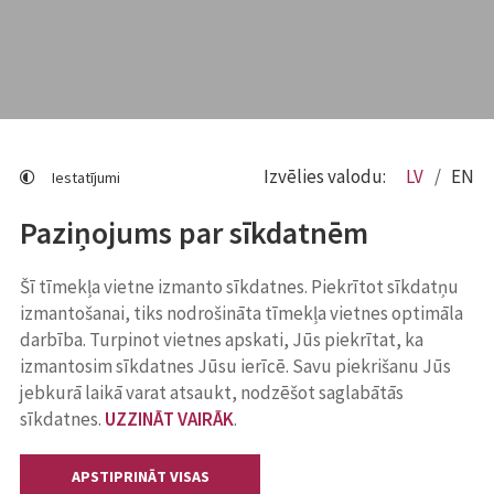
Izvēlies valodu:
LV
EN
Iestatījumi
Paziņojums par sīkdatnēm
Šī tīmekļa vietne izmanto sīkdatnes. Piekrītot sīkdatņu
izmantošanai, tiks nodrošināta tīmekļa vietnes optimāla
darbība. Turpinot vietnes apskati, Jūs piekrītat, ka
izmantosim sīkdatnes Jūsu ierīcē. Savu piekrišanu Jūs
jebkurā laikā varat atsaukt, nodzēšot saglabātās
sīkdatnes.
UZZINĀT VAIRĀK
.
APSTIPRINĀT VISAS