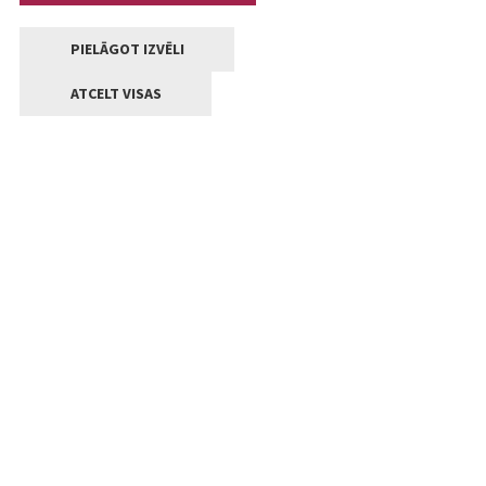
PIELĀGOT IZVĒLI
ATCELT VISAS
Kontakti
Jelgavas valstpilsētas pašvaldība
Lielā iela 11, Jelgava, LV-3001
+371 63005522
pasts@jelgava.lv