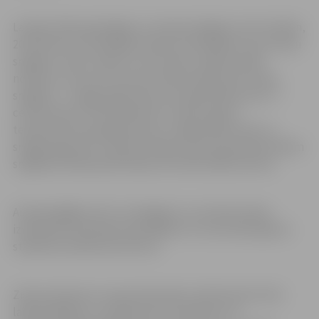
Latvijas Vides ģeoloģijas un meteoroloģijas centrs šodien,
20. februārī, izsludinājis dzelteno brīdinājumu par stipru
snigšanu. Valsti, sākot no rietumiem, šķērso plaša
nokrišņu zona, kas rietumos dienas laikā nesīs stipru
snigšanu – sniega segas biezums palielināsies par 5-7
centimetriem. Pēcpusdienā un vakarā, gaisa
temperatūrai paaugstinoties, sniegs pāries lietū un
sniega sega kusīs. Ceļi būs slideni, bet redzamība brīžiem
snigšanas laikā pasliktināsies līdz 500-1000 metriem.
Aicinām gājējus būt uzmanīgiem un autobraucējus
izvēlieties braukšanas apstākļiem un autoceļa seguma
stāvoklim atbilstošu ātrumu.
Ziemas dienests turpina diennakts režīmā sekot līdzi
laikapstākļiem un pilsētas ielu stāvoklim, lai