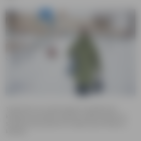
Tranzīta ielu un 3. maršruta jeb visu asfaltēto ielu
kaisīšana ar pretslīdes materiālu uzsākta pulksten 14.
Savukārt pirms pulksten 15 uzsākta ietvju tīrīšana un
kaisīšana.