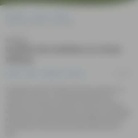
Sākumlapa
Jaunumi
Pilsēta
Uzsākta ielu kaisīšana un ietvju tīrīšana
Klausīties
Uzsākta ielu kaisīšana un ietvju
tīrīšana
20/02/2023
Jaunumi
Pilsēta
Sabiedrība
Satiksme
Pašvaldības iestāde “Pilsētsaimniecība” informē, ka ir
uzsākta tranzīta un 3. maršruta jeb asfaltēto ielu
kaisīšana ar pretslīdes materiālu. Tāpat tiek tīrītas un
kaisītas ietves. Par pamanītajām ielu seguma problēmām
pilsētā iedzīvotāji aicināti ziņot Pašvaldības operatīvās
informācijas centram pa iedzīvotāju atbalsta tālruni
8787.